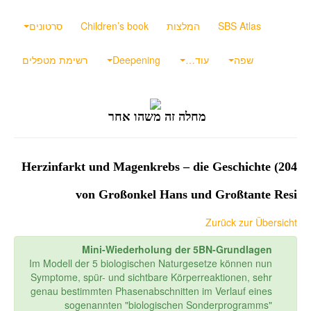
SBS Atlas
המלצות
Children’s book
סרטונים
שפה
עוד…
Deepening
רשימת מטפלים
מחלה זה משהו אחר
204) Herzinfarkt und Magenkrebs – die Geschichte
von Großonkel Hans und Großtante Resi
Zurück zur Übersicht
Mini-Wiederholung der 5BN-Grundlagen
Im Modell der 5 biologischen Naturgesetze können nun
Symptome, spür- und sichtbare Körperreaktionen, sehr
genau bestimmten Phasenabschnitten im Verlauf eines
sogenannten "biologischen Sonderprogramms"