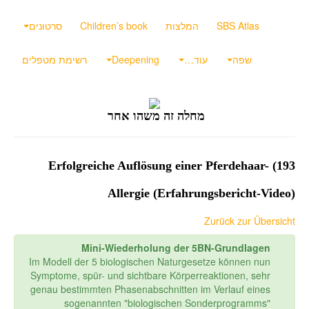
SBS Atlas
המלצות
Children’s book
סרטונים
שפה
עוד…
Deepening
רשימת מטפלים
מחלה זה משהו אחר
193) Erfolgreiche Auflösung einer Pferdehaar-
Allergie (Erfahrungsbericht-Video)
Zurück zur Übersicht
Mini-Wiederholung der 5BN-Grundlagen
Im Modell der 5 biologischen Naturgesetze können nun
Symptome, spür- und sichtbare Körperreaktionen, sehr
genau bestimmten Phasenabschnitten im Verlauf eines
sogenannten "biologischen Sonderprogramms"