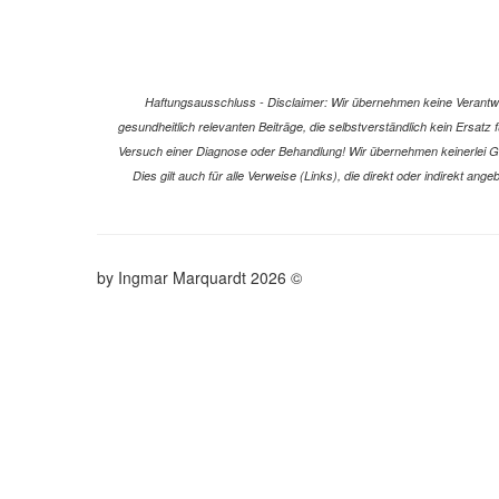
Haftungsausschluss - Disclaimer: Wir übernehmen keine Verantwort
gesundheitlich relevanten Beiträge, die selbstverständlich kein Ersat
Versuch einer Diagnose oder Behandlung! Wir übernehmen keinerlei Gewä
Dies gilt auch für alle Verweise (Links), die direkt oder indirekt a
© 2026 by Ingmar Marquardt