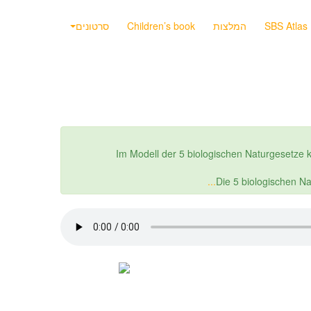
SBS Atlas
המלצות
Children’s book
סרטונים
Im Modell der 5 biologischen Naturgesetze
Die 5 biologischen N