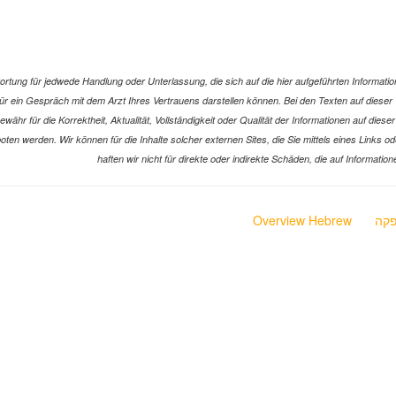
ung für jedwede Handlung oder Unterlassung, die sich auf die hier aufgeführten Information
z für ein Gespräch mit dem Arzt Ihres Vertrauens darstellen können. Bei den Texten auf die
hr für die Korrektheit, Aktualität, Vollständigkeit oder Qualität der Informationen auf dies
ngeboten werden. Wir können für die Inhalte solcher externen Sites, die Sie mittels eines Lin
haften wir nicht für direkte oder indirekte Schäden, die auf Informat
קה
Overview Hebrew