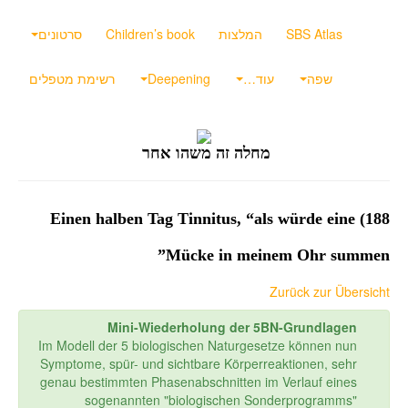
SBS Atlas
המלצות
Children’s book
סרטונים
שפה
עוד…
Deepening
רשימת מטפלים
מחלה זה משהו אחר
188) Einen halben Tag Tinnitus, “als würde eine
Mücke in meinem Ohr summen”
Zurück zur Übersicht
Mini-Wiederholung der 5BN-Grundlagen
Im Modell der 5 biologischen Naturgesetze können nun
Symptome, spür- und sichtbare Körperreaktionen, sehr
genau bestimmten Phasenabschnitten im Verlauf eines
sogenannten "biologischen Sonderprogramms"