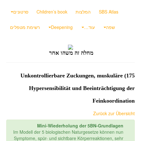
SBS Atlas
המלצות
Children’s book
סרטונים
שפה
עוד…
Deepening
רשימת מטפלים
מחלה זה משהו אחר
175) Unkontrollierbare Zuckungen, muskuläre
Hypersensibilität und Beeinträchtigung der
Feinkoordination
Zurück zur Übersicht
Mini-Wiederholung der 5BN-Grundlagen
Im Modell der 5 biologischen Naturgesetze können nun
Symptome, spür- und sichtbare Körperreaktionen, sehr