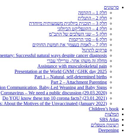
סרטונים
חלק 1 – הקדמה
חלק 2 – התגלית
חלק 3 – תוכנית ביולוגית משמעותית מיוחדת
חלק 4 – הקונפליקט הביולוגי
חלק 5 – שני השלבים של התב”מ
חלק 6 – סוגי הרקמות
חלק 7 – לאמת בעצמך את חמשת החוקים
פרקים לתרגול
ntary: Successful natural ways despite cancer diagnosis
מחלה זה משהו אחר- טריילר עברי
Assistance with musculoskeletal pain
Presentation at the World GNM / GHK day 2025
Part 1 – Natural, self-determined births
Part 2 – Attachment Parenting
ation Communication, Baby-Led Weaning and Baby Signs
Coronavirus – We need a public discussion (29.03.2020)
Do YOU know these top 10 corona facts? (23.01.2021)
s: About the Motives of the Unvaccinated (January 2022)
Children’s book
המלצות
SBS Atlas
רשימת מטפלים
Deepening