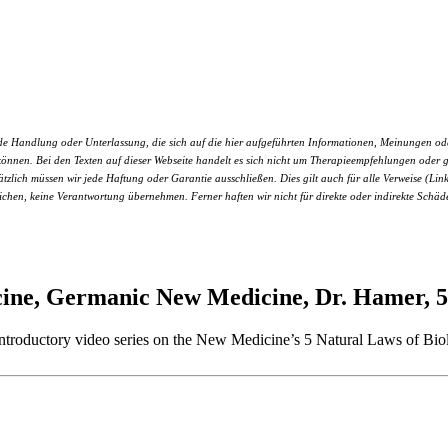
 Handlung oder Unterlassung, die sich auf die hier aufgeführten Informationen, Meinungen oder L
len können. Bei den Texten auf dieser Webseite handelt es sich nicht um Therapieempfehlungen od
sätzlich müssen wir jede Haftung oder Garantie ausschließen. Dies gilt auch für alle Verweise (Link
rreichen, keine Verantwortung übernehmen. Ferner haften wir nicht für direkte oder indirekte Schä
ne, Germanic New Medicine, Dr. Hamer, 5
n introductory video series on the New Medicine’s 5 Natural Laws of