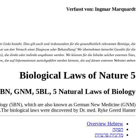
Verfasst von: Ingmar Marquardt
inks bezieht. Dies gilt auch und insbesondere für die gesundheitlich relevanten Beiträge, die
er gar um den Versuch einer Diagnose oder Behandlung! Wir übernehmen keinerlei Gewähr für die
s), die direkt oder indirekt angeboten werden. Wir können für die Inhalte solcher externen Sites,
den, die auf Informationen zurückgeführt werden können, die auf diesen externen Websites stehen
5 Biological Laws of Nature
BN, GNM, 5BL, 5 Natural Laws of Biology
 Biology (5BN), which are also known as German New Medicine (GNM).
The biological laws were discovered by Dr. med. Ryke Geerd Hamer.
Overview Hebrew
הפקה
מדיניות פרטיות