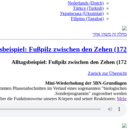
Nederlands (Dutch)
Türkçe (Turkish)
Українська (Ukrainian)
Filipino (Tagalog)
מחלה זה משהו אחר
172) Alltagsbeispiel: Fußpilz zwischen den Zehen
172) Alltagsbeispiel: Fußpilz zwischen den Zehen
Zurück zur Übersicht
Mini-Wiederholung der 5BN-Grundlagen
immten Phasenabschnitten im Verlauf eines sogenannten "biologischen
Sonderprogramms" zugeordnet werden.
 über die Funktionsweise unseres Körpers und seiner Reaktionen:
Mehr...