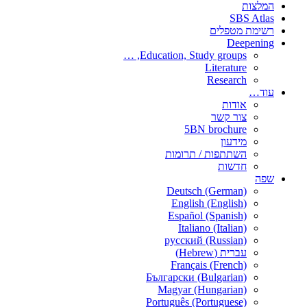
המלצות
SBS Atlas
רשימת מטפלים
Deepening
Education, Study groups, …
Literature
Research
עוד…
אודות
צור קשר
5BN brochure
מידעון
השתתפות / תרומות
חדשות
שפה
Deutsch (German)
English (English)
Español (Spanish)
Italiano (Italian)
русский (Russian)
עברית (Hebrew)
Français (French)
Български (Bulgarian)
Magyar (Hungarian)
Português (Portuguese)