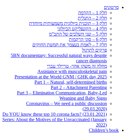
סרטונים
חלק 1 – הקדמה
חלק 2 – התגלית
חלק 3 – תוכנית ביולוגית משמעותית מיוחדת
חלק 4 – הקונפליקט הביולוגי
חלק 5 – שני השלבים של התב”מ
חלק 6 – סוגי הרקמות
חלק 7 – לאמת בעצמך את חמשת החוקים
פרקים לתרגול
5BN documentary: Successful natural ways despite
cancer diagnosis
מחלה זה משהו אחר- טריילר עברי
Assistance with musculoskeletal pain
Presentation at the World GNM / GHK day 2025
Part 1 – Natural, self-determined births
Part 2 – Attachment Parenting
Part 3 – Elimination Communication, Baby-Led
Weaning and Baby Signs
Coronavirus – We need a public discussion
(29.03.2020)
Do YOU know these top 10 corona facts? (23.01.2021)
Series: About the Motives of the Unvaccinated (January
2022)
Children’s book