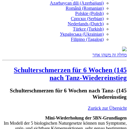
Azərbaycan dili (Azerbaijani)
Română (Romanian)
Polskie (Polish)
Српски (Serbian)
Nederlands (Dutch)
Türkçe (Turkish)
Українська (Ukrainian)
Filipino (Tagalog)
מחלה זה משהו אחר
145) Schulterschmerzen für 6 Wochen
nach Tanz-Wiedereinstieg
145) Schulterschmerzen für 6 Wochen nach Tanz-
Wiedereinstieg
Zurück zur Übersicht
Mini-Wiederholung der 5BN-Grundlagen
Im Modell der 5 biologischen Naturgesetze können nun Symptome,
spür- und sichtbare Körperreaktionen, sehr genau bestimmten