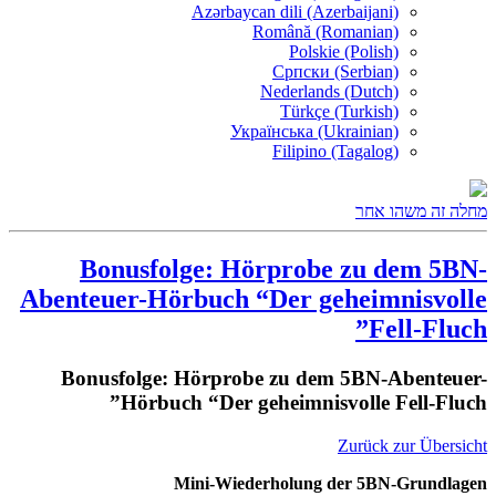
Azərbaycan dili (Azerbaijani)
Română (Romanian)
Polskie (Polish)
Српски (Serbian)
Nederlands (Dutch)
Türkçe (Turkish)
Українська (Ukrainian)
Filipino (Tagalog)
מחלה זה משהו אחר
Bonusfolge: Hörprobe zu dem 5BN-
Abenteuer-Hörbuch “Der geheimnisvolle
Fell-Fluch”
Bonusfolge: Hörprobe zu dem 5BN-Abenteuer-
Hörbuch “Der geheimnisvolle Fell-Fluch”
Zurück zur Übersicht
Mini-Wiederholung der 5BN-Grundlagen