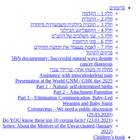
סרטונים
חלק 1 – הקדמה
חלק 2 – התגלית
חלק 3 – תוכנית ביולוגית משמעותית מיוחדת
חלק 4 – הקונפליקט הביולוגי
חלק 5 – שני השלבים של התב”מ
חלק 6 – סוגי הרקמות
חלק 7 – לאמת בעצמך את חמשת החוקים
פרקים לתרגול
5BN documentary: Successful natural ways despite
cancer diagnosis
מחלה זה משהו אחר- טריילר עברי
Assistance with musculoskeletal pain
Presentation at the World GNM / GHK day 2025
Part 1 – Natural, self-determined births
Part 2 – Attachment Parenting
Part 3 – Elimination Communication, Baby-Led
Weaning and Baby Signs
Coronavirus – We need a public discussion
(29.03.2020)
Do YOU know these top 10 corona facts? (23.01.2021)
Series: About the Motives of the Unvaccinated (January
2022)
Children’s book