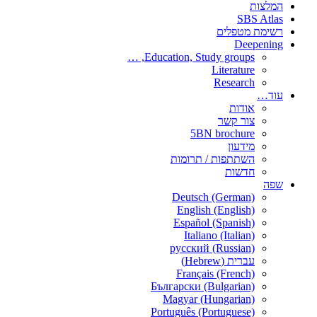
המלצות
SBS Atlas
רשימת מטפלים
Deepening
Education, Study groups, …
Literature
Research
עוד…
אודות
צור קשר
5BN brochure
מידעון
השתתפות / תרומות
חדשות
שפה
Deutsch (German)
English (English)
Español (Spanish)
Italiano (Italian)
русский (Russian)
עברית (Hebrew)
Français (French)
Български (Bulgarian)
Magyar (Hungarian)
Português (Portuguese)