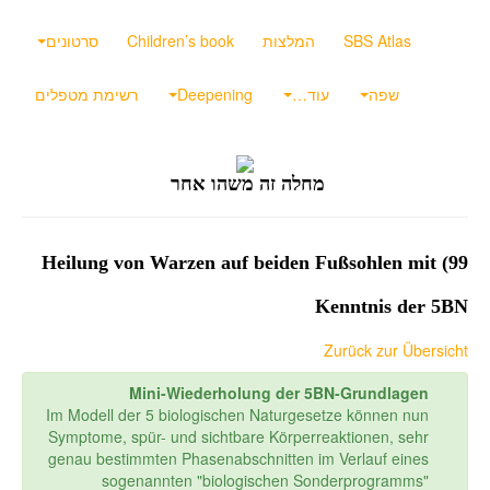
SBS Atlas
המלצות
Children’s book
סרטונים
שפה
עוד…
Deepening
רשימת מטפלים
מחלה זה משהו אחר
99) Heilung von Warzen auf beiden Fußsohlen mit
Kenntnis der 5BN
Zurück zur Übersicht
Mini-Wiederholung der 5BN-Grundlagen
Im Modell der 5 biologischen Naturgesetze können nun
Symptome, spür- und sichtbare Körperreaktionen, sehr
genau bestimmten Phasenabschnitten im Verlauf eines
sogenannten "biologischen Sonderprogramms"