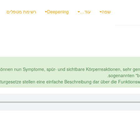
שפה
עוד…
Deepening
רשימת מטפלים
 können nun Symptome, spür- und sichtbare Körperreaktionen, sehr ge
sogenannten "b
aturgesetze stellen eine einfache Beschreibung dar über die Funktion