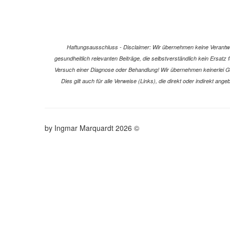
Haftungsausschluss - Disclaimer: Wir übernehmen keine Verantwort
gesundheitlich relevanten Beiträge, die selbstverständlich kein Ersat
Versuch einer Diagnose oder Behandlung! Wir übernehmen keinerlei Gewä
Dies gilt auch für alle Verweise (Links), die direkt oder indirekt a
© 2026 by Ingmar Marquardt