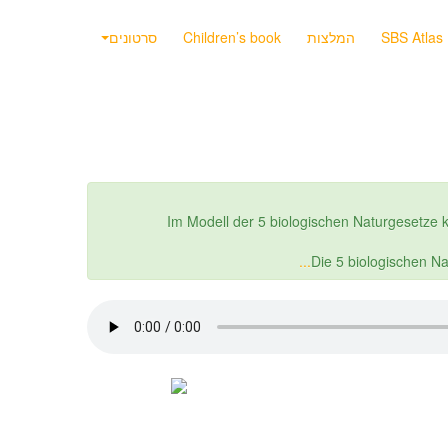
SBS Atlas
המלצות
Children’s book
סרטונים
Im Modell der 5 biologischen Naturgesetze
Die 5 biologischen N