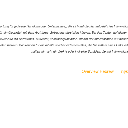
ung für jedwede Handlung oder Unterlassung, die sich auf die hier aufgeführten Information
z für ein Gespräch mit dem Arzt Ihres Vertrauens darstellen können. Bei den Texten auf die
hr für die Korrektheit, Aktualität, Vollständigkeit oder Qualität der Informationen auf dies
ngeboten werden. Wir können für die Inhalte solcher externen Sites, die Sie mittels eines Lin
haften wir nicht für direkte oder indirekte Schäden, die auf Informat
קה
Overview Hebrew