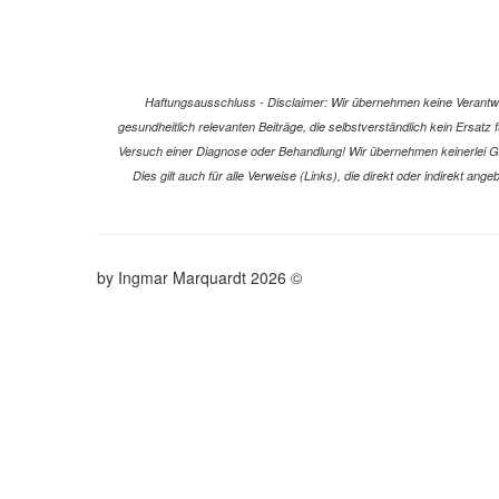
Haftungsausschluss - Disclaimer: Wir übernehmen keine Verantwort
gesundheitlich relevanten Beiträge, die selbstverständlich kein Ersat
Versuch einer Diagnose oder Behandlung! Wir übernehmen keinerlei Gewä
Dies gilt auch für alle Verweise (Links), die direkt oder indirekt a
© 2026 by Ingmar Marquardt