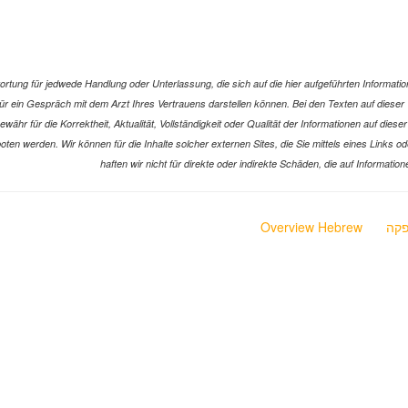
ung für jedwede Handlung oder Unterlassung, die sich auf die hier aufgeführten Information
z für ein Gespräch mit dem Arzt Ihres Vertrauens darstellen können. Bei den Texten auf die
hr für die Korrektheit, Aktualität, Vollständigkeit oder Qualität der Informationen auf dies
ngeboten werden. Wir können für die Inhalte solcher externen Sites, die Sie mittels eines Lin
haften wir nicht für direkte oder indirekte Schäden, die auf Informat
קה
Overview Hebrew