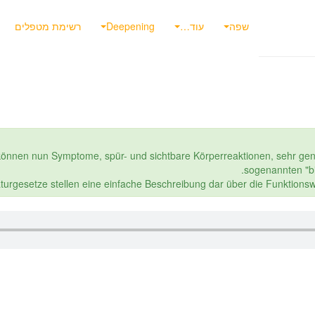
שפה
עוד…
Deepening
רשימת מטפלים
 können nun Symptome, spür- und sichtbare Körperreaktionen, sehr ge
sogenannten "b
aturgesetze stellen eine einfache Beschreibung dar über die Funktion