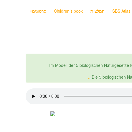
SBS Atlas
המלצות
Children’s book
סרטונים
Im Modell der 5 biologischen Naturgesetze
Die 5 biologischen N