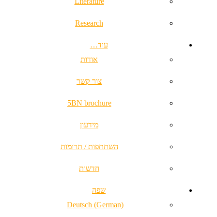
Literature
Research
עוד…
אודות
צור קשר
5BN brochure
מידעון
השתתפות / תרומות
חדשות
שפה
Deutsch (German)