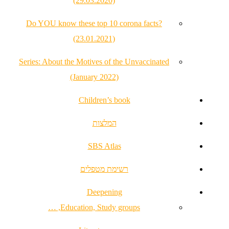
(29.03.2020)
Do YOU know these top 10 corona facts?
(23.01.2021)
Series: About the Motives of the Unvaccinated
(January 2022)
Children’s book
המלצות
SBS Atlas
רשימת מטפלים
Deepening
Education, Study groups, …