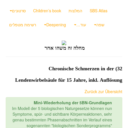
SBS Atlas
המלצות
Children’s book
סרטונים
שפה
עוד…
Deepening
רשימת מטפלים
מחלה זה משהו אחר
32) Chronische Schmerzen in der
Lendenwirbelsäule für 15 Jahre, inkl. Auflösung
Zurück zur Übersicht
Mini-Wiederholung der 5BN-Grundlagen
Im Modell der 5 biologischen Naturgesetze können nun
Symptome, spür- und sichtbare Körperreaktionen, sehr
genau bestimmten Phasenabschnitten im Verlauf eines
sogenannten "biologischen Sonderprogramms"