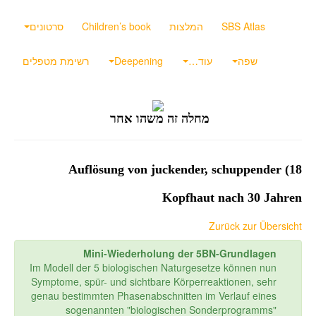
SBS Atlas
המלצות
Children’s book
סרטונים
שפה
עוד…
Deepening
רשימת מטפלים
מחלה זה משהו אחר
18) Auflösung von juckender, schuppender
Kopfhaut nach 30 Jahren
Zurück zur Übersicht
Mini-Wiederholung der 5BN-Grundlagen
Im Modell der 5 biologischen Naturgesetze können nun
Symptome, spür- und sichtbare Körperreaktionen, sehr
genau bestimmten Phasenabschnitten im Verlauf eines
sogenannten "biologischen Sonderprogramms"