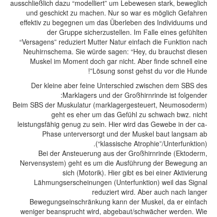
ausschließlich dazu “modelliert” um Lebewesen stark, beweglich
und geschickt zu machen. Nur so war es möglich Gefahren
effektiv zu begegnen um das Überleben des Individuums und
der Gruppe sicherzustellen. Im Falle eines gefühlten
“Versagens” reduziert Mutter Natur einfach die Funktion nach
Neuhirnschema. Sie würde sagen: “Hey, du brauchst diesen
Muskel im Moment doch gar nicht. Aber finde schnell eine
Lösung sonst gehst du vor die Hunde”!
Der kleine aber feine Unterschied zwischen dem SBS des
Marklagers und der Großhirnrinde ist folgender:
Beim SBS der Muskulatur (marklagergesteuert, Neumosoderm)
geht es eher um das Gefühl zu schwach bwz. nicht
leistungsfähig genug zu sein. Hier wird das Gewebe in der ca-
Phase unterversorgt und der Muskel baut langsam ab
(“klassische Atrophie”/Unterfunktion).
Bei der Ansteuerung aus der Großhirnrinde (Ektoderm,
Nervensystem) geht es um die Ausführung der Bewegung an
sich (Motorik). Hier gibt es bei einer Aktivierung
Lähmungserscheinungen (Unterfunktion) weil das Signal
reduziert wird. Aber auch nach langer
Bewegungseinschränkung kann der Muskel, da er einfach
weniger beansprucht wird, abgebaut/schwächer werden. Wie