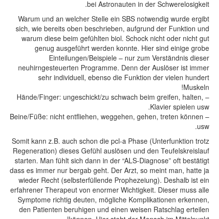
bei Astronauten in der Schwerelosigkeit.
Warum und an welcher Stelle ein SBS notwendig wurde ergibt
sich, wie bereits oben beschrieben, aufgrund der Funktion und
warum diese beim gefühlten biol. Schock nicht oder nicht gut
genug ausgeführt werden konnte. Hier sind einige grobe
Einteilungen/Beispiele – nur zum Verständnis dieser
neuhirngesteuerten Programme. Denn der Auslöser ist immer
sehr individuell, ebenso die Funktion der vielen hundert
Muskeln!
– Hände/Finger: ungeschickt/zu schwach beim greifen, halten,
Klavier spielen usw.
– Beine/Füße: nicht entfliehen, weggehen, gehen, treten können
usw.
Somit kann z.B. auch schon die pcl-a Phase (Unterfunktion trotz
Regeneration) dieses Gefühl auslösen und den Teufelskreislauf
starten. Man fühlt sich dann in der “ALS-Diagnose” oft bestätigt
dass es immer nur bergab geht. Der Arzt, so meint man, hatte ja
wieder Recht (selbsterfüllende Prophezeiung). Deshalb ist ein
erfahrener Therapeut von enormer Wichtigkeit. Dieser muss alle
Symptome richtig deuten, mögliche Komplikationen erkennen,
den Patienten beruhigen und einen weisen Ratschlag erteilen