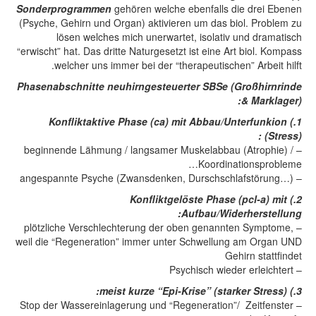
Sonderprogrammen
gehören welche ebenfalls die drei Ebenen
(Psyche, Gehirn und Organ) aktivieren um das biol. Problem zu
lösen welches mich unerwartet, isolativ und dramatisch
“erwischt” hat. Das dritte Naturgesetzt ist eine Art biol. Kompass
welcher uns immer bei der “therapeutischen” Arbeit hilft.
Phasenabschnitte neuhirngesteuerter SBSe (Großhirnrinde
& Marklager):
1.) Konfliktaktive Phase (ca) mit Abbau/Unterfunkion
(Stress) :
– beginnende Lähmung / langsamer Muskelabbau (Atrophie) /
Koordinationsprobleme…
– angespannte Psyche (Zwansdenken, Durschschlafstörung…)
2.) Konfliktgelöste Phase (pcl-a) mit
Aufbau/Widerherstellung:
– plötzliche Verschlechterung der oben genannten Symptome,
weil die “Regeneration” immer unter Schwellung am Organ UND
Gehirn stattfindet
– Psychisch wieder erleichtert
3.) meist kurze “Epi-Krise” (starker Stress):
– Stop der Wassereinlagerung und “Regeneration”/ Zeitfenster