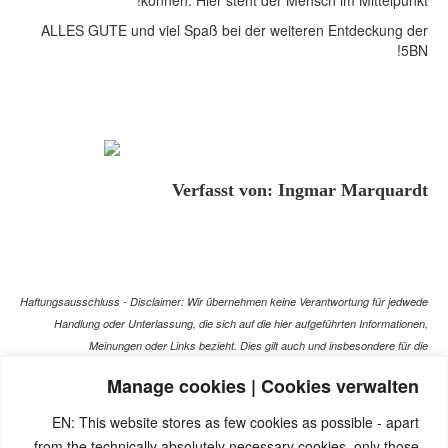
können. Hier steht der Mensch im Mittelpunkt!
ALLES GUTE und viel Spaß bei der weiteren Entdeckung der
5BN!
Verfasst von: Ingmar Marquardt
Haftungsausschluss - Disclaimer: Wir übernehmen keine Verantwortung für jedwede
Handlung oder Unterlassung, die sich auf die hier aufgeführten Informationen,
Meinungen oder Links bezieht. Dies gilt auch und insbesondere für die
gesundheitlich relevanten Beiträge, die selbstverständlich kein Ersatz für ein
Manage cookies | Cookies verwalten
Gespräch mit dem Arzt Ihres Vertrauens darstellen können. Bei den Texten auf
dieser Webseite handelt es sich nicht um Therapieempfehlungen oder gar um den
EN: This website stores as few cookies as possible - apart
Versuch einer Diagnose oder Behandlung! Wir übernehmen keinerlei Gewähr für die
from the technically absolutely necessary cookies, only those