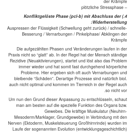
der Krämpfe
– plötzliche Stressphase
4.) Konfliktgelöste Phase (pcl-b) mit Abschluss der
Widerherstellung:
-Auspressen der Flüssigkeit (Schwellung geht zurück) / schnelle
Besserung / Vernarbungen / Pinkelphase/ Abklingen der
Krämpfe
Die aufgezählten Phasen und Veränderungen laufen in der
Praxis nicht so “glatt” ab. In der Regel hat der Mensch ständige
Rezidive (Neuaktivierungen), startet und löst also das Problem
immer wieder und hat somit fast durchgehend körperliche
Probleme. Hier ergeben sich oft auch Vernarbungen und
bleibende “Schäden”. Derartige Prozesse sind natürlich biol.
auch nicht optimal und kommen im Tierreich in der Regel auch
so nicht vor.
Um nun den Grund dieser Anpassung zu entschlüsseln, schaut
man am besten auf die spezielle Funktion des Organs bzw.
Gewebes. Die kräftige Muskulatur (Neuhirn-
Mesoderm/Marklager, Grundgewebe) in Verbindung mit den
Nerven (Ektoderm, Muskelsteuerung Großhirnrinde) wurden im
Laufe der sogenannten Evolution (entwicklungsgeschichtlich)