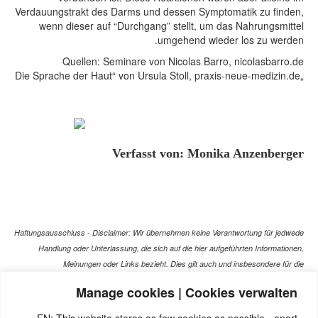
Verdauungstrakt des Darms und dessen Symptomatik zu finden,
wenn dieser auf “Durchgang” stellt, um das Nahrungsmittel
umgehend wieder los zu werden.
Quellen: Seminare von Nicolas Barro, nicolasbarro.de
„Die Sprache der Haut“ von Ursula Stoll, praxis-neue-medizin.de
Verfasst von: Monika Anzenberger
Haftungsausschluss - Disclaimer: Wir übernehmen keine Verantwortung für jedwede
Handlung oder Unterlassung, die sich auf die hier aufgeführten Informationen,
Meinungen oder Links bezieht. Dies gilt auch und insbesondere für die
gesundheitlich relevanten Beiträge, die selbstverständlich kein Ersatz für ein
Manage cookies | Cookies verwalten
Gespräch mit dem Arzt Ihres Vertrauens darstellen können. Bei den Texten auf
dieser Webseite handelt es sich nicht um Therapieempfehlungen oder gar um den
EN: This website stores as few cookies as possible - apart