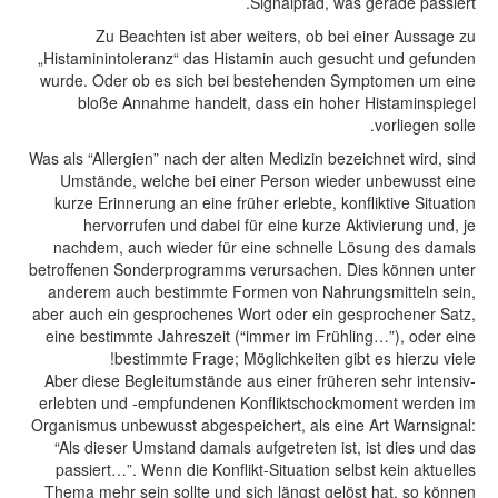
Signalpfad, was gerade passiert.
Zu Beachten ist aber weiters, ob bei einer Aussage zu
„Histaminintoleranz“ das Histamin auch gesucht und gefunden
wurde. Oder ob es sich bei bestehenden Symptomen um eine
bloße Annahme handelt, dass ein hoher Histaminspiegel
vorliegen solle.
Was als “Allergien” nach der alten Medizin bezeichnet wird, sind
Umstände, welche bei einer Person wieder unbewusst eine
kurze Erinnerung an eine früher erlebte, konfliktive Situation
hervorrufen und dabei für eine kurze Aktivierung und, je
nachdem, auch wieder für eine schnelle Lösung des damals
betroffenen Sonderprogramms verursachen. Dies können unter
anderem auch bestimmte Formen von Nahrungsmitteln sein,
aber auch ein gesprochenes Wort oder ein gesprochener Satz,
eine bestimmte Jahreszeit (“immer im Frühling…”), oder eine
bestimmte Frage; Möglichkeiten gibt es hierzu viele!
Aber diese Begleitumstände aus einer früheren sehr intensiv-
erlebten und -empfundenen Konfliktschockmoment werden im
Organismus unbewusst abgespeichert, als eine Art Warnsignal:
“Als dieser Umstand damals aufgetreten ist, ist dies und das
passiert…”. Wenn die Konflikt-Situation selbst kein aktuelles
Thema mehr sein sollte und sich längst gelöst hat, so können