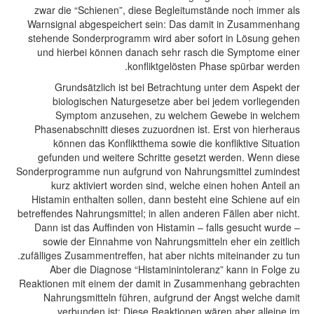
zwar die “Schienen”, diese Begleitumstände noch immer als
Warnsignal abgespeichert sein: Das damit in Zusammenhang
stehende Sonderprogramm wird aber sofort in Lösung gehen
und hierbei können danach sehr rasch die Symptome einer
konfliktgelösten Phase spürbar werden.
Grundsätzlich ist bei Betrachtung unter dem Aspekt der
biologischen Naturgesetze aber bei jedem vorliegenden
Symptom anzusehen, zu welchem Gewebe in welchem
Phasenabschnitt dieses zuzuordnen ist. Erst von hierheraus
können das Konfliktthema sowie die konfliktive Situation
gefunden und weitere Schritte gesetzt werden. Wenn diese
Sonderprogramme nun aufgrund von Nahrungsmittel zumindest
kurz aktiviert worden sind, welche einen hohen Anteil an
Histamin enthalten sollen, dann besteht eine Schiene auf ein
betreffendes Nahrungsmittel; in allen anderen Fällen aber nicht.
Dann ist das Auffinden von Histamin – falls gesucht wurde –
sowie der Einnahme von Nahrungsmitteln eher ein zeitlich
zufälliges Zusammentreffen, hat aber nichts miteinander zu tun.
Aber die Diagnose “Histaminintoleranz” kann in Folge zu
Reaktionen mit einem der damit in Zusammenhang gebrachten
Nahrungsmitteln führen, aufgrund der Angst welche damit
verbunden ist: Diese Reaktionen wären aber alleine im