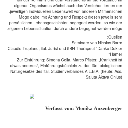
eigenen Organismus wächst auch das Verstehen le
jeweiligen individuellen Lebenswelt von anderen Mitm
Möge dabei mit Achtung und Respekt diesen jewe
persönlichen Lebensgeschichten begegnet werden, so
eigenen Lebenssituation durch andere begegnet werd
Seminare von Nicola
Claudio Trupiano, ital. Jurist und 5BN-Therapeut “Dan
Zur Einführung: Simona Cella, Marco Pfister, „Kran
etwas anderes“, Einführungsbüchlein zu den fünf biol
Naturgesetze des ital. Studienverbandes A.L.B.A. (he
Saluta Akti
Verfasst von: Monika Anze