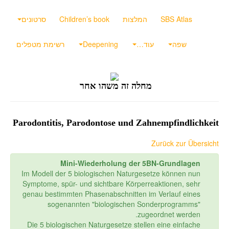
SBS Atlas
המלצות
Children’s book
סרטונים
שפה
עוד…
Deepening
רשימת מטפלים
מחלה זה משהו אחר
Parodontitis, Parodontose und Zahnempfindl
Zurück zur Ü
Mini-Wiederholung der 5BN-Grundla
Im Modell der 5 biologischen Naturgesetze können 
Symptome, spür- und sichtbare Körperreaktionen, s
genau bestimmten Phasenabschnitten im Verlauf ei
sogenannten "biologischen Sonderprogram
zugeordnet werd
Die 5 biologischen Naturgesetze stellen eine einfa