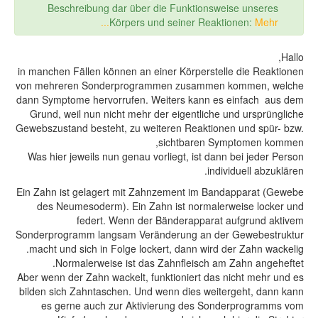
Beschreibung dar über die Funktionsweise unse
Körpers und seiner Reaktionen:
Meh
in manchen Fällen können an einer Körperstelle die Re
von mehreren Sonderprogrammen zusammen kommen,
dann Symptome hervorrufen. Weiters kann es einfach
Grund, weil nun nicht mehr der eigentliche und ursp
Gewebszustand besteht, zu weiteren Reaktionen und sp
sichtbaren Symptomen
Was hier jeweils nun genau vorliegt, ist dann bei jed
individuell ab
Ein Zahn ist gelagert mit Zahnzement im Bandapparat
des Neumesoderm). Ein Zahn ist normalerweise lo
federt. Wenn der Bänderapparat aufgrund
Sonderprogramm langsam Veränderung an der Gewebe
macht und sich in Folge lockert, dann wird der Zahn 
Normalerweise ist das Zahnfleisch am Zahn ang
Aber wenn der Zahn wackelt, funktioniert das nicht meh
bilden sich Zahntaschen. Und wenn dies weitergeht, d
es gerne auch zur Aktivierung des Sonderprogr