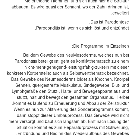
Kieferknochen kommen und sich auch hier die 
abbauen. Es wird quasi der Schacht, wo der Zahn drin
Das ist Par
Parodonditis ist, wenn es sich löst und e
Die Programme im Ei
Bei dem Gewebe des NeuMesoderms, welches
Parodontitis beteiligt ist, geht es konfliktthematisch
Nicht-mehr-genügend-leistungsfähig-zu-sein mi
konkreten Körperstelle; auch als Selbstwertthematik be
Das Gewebe des Neumesoderms bildet als Knochen,
Sehnen, quergestreifte Muskulatur, Bindegewebe, B
Lymphgefäße den Stütz-, Halte- und Bewegeapparat
stützt, hält und bewegt den gesamten Organismus.
kommt es laufend zu Erneuerung und Abbau der Zells
Wenn es nun zur Aktivierung des Sonderprogramm
dann stoppt dieser Umbauprozess. Das Gewebe wi
mehr versorgt und baut sich langsam ab. Erst nach Lö
Situation kommt es zum Reparaturprozess mit Sch
Entzündung und Beginn des Wiederaufbaus des 