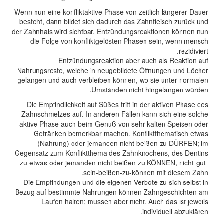
Wenn nun eine konfliktaktive Phase von zeitlich länge
besteht, dann bildet sich dadurch das Zahnfleisch z
der Zahnhals wird sichtbar. Entzündungsreaktionen kö
die Folge von konfliktgelösten Phasen sein, wen
r
Entzündungsreaktion aber auch als Reak
Nahrungsreste, welche in neugebildete Öffnungen un
gelangen und auch verbleiben können, wo sie unter 
Umständen nicht hingelangen
Die Empfindlichkeit auf Süßes tritt in der aktiven 
Zahnschmelzes auf. In anderen Fällen kann sich ein
aktive Phase auch beim Genuß von sehr kalten Spei
Getränken bemerkbar machen. Konfliktthematis
(Nahrung) oder jemanden nicht beißen zu DÜ
Gegensatz zum Konfliktthema des Zahnknochens, des
zu etwas oder jemanden nicht beißen zu KÖNNEN, ni
sein-beißen-zu-können mit dies
Die Empfindungen und die eigenen Verbote zu sich s
Bezug auf bestimmte Nahrungen können Zahngeschi
Laufen halten; müssen aber nicht. Auch das is
individuell ab