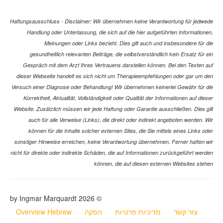
Haftungsausschluss - Disclaimer: Wir übernehmen keine Verantwortung 
Handlung oder Unterlassung, die sich auf die hier aufgeführten Inf
Meinungen oder Links bezieht. Dies gilt auch und insbesond
gesundheitlich relevanten Beiträge, die selbstverständlich kein Er
Gespräch mit dem Arzt Ihres Vertrauens darstellen können. Bei den
dieser Webseite handelt es sich nicht um Therapieempfehlungen oder
Versuch einer Diagnose oder Behandlung! Wir übernehmen keinerlei Gew
Korrektheit, Aktualität, Vollständigkeit oder Qualität der Informatione
Website. Zusätzlich müssen wir jede Haftung oder Garantie ausschließen
auch für alle Verweise (Links), die direkt oder indirekt angeboten 
können für die Inhalte solcher externen Sites, die Sie mittels eine
sonstiger Hinweise erreichen, keine Verantwortung übernehmen. Ferner
nicht für direkte oder indirekte Schäden, die auf Informationen zurückgef
können, die auf diesen externen Webs
© 2026 by Ingmar Marquardt
קשר
מדיניות פרטיות
הפקה
Overview Hebrew