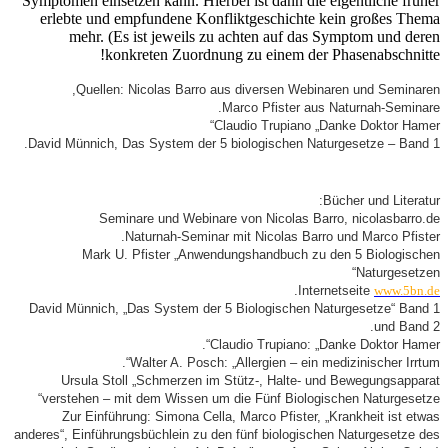
Symptomen einsetzen k
erlebte und empfu
mehr. (Es ist
konkret
Quellen: Nico
David Münnich, Das Sy
Seminare 
Natur
Mark U. Pfis
David Münnich, „Das 
Walte
Ursula Stoll „S
verstehen – mit de
Zur Einführung: 
anderes“, Einführungsbüc