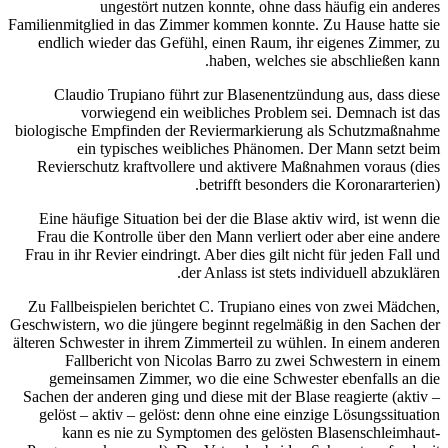
ungestört
Familienmitglied in da
endlich wieder das
Claudio Trupian
vorwiegend 
biologische Empfinde
ein typische
Revierschutz kraft
Eine häufige Situat
Frau die Kontrolle
Frau in ihr Revier ein
Zu Fallbeispielen b
Geschwistern, wo die j
älteren Schwester in i
Fallbericht vo
gemeinsamen Zimm
Sachen der anderen gi
gelöst – aktiv – g
kann es nie zu