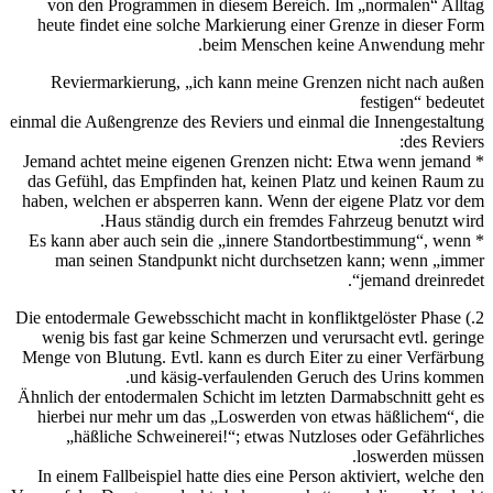
von den Programm
heute findet eine s
Reviermarkierung
einmal die Außengrenze
* Jemand achtet mein
das Gefühl, das Emp
haben, welchen er ab
Haus stän
* Es kann aber auch 
man seinen Stan
2.) Die entodermale Gew
wenig bis fast gar
Menge von Blutung. Ev
und k
Ähnlich der entoderma
hierbei nur mehr u
„häßliche Schw
In einem Fallbeispie