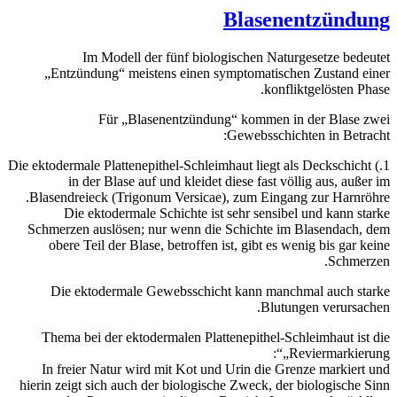
Im Modell
„Entzündung“ me
Für „B
1.) Die ektodermale Plat
in der Blase 
Blasendreieck (Tri
Die ektoderma
Schmerzen auslösen
obere Teil der Bl
Die ektodermal
Thema bei der ekt
In freier Natur w
hierin zeigt sich auc