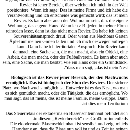
Revier ist jen
positioniere. Wenn i
Verantwortung und ic
Revier. Es kann 
Wohnung, das eigene
reinreden lasse, dann 
Souverenitätsans
Äpfel auf meinen G
kann. Dann habe
demnach eine Sach
Arbeit, die man mach
sein, eine Sache, die m
Biologisch ist da
ermöglicht.
Das ist 
Platz, wo Nachwuchs mö
es sich gemütlich mach
man sagt, das ist mein
Das Steuerrelais der 
in die
Die ektodermale Bla
Harndrang an, dass