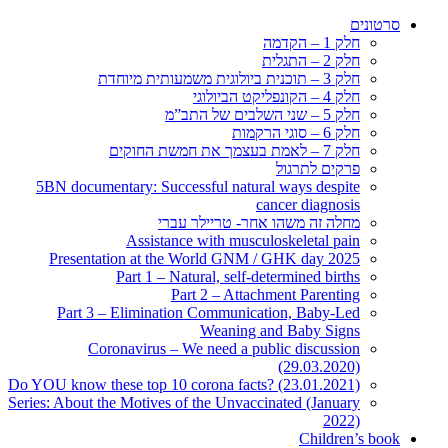
5BN documentary: S
Assi
Presentation at
Part 1
Part 3 – Elimi
Coronaviru
Do YOU know these top
Series: About the Motiv