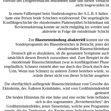
Vorwurf des Drogenver
In einem Fallbeisp
hatte eine Person bei
Konfliktgeschichte der
Reviermarkierun
Zur
Bl
Sonderprogramm
Dennoch gilt es 
tatsächlich diesem 
ektodermale Blas
empfindlich; Schmerz 
Urin. Wenn nun Sc
wür
Die oberflächlich au
Ektoderms, des Äußere
Die beiden Hirnrelais
si
Großhirnrindenfeldes
regeln, die das Territ