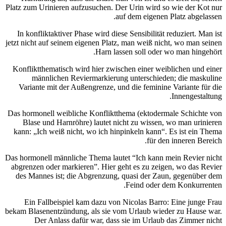
Platz zum Urinieren au
In konfliktaktiver P
jetzt nicht auf seinem
Konfliktthematisch w
männlichen Re
Variante mit der A
Das hormonell weiblic
Blase und Harnröh
kann: „Ich weiß nich
Das hormonell männlich
abgrenzen oder marki
des Mannes ist; di
Ein Fallbeispiel
bekam Blasenentzündun
Der Anlass da