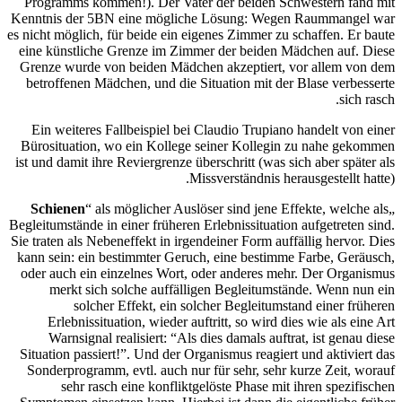
Programms kommen!).
Kenntnis der 5BN ein
es nicht möglich, für b
eine künstliche Gren
Grenze wurde von be
betroffenen Mädchen,
Ein weiteres Fallbe
Bürosituation, wo ei
ist und damit ihre Revi
Schienen
“ als mögl
Begleitumstände in eine
Sie traten als Nebeneff
kann sein: ein bestim
oder auch ein einzel
merkt sich solc
solcher Effe
Erlebnissituation
Warnsignal realis
Situation passiert!”.
Sonderprogramm, evt
sehr rasch ein