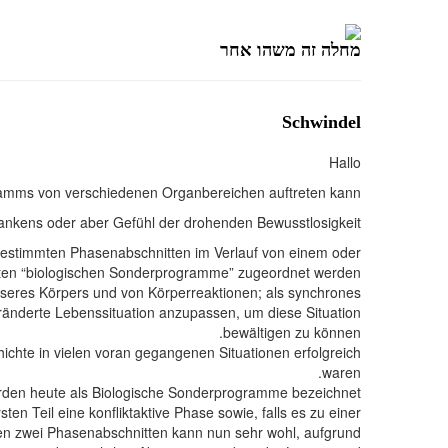
מחלה זה משהו אחר
Schwindel
Hallo
ramms von verschiedenen Organbereichen auftreten kann.
wankens oder aber Gefühl der drohenden Bewusstlosigkeit.
bestimmten Phasenabschnitten im Verlauf von einem oder
en “biologischen Sonderprogramme” zugeordnet werden.
nseres Körpers und von Körperreaktionen; als synchrones
eränderte Lebenssituation anzupassen, um diese Situation
bewältigen zu können.
ichte in vielen voran gegangenen Situationen erfolgreich
waren.
rden heute als Biologische Sonderprogramme bezeichnet.
n Teil eine konfliktaktive Phase sowie, falls es zu einer
nen zwei Phasenabschnitten kann nun sehr wohl, aufgrund