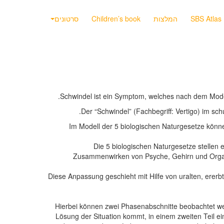
SBS Atlas
המלצות
Children’s book
סרטונים
Schwindel ist ein Symptom, welches nach dem Mode
Der “Schwindel” (Fachbegriff: Vertigo) im s
Im Modell der 5 biologischen Naturgesetze kön
Die 5 biologischen Naturgesetze stellen
Zusammenwirken von Psyche, Gehirn und Organ. D
Diese Anpassung geschieht mit Hilfe von uralten, ererb
Hierbei können zwei Phasenabschnitte beobachtet werd
Lösung der Situation kommt, in einem zweiten Teil e