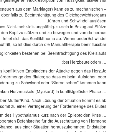
esteigerter Rückresorption von Flüssigkeit, aktiviert ist.
gesteuert aus dem Marklager) kann es zu mechanischen
ebenfalls zu Beeinträchtigung des Gleichgewichtsorgans
führen und Schwindel auslösen.
ines Nicht-mehr-leistungsfähig-zu-sein in Bezug auf Stütze
 den Kopf zu stützen und zu bewegen und von da heraus
leitet sich das Konfliktthema ab. WennnunderSchwindel
tritt, so ist dies durch die Manualtherapie beeinflussbar.
lichkeiten bestehen bei Beeinträchtigung des Kreislaufs …
… bei Herzbeutelödem:
s konfliktiven Empfindens der Attacke gegen das Herz.Je
ördermenge des Blutes; so dass es beim Aufstehen oder
änderung zu Schwindel oder “Sterne sehen” kommen kann
… beim Programm des linken Herzmuskels (Myokard) in konfliktgelöster Phase:
aber Mutter/Kind. Nach Lösung der Situation kommt es ab
 somit zu einer Verringerung der Fördermenge des Blutes.
… beim Programm des Hypothalamus kurz nach der Epileptoiden Krise:
 obersten Befehlsreihe für die Ausschüttung von Hormone.
Chance, aus einer Situation herauszukommen; Endstation”.