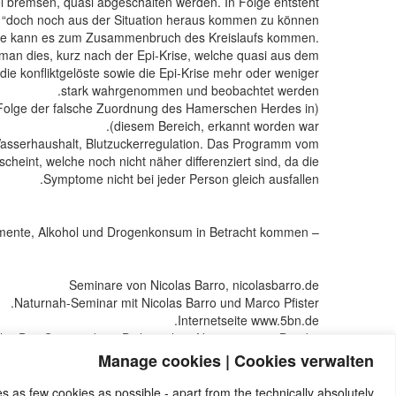
 bremsen, quasi abgeschalten werden. In Folge entsteht
n “doch noch aus der Situation heraus kommen zu können”.
 Krise kann es zum Zusammenbruch des Kreislaufs kommen.
t man dies, kurz nach der Epi-Krise, welche quasi aus dem
die konfliktgelöste sowie die Epi-Krise mehr oder weniger
stark wahrgenommen und beobachtet werden.
 Folge der falsche Zuordnung des Hamerschen Herdes in
diesem Bereich, erkannt worden war).
Wasserhaushalt, Blutzuckerregulation. Das Programm vom
heint, welche noch nicht näher differenziert sind, da die
Symptome nicht bei jeder Person gleich ausfallen.
– Als weitere mögliche Ursachen können aber auch bestimmte Medikamente, Alkohol und Drogenkonsum in Betracht kommen.
Seminare von Nicolas Barro, nicolasbarro.de
Naturnah-Seminar mit Nicolas Barro und Marco Pfister.
Internetseite www.5bn.de.
h, “Das System der 5 Biologischen Naturgesetze” Band 1
ano, ital. Jurist und 5BN-Therapeut “Danke Doktor Hamer”
Manage cookies | Cookies verwalten
rgesetze des ital. Studienverbandes A.L.B.A. (heute: Ass.
Saluta Aktiva Onlus)
s as few cookies as possible - apart from the technically absolutely