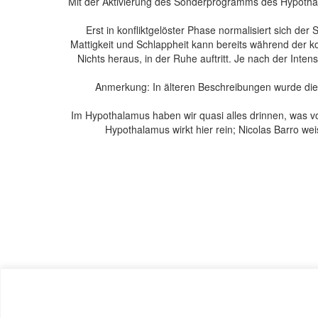
Mit der Aktivierung des Sonderprogramms des Hypothal
Erst in konfliktgelöster Phase normalisiert sich 
Mattigkeit und Schlappheit kann bereits während der ko
Nichts heraus, in der Ruhe auftritt. Je nach der Inte
(Anmerkung: In älteren Beschreibungen wurde di
Im Hypothalamus haben wir quasi alles drinnen, was v
Hypothalamus wirkt hier rein; Nicolas Barro wei
Zur Einführung: Simona Cella, Marco Pfister, “Krankheit