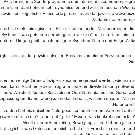
 mit Aktivierung des Sonderprogramms und Lösung dieses Sonderprogr
ogramm kann damit einem sehr dynamischen und zeitlich raschem Wechs
er sowie konfliktgelöster Phase erfolgt dann auch der jeweilige Gewebs
Verlaufs des Sonderp
hnitt ist stets, biologisch mit Hilfe der ablaufenden Veränderungen
s Systems, “was geht nun gerade genau vor sich”, und der damit ein
pannteren Umgang mit manch heftigem Symptom führen und Folge-Akti
ergibt sich aus der physiologischen Funktion von einem Gewebebereich
Gew
önnen nun einige Grundprinzipien zusammengefasst werden, wie man se
ösen kann. Nicht bei jedem Programm ist eine direkte Lösung notwendi
nnere Weisheit. Auf der Basis dieser Qualitäten gibt es eine Gabe, we
r Anpassung an die Schwierigkeiten des Lebens, welchen unseren Vorfah
Natur ermög
zu den fünf biologischen Naturgesetzen auch lernen, vermehrt auf sic
(was soll das sein?), aber auf “gutes” Essen, was konkret schmeckt. A
Meditationen/Ruhezeiten, Bewegungs- und Dehnungsübu
 selbst täglich etwas Gutes zu tun, sich selbst eine Freude zu machen u
heute Gutes getan, womit habe i