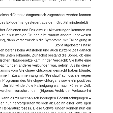
——————————————————————————–
che differentialdiagnostisch zugeordnet werden können:
es Ektoderms, gesteuert aus dem Großhirnrindenfeld).
– Sonderprogramm vom
 es über Schienen und Rezidive zu Aktivierungen kommen mit
ier Natur nur wenige Gründe gibt, warum andere Lebewesen
sung, dann verschwinden die Symptome mit Fallneigung in
konfliktgelöster Phase.
hen bereits beim Aufstehen und auch kürzere Zeit danach
inks unten erkannte. Zunächst bestand die Sorge, ob eine
gischen Naturgesetze kam ihr der Verdacht: Sie hatte eine
chtungen anderer verbunden war, gehört. Als ihr dieser
Programms vom Gleichgewichtsorgan gemacht haben könnte;
gramme in Zusammenhang mit “Kreislauf” schloss sie wegen
m Programm des Gleichgewichtorgans sowie ein positives
Der Schwindel / die Fallneigung war nach kürzerer Zeit,
erchen, verschwunden. (Eigenes Archiv der Verfasserin).
s kann es zu mechanisch bedingten Beeinträchtigungen
n nun hervorgerufen werden ab Beginn einer jeweiligen
den Reparaturprozess. Diese Schwellungen können nun ein