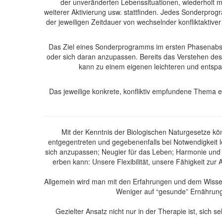
der unveränderten Lebenssituationen, wiederholt
weiterer Aktivierung usw. stattfinden. Jedes Sonderpr
der jeweiligen Zeitdauer von wechselnder konfliktaktiv
Das Ziel eines Sonderprogramms im ersten Phasenabsc
oder sich daran anzupassen. Bereits das Verstehen de
kann zu einem eigenen leichteren und ents
Das jeweilige konkrete, konfliktiv empfundene Thema 
Mit der Kenntnis der Biologischen Naturgesetze k
entgegentreten und gegebenenfalls bei Notwendigkeit l
sich anzupassen; Neugier für das Leben; Harmonie und i
erben kann: Unsere Flexibilität, unsere Fähigkeit zu
Allgemein wird man mit den Erfahrungen und dem Wissen 
Weniger auf “gesunde” Ernährung 
Gezielter Ansatz nicht nur in der Therapie ist, sich