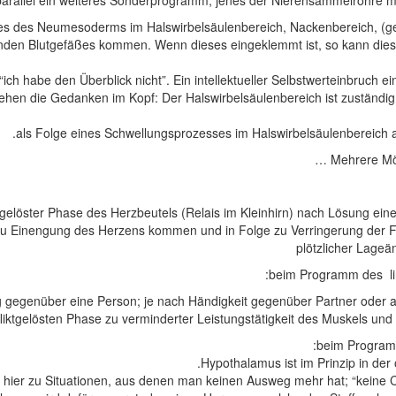
parallel ein weiteres Sonderprogramm, jenes der Nierensammelrohre mit g
webes des Neumesoderms im Halswirbelsäulenbereich, Nackenbereich, (
den Blutgefäßes kommen. Wenn dieses eingeklemmt ist, so kann dies 
“ich habe den Überblick nicht”. Ein intellektueller Selbstwerteinbruch e
en die Gedanken im Kopf: Der Halswirbelsäulenbereich ist zuständig
als Folge eines Schwellungsprozesses im Halswirbelsäulenbereich auf
Mehrere Mög
gelöster Phase des Herzbeutels (Relais im Kleinhirn) nach Lösung eine
u Einengung des Herzens kommen und in Folge zu Verringerung der F
plötzlicher Lage
g gegenüber eine Person; je nach Händigkeit gegenüber Partner oder 
liktgelösten Phase zu verminderter Leistungstätigkeit des Muskels und
Hypothalamus ist im Prinzip in der
t hier zu Situationen, aus denen man keinen Ausweg mehr hat; “keine 