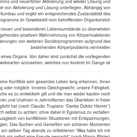
amms und neuerlicher Aktivierung und wieder Lösung und
el von Aktivierung und Lösung unterliegen. Abhängig von
zellumbau und ergibt ein entsprechendes Zustandsbild des
rogramms im Gewebeteil vom betreffenden Organbereich.
 die neuen und besonderen Lebensumstände zu überwinden
hergehenden positiven Wahrnehmung von Körperreaktionen
vierungen von weiteren Sonderprogrammen aufgrund des
bestehenden Körperproblems vermeiden.
 eines Organs. Von daher sind zunächst die vorliegenden
ebearten anzusehen, welches nun konkret im Gange ist.
ine Konflikte sein gesamtes Leben lang erkennen, ihnen
g oder möglich: Inneres Gleichgewicht; unsere Fähigkeit,
lche es zu entwickeln gilt und die man weder kaufen noch
ren und Urahnen in Jahrmillionen das Überleben in freier
licht hat (nach Claudio Trupiano “Danke Doktor Hamer”).
h selbst zu achten; ohne dabei in Egoismus zu verfallen:
usgleich von konfliktiven Situationen mit Entspannungen,
ngen. Das Suchen und Genießen von schönen Momenten.
nd am selben Tag abends zu reflektieren “Was habe ich mir
ch mir selbst eine Freude gemacht” (nach Marco Pfister).