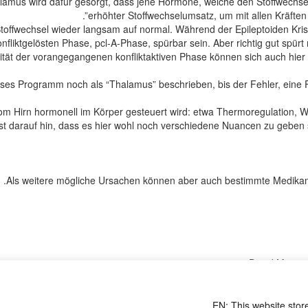
amus wird dafür gesorgt, dass jene Hormone, welche den Stoffwechsel
erhöhter Stoffwechselumsatz, um mit allen Kräfte
der Stoffwechsel wieder langsam auf normal. Während der Epileptoiden
nfliktgelösten Phase, pcl-A-Phase, spürbar sein. Aber richtig gut spür
nsität der vorangegangenen konfliktaktiven Phase können sich auch hier 
eses Programm noch als “Thalamus” beschrieben, bis der Fehler, eine
om Hirn hormonell im Körper gesteuert wird: etwa Thermoregulation, 
st darauf hin, dass es hier wohl noch verschiedene Nuancen zu geben sc
David Münnic
ClaudioTrupi
 ist etwas anderes”, Einführungsbüchlein zu den fünf biologischen Natu
EN: This website store