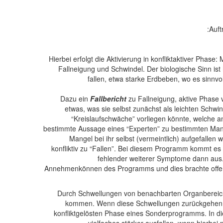
Auft
Hierbei erfolgt die Aktivierung in konfliktaktiver Phas
Fallneigung und Schwindel. Der biologische Sinn ist
fallen, etwa starke Erdbeben, wo es sinnv
Dazu ein
Fallbericht
zu Fallneigung, aktive Phase
etwas, was sie selbst zunächst als leichten Schw
“Kreislaufschwäche” vorliegen könnte, welche an
bestimmte Aussage eines “Experten” zu bestimmten Mang
Mangel bei ihr selbst (vermeintlich) aufgefall
konfliktiv zu “Fallen”. Bei diesem Programm kommt es
fehlender weiterer Symptome dann aus.
Annehmenkönnen des Programms und dies brachte offensic
– Durch Schwellungen von benachbarten Organbereic
kommen. Wenn diese Schwellungen zurückgehen, v
konfliktgelösten Phase eines Sonderprogramms. In d