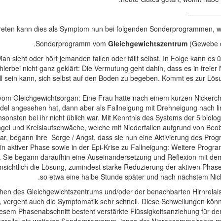
————
reten kann dies als Symptom nun bei folgenden Sonderprogrammen, wel
Gleichgewichtszentrum
(Gewebe d
e: Man sieht oder hört jemanden fallen oder fällt selbst. In Folge kann
 hierbei nicht ganz geklärt: Die Vermutung geht dahin, dass es in fre
oll sein kann, sich selbst auf den Boden zu begeben. Kommt es zur Lö
 vom Gleichgewichtsorgan: Eine Frau hatte nach einem kurzen Nickerc
indel angesehen hat, dann aber als Fallneigung mit Drehneigung nach l
sonsten bei ihr nicht üblich war. Mit Kenntnis des Systems der 5 biolo
el und Kreislaufschwäche, welche mit Niederfallen aufgrund von Beoba
en war, begann ihre Sorge / Angst, dass sie nun eine Aktivierung des 
 in aktiver Phase sowie in der Epi-Krise zu Fallneigung: Weitere Pro
 Sie begann daraufhin eine Auseinandersetzung und Reflexion mit de
htlich die Lösung, zumindest starke Reduzierung der aktiven Phase: 
so etwa eine halbe Stunde später und nach nächstem Nick
hen des Gleichgewichtszentrums und/oder der benachbarten Hirnrelai
ergeht auch die Symptomatik sehr schnell. Diese Schwellungen könne
iesem Phasenabschnitt besteht verstärkte Flüssigkeitsanziehung für 