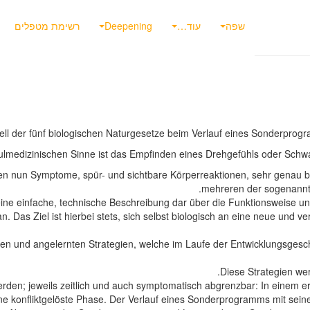
שפה
עוד…
Deepening
רשימת מטפלים
ll der fünf biologischen Naturgesetze beim Verlauf eines Sonderprog
chulmedizinischen Sinne ist das Empfinden eines Drehgefühls oder Sch
nen nun Symptome, spür- und sichtbare Körperreaktionen, sehr genau 
mehreren der sogenannt
 eine einfache, technische Beschreibung dar über die Funktionsweise u
as Ziel ist hierbei stets, sich selbst biologisch an eine neue und v
ten und angelernten Strategien, welche im Laufe der Entwicklungsgesch
Diese Strategien we
en; jeweils zeitlich und auch symptomatisch abgrenzbar: In einem erste
ine konfliktgelöste Phase. Der Verlauf eines Sonderprogramms mit sei