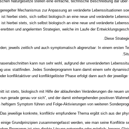
ischen Naturgesetze stellen eine einfache, technische Beschreibung dar über
eregelter Mechanismus zur Anpassung an veränderte Lebenssituationen sow
l ist hierbei stets, sich selbst biologisch an eine neue und veränderte Leben
 ist hierbei stets, sich selbst biologisch an eine neue und veränderte Lebens
 ererbten und angelernten Strategien, welche im Laufe der Entwicklungsgeschi
Diese Strateg
n; jeweils zeitlich und auch symptomatisch abgrenzbar: In einem ersten Teil
Sit
asenabschnitten kann nun sehr wohl, aufgrund der unveränderten Lebenssituat
rung usw. stattfinden. Jedes Sonderprogramm kann damit einem sehr dynamis
nder konfliktaktiver und konfliktgelöster Phase erfolgt dann auch der jeweil
t ist stets, biologisch mit Hilfe der ablaufenden Veränderungen die neuen
nun gerade genau vor sich”, und der damit einhergehenden positiven Wahrne
heftigem Symptom führen und Folge-Aktivierungen von weiteren Sonderpro
Das jeweilige konkrete, konfliktiv empfundene Thema ergibt sich aus der ph
un einige Grundprinzipien zusammengefasst werden, wie man seine Konﬂikte s
jedem Programm ist eine direkte Lösung notwendig oder möglich: Inneres Glei