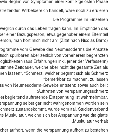
owie Beginn von Symptomen einer konfliktgelösten Phase.
effenden Wirbelbereich handelt, wäre noch zu eruieren.
Die Programme im Einzelnen:
beweglich durch das Leben tragen kann. Im Empfinden das
r einer Bezugsperson, etwa gegenüber einem Elternteil.
rson, man hört mich nicht an” (Zitat nach Nicolas Barro).
rprogramme vom Gewebe des Neumesoderms die Ansätze:
isch spürbaren aber zeitlich von vorneherein begrenzten
glichkeiten (aus Erfahrungen inkl. jener der Verfasserin);
stimmte Zeitdauer, welche aber nicht die gesamte Zeit als
n lassen”, “Schmerz, welcher beginnt sich als Schmerz
bemerkbar zu machen, zu lassen”
zess von Neumesoderm-Gewebe entsteht; sowie auch bei
Auftreten von Verspannungsschmerz:
abei begleitend auftretende Entspannung ist wahrnehmbar.
rspannung selbst gar nicht wahrgenommen worden sein.
Schmerz zustandekommt, wurde vom ital. Studienverband
te Muskulatur, welche sich bei Anspannung wie die glatte
Muskulatur verhält.
er aufhört, wenn die Verspannung aufhört zu bestehen.