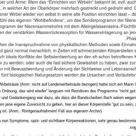
r und Arme: Wem das “Einrichten von Wirbeln” bekannt ist, evtl. auch 
, in welcher Art der Oberkörper mehrfach gestreckt und gedreht wird
ener Wirbel wieder von selbst in seine alte Position einrichten lässt –
 Gefühl des eigenen “Wohlbefindens”, um das Sonderprogramm der Nier
rogramm der Nierensammelrohre mit dem Alleingelassenseins-/Flüchtlings
gen der verstärkten Wasserrückresorption für Wassereinlagerung an jen
Phas
 und ganz normal menschlich, in Zeiten mit schmerzenden Körperstelle
lokale Konflikte der Selbstentwertung an den eh schon betroffenen Kö
zu werden; oder auch die fast sichere Gewissheit zu haben, zwar zur Z
kann mit Bewusstwerdung und Änderung der Sichtweise und Lebensansch
n fünf biologischen Naturgesetzen werden die Ursachen und Verlaufsfo
Wirbelsäule (Anm: nicht auf Lendenwirbelsäule bezogen) hatte sich ein Mann 
 Ordnung, das wird wieder” langsam mit Rezidiven des Programms “nicht gut 
 und Gedankengang war dazu, als dass die Bandscheiben flach wären wegen 
hm jene eigene Zuversicht zu geben, hier an dieser Körperstelle “gut zu sei
g ist. (Anm.: Röntgenaufnahmen! Fall aus eigenem Archiv).
n nun Symptome, spür- und sichtbare Körperreaktionen, sehr genau bestimmt
sog