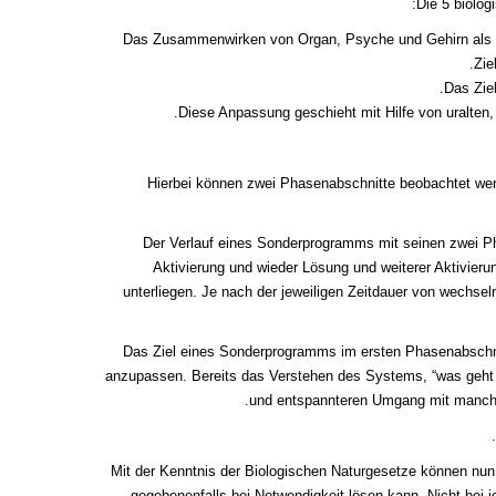
Die 5 biolog
Das Zusammenwirken von Organ, Psyche und Gehirn als g
Zie
Das Ziel
Diese Anpassung geschieht mit Hilfe von uralten,
Hierbei können zwei Phasenabschnitte beobachtet werde
Der Verlauf eines Sonderprogramms mit seinen zwei Ph
Aktivierung und wieder Lösung und weiterer Aktivie
unterliegen. Je nach der jeweiligen Zeitdauer von wechsel
Das Ziel eines Sonderprogramms im ersten Phasenabschnit
anzupassen. Bereits das Verstehen des Systems, “was geht 
und entspannteren Umgang mit manch 
* Mit der Kenntnis der Biologischen Naturgesetze können n
gegebenenfalls bei Notwendigkeit lösen kann. Nicht bei 