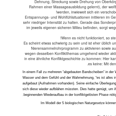
* Dehnung, Streckung sowie Drehung von Oberkörpe
Rahmen einer Massageausbildung gelernt), der weiß
werden, inwieweit sich ein verschob
*Entspannungs- und Wohlfühlsituationen initiieren im
sehr niedriger Intensität zu halten. Gerade das Sonderp
im jeweils eigenen sicheren Milieu befinden, sorgt we
Es scheint etwas schwierig zu sein und ist eher üblich
Nierensammelrohrprogramm zu aktivieren sowie auch 
wegen desselben Konfliktthemas umgehend wieder aktiv 
in eine ähnliche Konfliktgeschichte zu kommen: Hier 
es keine: Mit de
In einem Fall zu mehreren “abgebauten Bandscheiben” in der 
Wasser und dem Gefühl und der Wahrnehmung, “es ist alles in
aufgebaut (Aufnahmen vorhanden). Seine einfache Überlegung
sich diese wieder aufblähen müssten. Dies hatte genügt, um i
beginnenden Wiederaufbau in der konfliktgelösten Phase nöti
Im Modell der 5 biologischen Naturgesetze könne