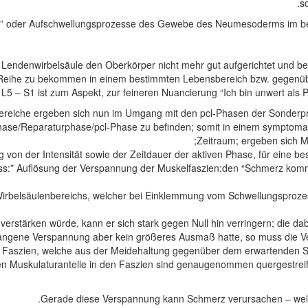
s
l” oder Aufschwellungsprozesse des Gewebe des Neumesoderms im betr
e Lendenwirbelsäule den Oberkörper nicht mehr gut aufgerichtet und 
e Reihe zu bekommen in einem bestimmten Lebensbereich bzw. gegenübe
5 – S1 ist zum Aspekt, zur feineren Nuancierung “Ich bin unwert als Pe
ereiche ergeben sich nun im Umgang mit den pcl-Phasen der Sonde
phase/Reparaturphase/pcl-Phase zu befinden; somit in einem symptomat
Zeitraum; ergeben sich Mö
von der Intensität sowie der Zeitdauer der aktiven Phase, für eine be
s:* Auflösung der Verspannung der Muskelfaszien:den “Schmerz komme
 Wirbelsäulenbereichs, welcher bei Einklemmung vom Schwellungspro
erstärken würde, kann er sich stark gegen Null hin verringern; die d
ngene Verspannung aber kein größeres Ausmaß hatte, so muss die Ve
en Faszien, welche aus der Meidehaltung gegenüber dem erwartenden 
tten Muskulaturanteile in den Faszien sind genaugenommen quergestreif
Gerade diese Verspannung kann Schmerz verursachen – welch