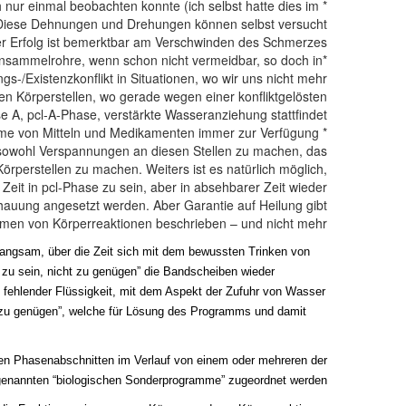
nur einmal beobachten konnte (ich selbst hatte dies im
. Diese Dehnungen und Drehungen können selbst versucht
 der Erfolg ist bemerktbar am Verschwinden des Schmerzes!
ensammelrohre, wenn schon nicht vermeidbar, so doch in
-/Existenzkonflikt in Situationen, wo wir uns nicht mehr
en Körperstellen, wo gerade wegen einer konfliktgelösten
e A, pcl-A-Phase, verstärkte Wasseranziehung stattfindet.
* Wenn es nicht funktioniert, so stehen die Inanspruchnahme von physikalischen Methoden sowie Einnahme von Mitteln und Medikamenten immer zur Verfügung!
n sowohl Verspannungen an diesen Stellen zu machen, das
rperstellen zu machen. Weiters ist es natürlich möglich,
eit in pcl-Phase zu sein, aber in absehbarer Zeit wieder
auung angesetzt werden. Aber Garantie auf Heilung gibt
rmen von Körperreaktionen beschrieben – und nicht mehr.
langsam, über die Zeit sich mit dem bewussten Trinken von
zu sein, nicht zu genügen” die Bandscheiben wieder
fehlender Flüssigkeit, mit dem Aspekt der Zufuhr von Wasser
n, zu genügen”, welche für Lösung des Programms und damit
en Phasenabschnitten im Verlauf von einem oder mehreren der
enannten “biologischen Sonderprogramme” zugeordnet werden.