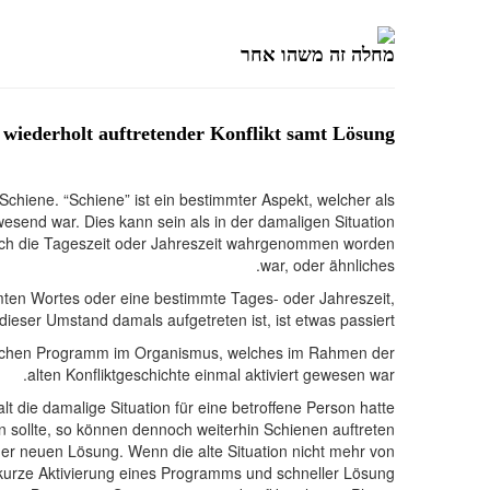
מחלה זה משהו אחר
 wiederholt auftretender Konflikt samt Lösung
ert: 20.07.2022
 Schiene. “Schiene” ist ein bestimmter Aspekt, welcher als
send war. Dies kann sein als in der damaligen Situation
uch die Tageszeit oder Jahreszeit wahrgenommen worden
war, oder ähnliches.
mten Wortes oder eine bestimmte Tages- oder Jahreszeit,
eser Umstand damals aufgetreten ist, ist etwas passiert!”.
ogischen Programm im Organismus, welches im Rahmen der
alten Konfliktgeschichte einmal aktiviert gewesen war.
ie damalige Situation für eine betroffene Person hatte.
n sollte, so können dennoch weiterhin Schienen auftreten.
ner neuen Lösung. Wenn die alte Situation nicht mehr von
 kurze Aktivierung eines Programms und schneller Lösung