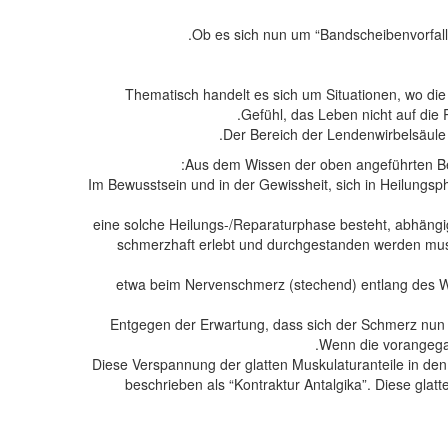
Ob es sich nun um “Bandscheibenvorfal
Thematisch handelt es sich um Situationen, wo di
Gefühl, das Leben nicht auf di
Der Bereich der Lendenwirbelsäule L
Aus dem Wissen der oben angeführten B
Im Bewusstsein und in der Gewissheit, sich in Heilungs
eine solche Heilungs-/Reparaturphase besteht, abhängig 
schmerzhaft erlebt und durchgestanden werden mus
; etwa beim Nervenschmerz (stechend) entlang des
Entgegen der Erwartung, dass sich der Schmerz nun v
Wenn die vorangega
Diese Verspannung der glatten Muskulaturanteile in d
beschrieben als “Kontraktur Antalgika”. Diese gla