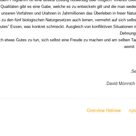
Qualitäten gibt es eine Gabe, welche es zu entwickeln gilt und die man weder
nseren Vorfahren und Urahnen in Jahrmillionen das Überleben in freier Natur
u den fünf biologischen Naturgesetzen auch lernen, vermehrt auf sich selbs
“gutes” Essen, was konkret schmeckt. Ausgleich von konfliktiven Situatione
Dehnung
äglich etwas Gutes zu tun, sich selbst eine Freude zu machen und am selben T
womit 
Se
David Münnich 
קה
Overview Hebrew