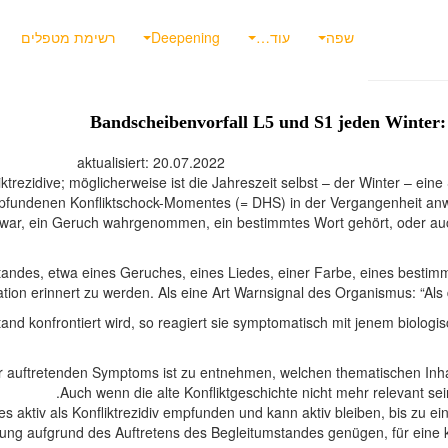
שפה
עוד…
Deepening
רשימת מטפלים
Bandscheibenvorfall L5 und S1 jeden Winter:
aktualisi
ktrezidive; möglicherweise ist die Jahreszeit selbst – der Winter – eine
pfundenen Konfliktschock-Momentes (= DHS) in der Vergangenheit anwe
n war, ein Geruch wahrgenommen, ein bestimmtes Wort gehört, oder a
tandes, etwa eines Geruches, eines Liedes, einer Farbe, eines bestim
ion erinnert zu werden. Als eine Art Warnsignal des Organismus: “Als di
nd konfrontiert wird, so reagiert sie symptomatisch mit jenem biol
uftretenden Symptoms ist zu entnehmen, welchen thematischen Inhalt d
Auch wenn die alte Konfliktgeschichte nicht mehr relevant sei
aktiv als Konfliktrezidiv empfunden und kann aktiv bleiben, bis zu ei
erung aufgrund des Auftretens des Begleitumstandes genügen, für eine