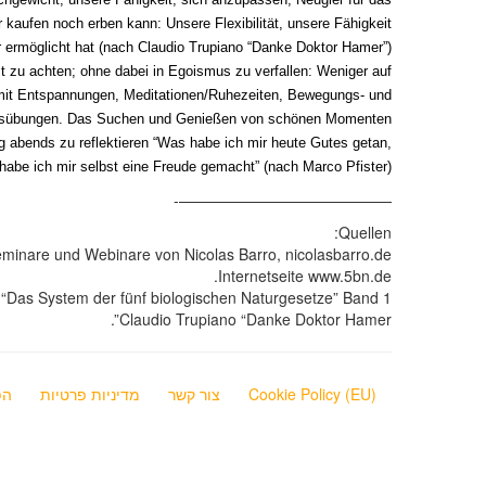
 kaufen noch erben kann: Unsere Flexibilität, unsere Fähigkeit
 ermöglicht hat (nach Claudio Trupiano “Danke Doktor Hamer”).
t zu achten; ohne dabei in Egoismus zu verfallen: Weniger auf
n mit Entspannungen, Meditationen/Ruhezeiten, Bewegungs- und
sübungen. Das Suchen und Genießen von schönen Momenten.
ag abends zu reflektieren “Was habe ich mir heute Gutes getan,
habe ich mir selbst eine Freude gemacht” (nach Marco Pfister).
——————————————-
Quellen:
minare und Webinare von Nicolas Barro, nicolasbarro.de.
Internetseite www.5bn.de.
“Das System der fünf biologischen Naturgesetze” Band 1.
Claudio Trupiano “Danke Doktor Hamer”.
Cookie Policy (EU)
צור קשר
מדיניות פרטיות
הפ