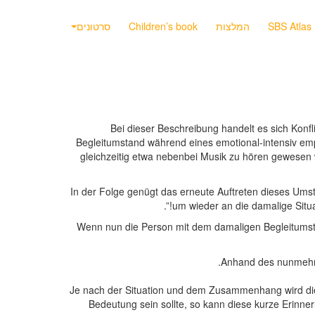
SBS Atlas
המלצות
Children’s book
סרטונים
Bei dieser Beschreibung handelt es sich Konfli
Begleitumstand während eines emotional-intensiv em
gleichzeitig etwa nebenbei Musik zu hören gewese
In der Folge genügt das erneute Auftreten dieses Ums
um wieder an die damalige Situat
Wenn nun die Person mit dem damaligen Begleitumsta
Anhand des nunmehr a
Je nach der Situation und dem Zusammenhang wird dies 
Bedeutung sein sollte, so kann diese kurze Erinn