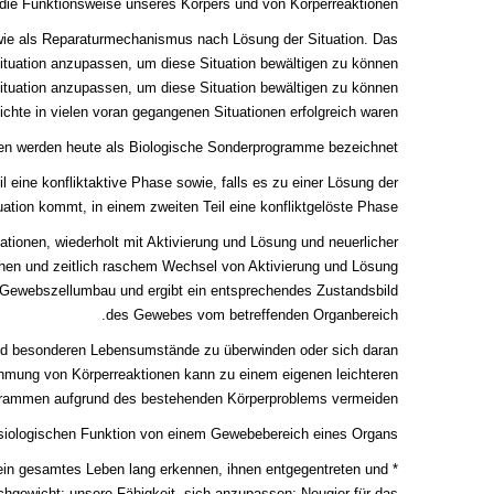
 die Funktionsweise unseres Körpers und von Körperreaktionen:
ie als Reparaturmechanismus nach Lösung der Situation. Das
ssituation anzupassen, um diese Situation bewältigen zu können.
situation anzupassen, um diese Situation bewältigen zu können.
chte in vielen voran gegangenen Situationen erfolgreich waren.
ien werden heute als Biologische Sonderprogramme bezeichnet.
 eine konfliktaktive Phase sowie, falls es zu einer Lösung der
uation kommt, in einem zweiten Teil eine konfliktgelöste Phase.
ionen, wiederholt mit Aktivierung und Lösung und neuerlicher
chen und zeitlich raschem Wechsel von Aktivierung und Lösung
ige Gewebszellumbau und ergibt ein entsprechendes Zustandsbild
des Gewebes vom betreffenden Organbereich.
 und besonderen Lebensumstände zu überwinden oder sich daran
hmung von Körperreaktionen kann zu einem eigenen leichteren
grammen aufgrund des bestehenden Körperproblems vermeiden.
ysiologischen Funktion von einem Gewebebereich eines Organs.
ein gesamtes Leben lang erkennen, ihnen entgegentreten und
chgewicht; unsere Fähigkeit, sich anzupassen; Neugier für das