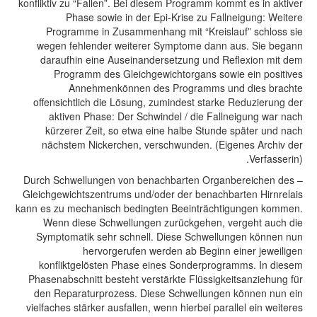
konfliktiv zu “Fallen”. Bei diesem Programm kommt es in aktiver
Phase sowie in der Epi-Krise zu Fallneigung: Weitere
Programme in Zusammenhang mit “Kreislauf” schloss sie
wegen fehlender weiterer Symptome dann aus. Sie begann
daraufhin eine Auseinandersetzung und Reflexion mit dem
Programm des Gleichgewichtorgans sowie ein positives
Annehmenkönnen des Programms und dies brachte
offensichtlich die Lösung, zumindest starke Reduzierung der
aktiven Phase: Der Schwindel / die Fallneigung war nach
kürzerer Zeit, so etwa eine halbe Stunde später und nach
nächstem Nickerchen, verschwunden. (Eigenes Archiv der
Verfasserin).
– Durch Schwellungen von benachbarten Organbereichen des
Gleichgewichtszentrums und/oder der benachbarten Hirnrelais
kann es zu mechanisch bedingten Beeinträchtigungen kommen.
Wenn diese Schwellungen zurückgehen, vergeht auch die
Symptomatik sehr schnell. Diese Schwellungen können nun
hervorgerufen werden ab Beginn einer jeweiligen
konfliktgelösten Phase eines Sonderprogramms. In diesem
Phasenabschnitt besteht verstärkte Flüssigkeitsanziehung für
den Reparaturprozess. Diese Schwellungen können nun ein
vielfaches stärker ausfallen, wenn hierbei parallel ein weiteres