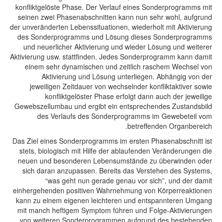
konfliktgelöste Phase. Der Verlauf eines Sonderprogramms mit
seinen zwei Phasenabschnitten kann nun sehr wohl, aufgrund
der unveränderten Lebenssituationen, wiederholt mit Aktivierung
des Sonderprogramms und Lösung dieses Sonderprogramms
und neuerlicher Aktivierung und wieder Lösung und weiterer
Aktivierung usw. stattfinden. Jedes Sonderprogramm kann damit
einem sehr dynamischen und zeitlich raschem Wechsel von
Aktivierung und Lösung unterliegen. Abhängig von der
jeweiligen Zeitdauer von wechselnder konfliktaktiver sowie
konfliktgelöster Phase erfolgt dann auch der jeweilige
Gewebszellumbau und ergibt ein entsprechendes Zustandsbild
des Verlaufs des Sonderprogramms im Gewebeteil vom
betreffenden Organbereich.
Das Ziel eines Sonderprogramms im ersten Phasenabschnitt ist
stets, biologisch mit Hilfe der ablaufenden Veränderungen die
neuen und besonderen Lebensumstände zu überwinden oder
sich daran anzupassen. Bereits das Verstehen des Systems,
“was geht nun gerade genau vor sich”, und der damit
einhergehenden positiven Wahrnehmung von Körperreaktionen
kann zu einem eigenen leichteren und entspannteren Umgang
mit manch heftigem Symptom führen und Folge-Aktivierungen
von weiteren Sonderprogrammen aufgrund des bestehenden