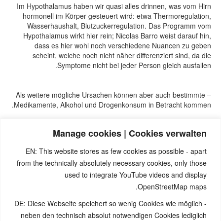
Im Hypothalamus haben wir quasi alles drinnen, was vom Hirn
hormonell im Körper gesteuert wird: etwa Thermoregulation,
Wasserhaushalt, Blutzuckerregulation. Das Programm vom
Hypothalamus wirkt hier rein; Nicolas Barro weist darauf hin,
dass es hier wohl noch verschiedene Nuancen zu geben
scheint, welche noch nicht näher differenziert sind, da die
Symptome nicht bei jeder Person gleich ausfallen.
– Als weitere mögliche Ursachen können aber auch bestimmte
Medikamente, Alkohol und Drogenkonsum in Betracht kommen.
Manage cookies | Cookies verwalten
Seminare von Nicolas Barro, nicolasbarro.de
Naturnah-Seminar mit Nicolas Barro und Marco Pfister.
EN: This website stores as few cookies as possible - apart
Internetseite www.5bn.de.
from the technically absolutely necessary cookies, only those
David Münnich, “Das System der 5 Biologischen Naturgesetze”
Band 1
used to integrate YouTube videos and display
ClaudioTrupiano, ital. Jurist und 5BN-Therapeut “Danke Doktor
OpenStreetMap maps.
Hamer”
DE: Diese Webseite speichert so wenig Cookies wie möglich -
Zur Einführung: Simona Cella, Marco Pfister, “Krankheit ist
etwas anderes”, Einführungsbüchlein zu den fünf biologischen
neben den technisch absolut notwendigen Cookies lediglich