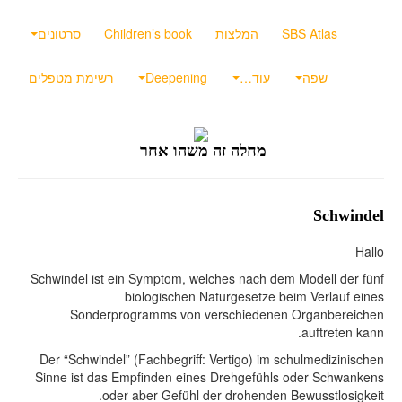
SBS Atlas
המלצות
Children’s book
סרטונים
שפה
עוד…
Deepening
רשימת מטפלים
מחלה זה משהו אחר
Schwindel
Hallo
Schwindel ist ein Symptom, welches nach dem Modell der fünf
biologischen Naturgesetze beim Verlauf eines
Sonderprogramms von verschiedenen Organbereichen
auftreten kann.
Der “Schwindel” (Fachbegriff: Vertigo) im schulmedizinischen
Sinne ist das Empfinden eines Drehgefühls oder Schwankens
oder aber Gefühl der drohenden Bewusstlosigkeit.