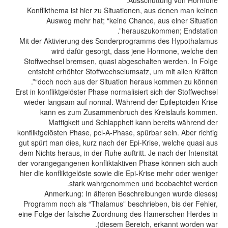
Ausschüttung von Hormone.
Konflikthema ist hier zu Situationen, aus denen man keinen
Ausweg mehr hat; “keine Chance, aus einer Situation
herauszukommen; Endstation”.
Mit der Aktivierung des Sonderprogramms des Hypothalamus
wird dafür gesorgt, dass jene Hormone, welche den
Stoffwechsel bremsen, quasi abgeschalten werden. In Folge
entsteht erhöhter Stoffwechselumsatz, um mit allen Kräften
“doch noch aus der Situation heraus kommen zu können”.
Erst in konfliktgelöster Phase normalisiert sich der Stoffwechsel
wieder langsam auf normal. Während der Epileptoiden Krise
kann es zum Zusammenbruch des Kreislaufs kommen.
Mattigkeit und Schlappheit kann bereits während der
konfliktgelösten Phase, pcl-A-Phase, spürbar sein. Aber richtig
gut spürt man dies, kurz nach der Epi-Krise, welche quasi aus
dem Nichts heraus, in der Ruhe auftritt. Je nach der Intensität
der vorangegangenen konfliktaktiven Phase können sich auch
hier die konfliktgelöste sowie die Epi-Krise mehr oder weniger
stark wahrgenommen und beobachtet werden.
(Anmerkung: In älteren Beschreibungen wurde dieses
Programm noch als “Thalamus” beschrieben, bis der Fehler,
eine Folge der falsche Zuordnung des Hamerschen Herdes in
diesem Bereich, erkannt worden war).