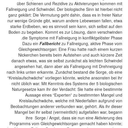
über Schienen und Rezidive zu Aktivierungen kommen mit
Fallneigung und Schwindel. Der biologische Sinn ist hierbei nicht
ganz geklärt: Die Vermutung geht dahin, dass es in freier Natur
nur wenige Gründe gibt, warum andere Lebewesen fallen, etwa
starke Erdbeben, wo es sinnvoll sein kann, sich selbst auf den
Boden zu begeben. Kommt es zur Lösung, dann verschwinden
die Symptome mit Fallneigung in konfliktgelöster Phase.
Dazu ein
Fallbericht
zu Fallneigung, aktive Phase vom
Gleichgewichtsorgan: Eine Frau hatte nach einem kurzen
Nickerchen bereits beim Aufstehen und auch kürzere Zeit
danach etwas, was sie selbst zunächst als leichten Schwindel
angesehen hat, dann aber als Fallneigung mit Drehneigung
nach links unten erkannte. Zunächst bestand die Sorge, ob eine
“Kreislaufschwäche” vorliegen könnte, welche ansonsten bei ihr
nicht üblich war. Mit Kenntnis des Systems der 5 biologischen
Naturgesetze kam ihr der Verdacht: Sie hatte eine bestimmte
Aussage eines “Experten” zu bestimmten Mangel und
Kreislaufschwäche, welche mit Niederfallen aufgrund von
Beobachtungen anderer verbunden war, gehört. Als ihr dieser
Mangel bei ihr selbst (vermeintlich) aufgefallen war, begann
ihre Sorge / Angst, dass sie nun eine Aktivierung des
Programms vom Gleichgewichtsorgan gemacht haben könnte;