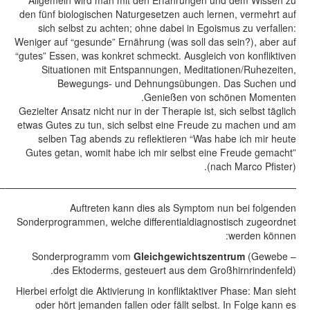
Allgemein wird man mit den Erfahrungen und dem Wissen zu
den fünf biologischen Naturgesetzen auch lernen, vermehrt auf
sich selbst zu achten; ohne dabei in Egoismus zu verfallen:
Weniger auf “gesunde” Ernährung (was soll das sein?), aber auf
“gutes” Essen, was konkret schmeckt. Ausgleich von konfliktiven
Situationen mit Entspannungen, Meditationen/Ruhezeiten,
Bewegungs- und Dehnungsübungen. Das Suchen und
Genießen von schönen Momenten.
Gezielter Ansatz nicht nur in der Therapie ist, sich selbst täglich
etwas Gutes zu tun, sich selbst eine Freude zu machen und am
selben Tag abends zu reflektieren “Was habe ich mir heute
Gutes getan, womit habe ich mir selbst eine Freude gemacht”
(nach Marco Pfister).
——————————————————————————————–
Auftreten kann dies als Symptom nun bei folgenden
Sonderprogrammen, welche differentialdiagnostisch zugeordnet
werden können:
Gleichgewichtszentrum
(Gewebe
– Sonderprogramm vom
des Ektoderms, gesteuert aus dem Großhirnrindenfeld).
Hierbei erfolgt die Aktivierung in konfliktaktiver Phase: Man sieht
oder hört jemanden fallen oder fällt selbst. In Folge kann es