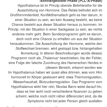
konfliktgelöster Phase (PCL-A-Phase):
Hypothalamus ist im Prinzip oberste Befehlsreihe für die
Ausschüttung von Hormone. Das Relais befindet sich im
Großhirnrindenfeld. Konfliktthematisch geht es hier darum, in
einer Situation zu sein, wo kein Ausweg besteht, wo keine
Chance besteht aus dieser Situation heraus zu kommen. Im
Prinzip: mit der Situation in einer Sackgasse zu sein, wo nichts
anderes mehr geht. Beim Sonderprogramm geht es darum,
doch noch eine Chance zu erhalten um aus der Situation
herauskommen. Die Ausschüttung der Hormone, welche den
Stoffwechsel bremsen, wird gestoppt bzw. hintangehalten.
(Anmerkung: In älteren Beschreibungen wurde dieses
Programm noch als „Thalamus“ beschrieben, bis der Fehler,
eine Folge der falsche Zuordnung des Hamerschen Herdes in
diesem Bereich, erkannt worden war).
Im Hypothalamus haben wir quasi alles drinnen, was vom Hirn
hormonell im Körper gesteuert wird: etwa Thermoregulation,
Wasserhaushalt, Blutzuckerregulation. Das Programm vom
Hypothalamus wirkt hier rein; Nicolas Barro weist darauf hin,
dass es hier wohl noch verschiedene Nuancen zu geben
scheint, welche noch nicht näher differenziert sind, da die
Symptome nicht bei jeder Person gleich ausfallen.