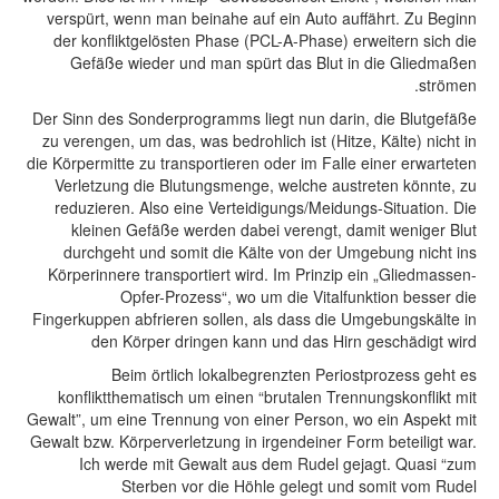
verspürt, wenn man beinahe auf ein Auto auffährt. Zu Beginn
der konfliktgelösten Phase (PCL-A-Phase) erweitern sich die
Gefäße wieder und man spürt das Blut in die Gliedmaßen
strömen.
Der Sinn des Sonderprogramms liegt nun darin, die Blutgefäße
zu verengen, um das, was bedrohlich ist (Hitze, Kälte) nicht in
die Körpermitte zu transportieren oder im Falle einer erwarteten
Verletzung die Blutungsmenge, welche austreten könnte, zu
reduzieren. Also eine Verteidigungs/Meidungs-Situation. Die
kleinen Gefäße werden dabei verengt, damit weniger Blut
durchgeht und somit die Kälte von der Umgebung nicht ins
Körperinnere transportiert wird. Im Prinzip ein „Gliedmassen-
Opfer-Prozess“, wo um die Vitalfunktion besser die
Fingerkuppen abfrieren sollen, als dass die Umgebungskälte in
den Körper dringen kann und das Hirn geschädigt wird
Beim örtlich lokalbegrenzten Periostprozess geht es
konfliktthematisch um einen “brutalen Trennungskonflikt mit
Gewalt”, um eine Trennung von einer Person, wo ein Aspekt mit
Gewalt bzw. Körperverletzung in irgendeiner Form beteiligt war.
Ich werde mit Gewalt aus dem Rudel gejagt. Quasi “zum
Sterben vor die Höhle gelegt und somit vom Rudel