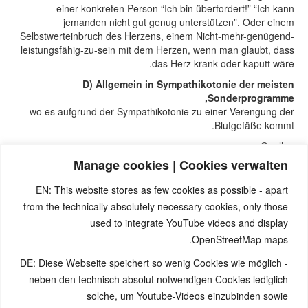
einer konkreten Person “Ich bin überfordert!” “Ich kann
jemanden nicht gut genug unterstützen”. Oder einem
Selbstwerteinbruch des Herzens, einem Nicht-mehr-genügend-
leistungsfähig-zu-sein mit dem Herzen, wenn man glaubt, dass
das Herz krank oder kaputt wäre.
D) Allgemein in Sympathikotonie der meisten
Sonderprogramme,
wo es aufgrund der Sympathikotonie zu einer Verengung der
Blutgefäße kommt.
Quellen:
Manage cookies | Cookies verwalten
Seminare von Nicolas Barro, nicolasbarro.de
Naturnah-Seminar mit Nicolas Barro und Marco Pfister.
EN: This website stores as few cookies as possible - apart
Internetseite www.5bn.de.
from the technically absolutely necessary cookies, only those
David Münnich, “Das System der 5 Biologischen Naturgesetze”
Band 1
used to integrate YouTube videos and display
Claudio Trupiano, ital. Jurist und 5BN-Therapeut “Danke Doktor
OpenStreetMap maps.
Hamer”
DE: Diese Webseite speichert so wenig Cookies wie möglich -
Zur Einführung: Simona Cella, Marco Pfister, „Krankheit ist
etwas anderes“, Einführungsbüchlein zu den fünf biologischen
neben den technisch absolut notwendigen Cookies lediglich
Naturgesetze des ital. Studienverbandes A.L.B.A. (heute: Ass.
solche, um Youtube-Videos einzubinden sowie
Saluta Aktiva Onlus)