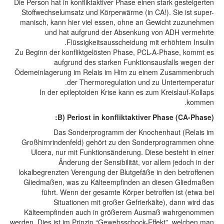
Die Person hat in konfliktaktiver Phase einen stark gesteigerten
Stoffwechselumsatz und Körperwärme (in CA!). Sie ist super-
manisch, kann hier viel essen, ohne an Gewicht zuzunehmen
und hat aufgrund der Absenkung von ADH vermehrte
Flüssigkeitsausscheidung mit erhöhtem Insulin.
Zu Beginn der konfliktgelösten Phase, PCL-A-Phase, kommt es
aufgrund des starken Funktionsausfalls wegen der
Ödemeinlagerung im Relais im Hirn zu einem Zusammenbruch
der Thermoregulation und zu Untertemperatur.
In der epileptoiden Krise kann es zum Kreislauf-Kollaps
kommen.
B) Periost in konfliktaktiver Phase (CA-Phase):
Das Sonderprogramm der Knochenhaut (Relais im
Großhirnrindenfeld) gehört zu den Sonderprogrammen ohne
Ulcera, nur mit Funktionsänderung. Diese besteht in einer
Änderung der Sensibilität, vor allem jedoch in der
lokalbegrenzten Verengung der Blutgefäße in den betroffenen
Gliedmaßen, was zu Kälteempfinden an diesen Gliedmaßen
führt. Wenn der gesamte Körper betroffen ist (etwa bei
Situationen mit großer Gefrierkälte), dann wird das
Kälteempfinden auch in größerem Ausmaß wahrgenommen
werden. Dies ist im Prinzip “Gewebsschock-Effekt”, welchen man