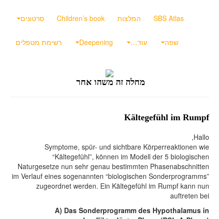
SBS Atlas
המלצות
Children’s book
סרטונים
שפה
עוד…
Deepening
רשימת מטפלים
מחלה זה משהו אחר
Kältegefühl im Rumpf
Hallo,
Symptome, spür- und sichtbare Körperreaktionen wie
“Kältegefühl”, können im Modell der 5 biologischen
Naturgesetze nun sehr genau bestimmten Phasenabschnitten
im Verlauf eines sogenannten “biologischen Sonderprogramms”
zugeordnet werden.
Ein Kältegefühl im Rumpf kann nun
auftreten bei
A) Das Sonderprogramm des Hypothalamus in