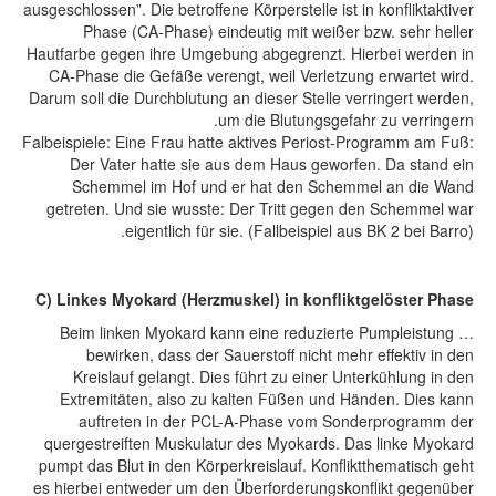
ausgeschlossen”. Die betroffene Körperstelle ist in konfliktaktiver
Phase (CA-Phase) eindeutig mit weißer bzw. sehr heller
Hautfarbe gegen ihre Umgebung abgegrenzt. Hierbei werden in
CA-Phase die Gefäße verengt, weil Verletzung erwartet wird.
Darum soll die Durchblutung an dieser Stelle verringert werden,
um die Blutungsgefahr zu verringern.
Falbeispiele: Eine Frau hatte aktives Periost-Programm am Fuß:
Der Vater hatte sie aus dem Haus geworfen. Da stand ein
Schemmel im Hof und er hat den Schemmel an die Wand
getreten. Und sie wusste: Der Tritt gegen den Schemmel war
eigentlich für sie. (Fallbeispiel aus BK 2 bei Barro).
C) Linkes Myokard (Herzmuskel) in konfliktgelöster Phase
… Beim linken Myokard kann eine reduzierte Pumpleistung
bewirken, dass der Sauerstoff nicht mehr effektiv in den
Kreislauf gelangt. Dies führt zu einer Unterkühlung in den
Extremitäten, also zu kalten Füßen und Händen. Dies kann
auftreten in der PCL-A-Phase vom Sonderprogramm der
quergestreiften Muskulatur des Myokards. Das linke Myokard
pumpt das Blut in den Körperkreislauf. Konfliktthematisch geht
es hierbei entweder um den Überforderungskonflikt gegenüber