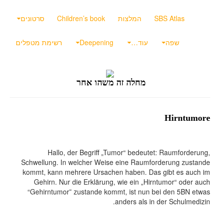
SBS Atlas
המלצות
Children’s book
סרטונים
שפה
עוד…
Deepening
רשימת מטפלים
מחלה זה משהו אחר
Hirntumore
Hallo, der Begriff „Tumor“ bedeutet: Raumforderung,
Schwellung. In welcher Weise eine Raumforderung zustande
kommt, kann mehrere Ursachen haben. Das gibt es auch im
Gehirn. Nur die Erklärung, wie ein „Hirntumor“ oder auch
“Gehirntumor” zustande kommt, ist nun bei den 5BN etwas
anders als in der Schulmedizin.