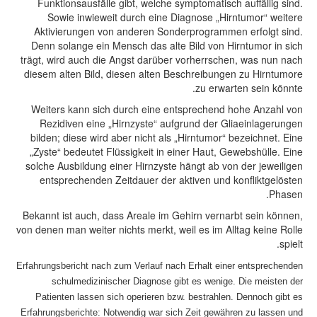
Funktionsausfälle gibt, welche symptomatisch auffällig sind.
Sowie inwieweit durch eine Diagnose „Hirntumor“ weitere
Aktivierungen von anderen Sonderprogrammen erfolgt sind.
Denn solange ein Mensch das alte Bild von Hirntumor in sich
trägt, wird auch die Angst darüber vorherrschen, was nun nach
diesem alten Bild, diesen alten Beschreibungen zu Hirntumore
zu erwarten sein könnte.
Weiters kann sich durch eine entsprechend hohe Anzahl von
Rezidiven eine „Hirnzyste“ aufgrund der Gliaeinlagerungen
bilden; diese wird aber nicht als „Hirntumor“ bezeichnet. Eine
„Zyste“ bedeutet Flüssigkeit in einer Haut, Gewebshülle. Eine
solche Ausbildung einer Hirnzyste hängt ab von der jeweiligen
entsprechenden Zeitdauer der aktiven und konfliktgelösten
Phasen.
Bekannt ist auch, dass Areale im Gehirn vernarbt sein können,
von denen man weiter nichts merkt, weil es im Alltag keine Rolle
spielt.
Erfahrungsbericht nach zum Verlauf nach Erhalt einer entsprechenden
schulmedizinischer Diagnose gibt es wenige. Die meisten der
Patienten lassen sich operieren bzw. bestrahlen. Dennoch gibt es
Erfahrungsberichte: Notwendig war sich Zeit gewähren zu lassen und