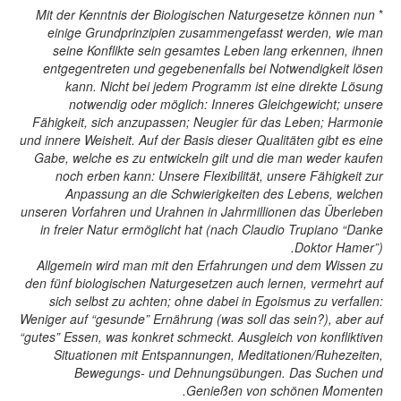
Mit der Kenntnis der Biologischen Naturgesetze können nun
*
einige Grundprinzipien zusammengefasst werden, wie man
seine Konﬂikte sein gesamtes Leben lang erkennen, ihnen
entgegentreten und gegebenenfalls bei Notwendigkeit lösen
kann. Nicht bei jedem Programm ist eine direkte Lösung
notwendig oder möglich: Inneres Gleichgewicht; unsere
Fähigkeit, sich anzupassen; Neugier für das Leben; Harmonie
und innere Weisheit. Auf der Basis dieser Qualitäten gibt es eine
Gabe, welche es zu entwickeln gilt und die man weder kaufen
noch erben kann: Unsere Flexibilität, unsere Fähigkeit zur
Anpassung an die Schwierigkeiten des Lebens, welchen
unseren Vorfahren und Urahnen in Jahrmillionen das Überleben
in freier Natur ermöglicht hat (nach Claudio Trupiano “Danke
Doktor Hamer”).
Allgemein wird man mit den Erfahrungen und dem Wissen zu
den fünf biologischen Naturgesetzen auch lernen, vermehrt auf
sich selbst zu achten; ohne dabei in Egoismus zu verfallen:
Weniger auf “gesunde” Ernährung (was soll das sein?), aber auf
“gutes” Essen, was konkret schmeckt. Ausgleich von konfliktiven
Situationen mit Entspannungen, Meditationen/Ruhezeiten,
Bewegungs- und Dehnungsübungen. Das Suchen und
Genießen von schönen Momenten.