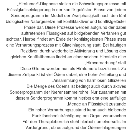
„Hirntumor“-Diagnose stellen die Schwellungsprozesse mit
Flüssigkeitseinlagerung in der konfliktgelösten Phase von jedem
Sonderprogramm im Modell der Zweiphasigkeit nach den fünf
biologischen Naturgesetze mit konfliktaktiver und konfliktgelöster
Phase dar. Diese Prozesse werden aufgrund der dabei
auftretenden Flüssigkeit auf bildgebenden Verfahren gut
sichtbar. Hierbei findet am Ende der konfliktgelösten Phase stets
eine Vernarbungsprozess mit Gliaeinlagerung statt. Bei häufigen
Rezidiven durch wiederholte Aktivierung und Lösung des
gleichen Konfliktthemas findet an einer solchen Hirnstelle eine
„Hirnvernarbung“ statt.
Diese Gliome werden nun als Hirntumore bezeichnet. Zu
diesem Zeitpunkt ist viel Ödem dabei, eine hohe Zellteilung und
Ansammlung von harmlosen Gliazellen.
Die Menge des Ödems ist bedingt auch durch aktives
Sonderprogramm der Nierensammelrohre: Nur zusammen mit
diesem Sonderprogramm kommt hierbei erst eine auffällige
Menge an Flüssigkeit zustande.
Ein hoher Vernarbungszustand kann auch bleibende
Funktionsbeeinträchtigung am Organ verursachen.
Für den Therapiebereich steht hierbei nun einerseits im
Vordergrund, ob es aufgrund der Ödemeinlagerungen