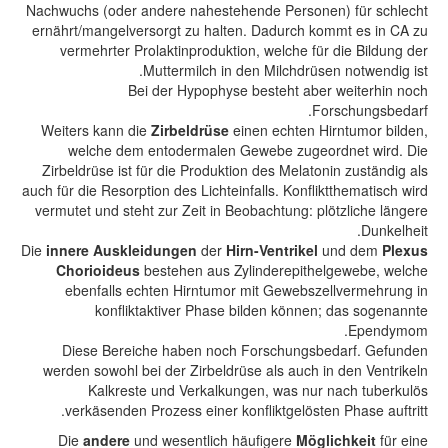
Nachwuchs (oder andere nahestehende Personen) für schlecht
ernährt/mangelversorgt zu halten. Dadurch kommt es in CA zu
vermehrter Prolaktinproduktion, welche für die Bildung der
Muttermilch in den Milchdrüsen notwendig ist.
Bei der Hypophyse besteht aber weiterhin noch
Forschungsbedarf.
Weiters kann die
Zirbeldrüse
einen echten Hirntumor bilden,
welche dem entodermalen Gewebe zugeordnet wird. Die
Zirbeldrüse ist für die Produktion des Melatonin zuständig als
auch für die Resorption des Lichteinfalls. Konfliktthematisch wird
vermutet und steht zur Zeit in Beobachtung: plötzliche längere
Dunkelheit.
Die
innere Auskleidungen
der
Hirn-Ventrikel
und dem
Plexus
Chorioideus
bestehen aus Zylinderepithelgewebe, welche
ebenfalls echten Hirntumor mit Gewebszellvermehrung in
konfliktaktiver Phase bilden können; das sogenannte
Ependymom.
Diese Bereiche haben noch Forschungsbedarf. Gefunden
werden sowohl bei der Zirbeldrüse als auch in den Ventrikeln
Kalkreste und Verkalkungen, was nur nach tuberkulös
verkäsenden Prozess einer konfliktgelösten Phase auftritt.
Die
andere
und wesentlich häufigere
Möglichkeit
für eine