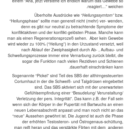
einem “Aha, jetzt verstehe ich endlich warum das Gewebe so
reagiert…” weichen.
Überholte Ausdrücke wie
“Heilungssymtom”
bzw.
“Heilungsphase” sollte man generell nicht (mehr) ver- wenden,
denn es gibt nur neutral zu betrachtende Symptome der
konfliktaktiven und der konflikt-gelösten Phase. Manche kann
man als einen Regenerationsprozeß sehen. Aber kein Gewebe
wird wieder zu 100% (“Heilung”) in den Urzustand versetzt, weil
nach Ablauf der Zweiphasigkeit durch Ab- , Aufbau- und
Schwellungsprozesse immer eine Vernarbung zurück bleibt, die
sogar die Funktion nach vielen Rezidiven und Schienen
dauerhaft einschränken kann.
Sogenannte “Pickel” sind Teil des SBS der althirngesteuerten
Coriumhaut in der die Schweiß- und Talgdrüsen eingebettet
sind. Das SBS aktiviert sich mit der unerwarteten
Gefühlsempfindung einer “Besudelung/ Verunstaltung/
Verletzung der pers. Integrität”. Das kann z.B. der Fall sein
wenn sich der Körper in der Pupertät mit Bartwuchs an einen
neuen Lebensabschnitt anpasst und man noch nicht an das
“neue” Aussehen gewöhnt ist. Die Jugend ist auch die Phase
der erhöhten Testosteron- und Östrogenaus-schüttung,
man reift heran und das verstärkte Flirten mit dem anderen