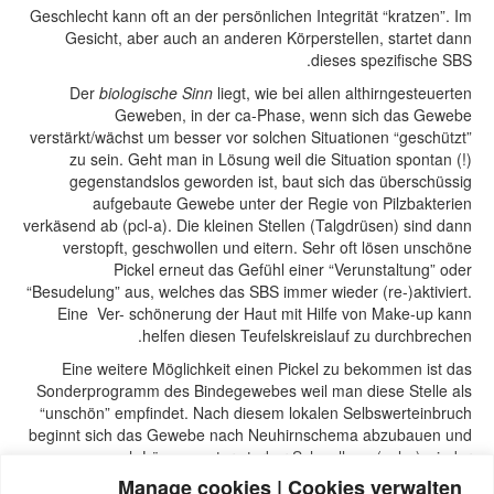
Geschlecht kann oft an der persönlichen Integrität “kratzen”. Im
Gesicht, aber auch an anderen Körperstellen, startet dann
dieses spezifische SBS.
Der
biologische Sinn
liegt, wie bei allen althirngesteuerten
Geweben, in der ca-Phase, wenn sich das Gewebe
verstärkt/wächst um besser vor solchen Situationen “geschützt”
zu sein. Geht man in Lösung weil die Situation spontan (!)
gegenstandslos geworden ist, baut sich das überschüssig
aufgebaute Gewebe unter der Regie von Pilzbakterien
verkäsend ab (pcl-a). Die kleinen Stellen (Talgdrüsen) sind dann
verstopft, geschwollen und eitern. Sehr oft lösen unschöne
Pickel erneut das Gefühl einer “Verunstaltung” oder
“Besudelung” aus, welches das SBS immer wieder (re-)aktiviert.
Eine Ver- schönerung der Haut mit Hilfe von Make-up kann
helfen diesen Teufelskreislauf zu durchbrechen.
Eine weitere Möglichkeit einen Pickel zu bekommen ist das
Sonderprogramm des Bindegewebes weil man diese Stelle als
“unschön” empfindet. Nach diesem lokalen Selbswerteinbruch
beginnt sich das Gewebe nach Neuhirnschema abzubauen und
nach Lösung unter starker Schwellung (pcl-a) wieder
aufzufüllen. Das führt vorübergehen unter Rötung zur Dehnung
Manage cookies | Cookies verwalten