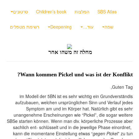
SBS Atlas
המלצות
Children’s book
סרטונים
שפה
עוד…
Deepening
רשימת מטפלים
מחלה זה משהו אחר
Wann kommen Pickel und was ist der Konflikt?
Guten Tag,
im Modell der 5BN ist es sehr wichtig ein Grundverständis
aufzubauen, welchen ursprünglichen Sinn und Verlauf jedes
Symptom am und im Körper hat. Natürlich gibt es sehr
unangenehme Erscheinungen wie “Pickel”, die sogar weitere
SBSe starten können. Wenn man div. körperliche Prozesse aber
sachlich ent- schlüsselt und in die jeweilige Phase einordnet,
kann die momentane Einstellung etwas “
gegen Pickel
” zu tun