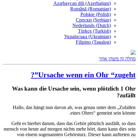
Azərbaycan dili (Azerbaijani)
Română (Romanian)
Polskie (Polish)
Српски (Serbian)
Nederlands (Dutch)
Türkçe (Turkish)
Українська (Ukrainian)
Filipino (Tagalog)
מחלה זה משהו אחר
Ursache wenn ein Ohr “zugeht”?
Was kann die Ursache sein, wenn plötzlich 1 Ohr
zufällt?
Hallo, das hängt nun davon ab, was genau unter dem „Zufallen
eines Ohres“ gemeint sein könnte.
Geht es hierbei darum, dass das Gehör plötzlich ausfällt, so dass
mensch von heute auf morgen nichts mehr hört, dann kann dies sein
von einem sogenannten Gehörsturz. Dieser kann auftreten zu