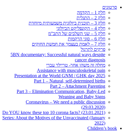
סרטונים
חלק 1 – הקדמה
חלק 2 – התגלית
חלק 3 – תוכנית ביולוגית משמעותית מיוחדת
חלק 4 – הקונפליקט הביולוגי
חלק 5 – שני השלבים של התב”מ
חלק 6 – סוגי הרקמות
חלק 7 – לאמת בעצמך את חמשת החוקים
פרקים לתרגול
5BN documentary: Successful natural ways despite
cancer diagnosis
מחלה זה משהו אחר- טריילר עברי
Assistance with musculoskeletal pain
Presentation at the World GNM / GHK day 2025
Part 1 – Natural, self-determined births
Part 2 – Attachment Parenting
Part 3 – Elimination Communication, Baby-Led
Weaning and Baby Signs
Coronavirus – We need a public discussion
(29.03.2020)
Do YOU know these top 10 corona facts? (23.01.2021)
Series: About the Motives of the Unvaccinated (January
2022)
Children’s book