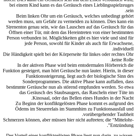
bei einem Kind kann es das Geräusch eines Lieblingsspielzeuges
sein.
Beim linken Ohr um ein Geräusch, welches unbedingt gehört
werden muss, um Gefahr zu vermeiden zu können. Dies kann ein
Sirenenton genau sein, wie das Lauschen auf das Geräusch für das
Öffnen einer Tür, mit dem das Hereintreten von einer bestimmten
Person verbunden ist. Möglichkeiten gibt es hier viele und sind für
jede Person, sowohl für Kinder als auch für Erwachsene,
individuell.
Die Händigkeit spielt bei der Körperseite für linkes oder rechtes Ohr
keine Rolle.
In der aktiven Phase wird beim entodermalen Hörbereich die
Funktion gesteigert, man hört Geräusche nun lauter. Hierin, in dieser
Funktionssteigerung, liegt auch der biologische Sinn des
Sonderprogrammes. Die aktive Phase kann auffallen, dass
bestimmte Geräusche nun als störend empfunden werden. So etwa
das Geräusch des Staubsaugers, das Rascheln einer Tüte im
Kinosaal, oder das Bellen eines Hundes in der Nacht.
Zu Beginn der konfliktgelösten Phase kommt es aufgrund des
Ödems im Steuerrelais im Stammhirn zu Funktionsausfall und
vorübergehender Taubheit.
Schmerzen können, aber müssen hier nicht auftreten; die “Mittelohr-
Entzündung”.
Der Vorteil einer konfliktgelösten Phase liegt nun darin, zu wissen,