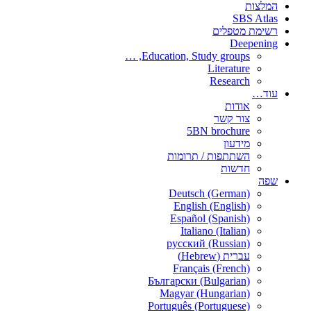
המלצות
SBS Atlas
רשימת מטפלים
Deepening
Education, Study groups, …
Literature
Research
עוד…
אודות
צור קשר
5BN brochure
מידעון
השתתפות / תרומות
חדשות
שפה
Deutsch (German)
English (English)
Español (Spanish)
Italiano (Italian)
русский (Russian)
עברית (Hebrew)
Français (French)
Български (Bulgarian)
Magyar (Hungarian)
Português (Portuguese)