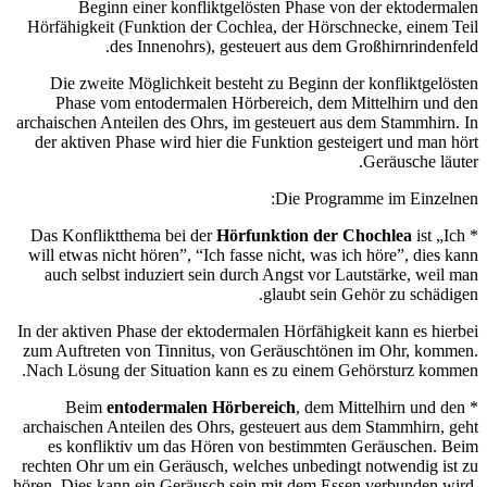
Beginn einer konfliktgelösten Phase von der ektodermalen
Hörfähigkeit (Funktion der Cochlea, der Hörschnecke, einem Teil
des Innenohrs), gesteuert aus dem Großhirnrindenfeld.
Die zweite Möglichkeit besteht zu Beginn der konfliktgelösten
Phase vom entodermalen Hörbereich, dem Mittelhirn und den
archaischen Anteilen des Ohrs, im gesteuert aus dem Stammhirn. In
der aktiven Phase wird hier die Funktion gesteigert und man hört
Geräusche läuter.
Die Programme im Einzelnen:
Hörfunktion der Chochlea
ist „Ich
* Das Konfliktthema bei der
will etwas nicht hören”, “Ich fasse nicht, was ich höre”, dies kann
auch selbst induziert sein durch Angst vor Lautstärke, weil man
glaubt sein Gehör zu schädigen.
In der aktiven Phase der ektodermalen Hörfähigkeit kann es hierbei
zum Auftreten von Tinnitus, von Geräuschtönen im Ohr, kommen.
Nach Lösung der Situation kann es zu einem Gehörsturz kommen.
entodermalen Hörbereich
, dem Mittelhirn und den
* Beim
archaischen Anteilen des Ohrs, gesteuert aus dem Stammhirn, geht
es konfliktiv um das Hören von bestimmten Geräuschen. Beim
rechten Ohr um ein Geräusch, welches unbedingt notwendig ist zu
hören. Dies kann ein Geräusch sein mit dem Essen verbunden wird,