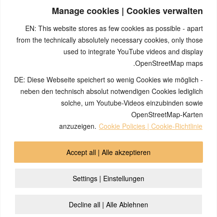
“gesund” oder “ungesund” ernährst. Ein SBS ist ein “strenges”
Manage cookies | Cookies verwalten
biol. Überlebens-programm mit konkretem Auslöser und
exaktem Verlauf und nimmt deshalb auf so etwas absolut keine
EN: This website stores as few cookies as possible - apart
Rücksicht. Es zählt nur die Funktion des Gewebes und die
from the technically absolutely necessary cookies, only those
mögliche Reaktion auf ein DHS nach gleich-bleibendem Schema
Neu- oder Althirn. Ob ein Zusammenhang mit dem Kuchen im
used to integrate YouTube videos and display
Biocafe besteht ist so nicht zu beantworten. Das Kribbeln
OpenStreetMap maps.
beginnt aber immer erst in der Lösungsphase. Entweder hat
DE: Diese Webseite speichert so wenig Cookies wie möglich -
man die Situation real gelöst oder sie wurde einfach spontan
gegenstandslos (“egal”). Nicht zu vergessen sind die
neben den technisch absolut notwendigen Cookies lediglich
sogenannten Schienen (spezielle Begleitumstände), die ein SBS
solche, um Youtube-Videos einzubinden sowie
immer wieder unbewusst reaktivieren können.
OpenStreetMap-Karten
anzuzeigen.
Cookie Policies | Cookie-Richtlinie
© 2026 by Ingmar Marquardt
Accept all | Alle akzeptieren
צור קשר
מדיניות פרטיות
הפקה
Overview Hebrew
Settings | Einstellungen
Cookie Policy (EU)
Decline all | Alle Ablehnen