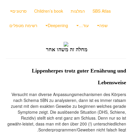
SBS Atlas
המלצות
Children’s book
סרטונים
שפה
עוד…
Deepening
רשימת מטפלים
מחלה זה משהו אחר
Lippenherpes trotz guter Ernährung und
Lebensweise
Versucht man diverse Anpassungsmechanismen des Körpers
nach Schema 5BN zu analysieren, dann ist es immer ratsam
zuerst mit dem exakten Gewebe zu beginnen welches gerade
Symptome zeigt. Die auslösende Situation (DHS, Schiene,
Rezidiv) stellt sich erst ganz am Schluss. Denn nur so ist
gewähr-leistet, dass man mit den über 200 (!) unterschiedlichen
Sonderprogrammen/Geweben nicht falsch liegt.