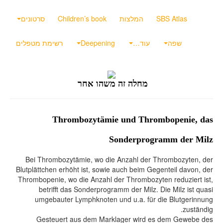
SBS Atlas
המלצות
Children’s book
סרטונים
שפה
עוד…
Deepening
רשימת מטפלים
מחלה זה משהו אחר
Thrombozytämie und Thrombopenie, das
Sonderprogramm der Milz
Bei Thrombozytämie, wo die Anzahl der Thrombozyten, der
Blutplättchen erhöht ist, sowie auch beim Gegenteil davon, der
Thrombopenie, wo die Anzahl der Thrombozyten reduziert ist,
betrifft das Sonderprogramm der Milz. Die Milz ist quasi
umgebauter Lymphknoten und u.a. für die Blutgerinnung
zuständig.
Gesteuert aus dem Marklager wird es dem Gewebe des