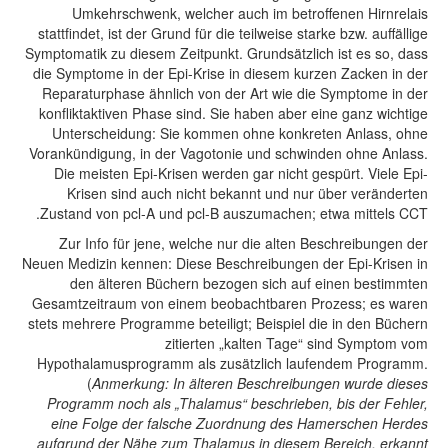
Umkehrschwenk, welcher auch im betroffenen Hirnrelais
stattfindet, ist der Grund für die teilweise starke bzw. auffällige
Symptomatik zu diesem Zeitpunkt. Grundsätzlich ist es so, dass
die Symptome in der Epi-Krise in diesem kurzen Zacken in der
Reparaturphase ähnlich von der Art wie die Symptome in der
konfliktaktiven Phase sind. Sie haben aber eine ganz wichtige
Unterscheidung: Sie kommen ohne konkreten Anlass, ohne
Vorankündigung, in der Vagotonie und schwinden ohne Anlass.
Die meisten Epi-Krisen werden gar nicht gespürt. Viele Epi-
Krisen sind auch nicht bekannt und nur über veränderten
Zustand von pcl-A und pcl-B auszumachen; etwa mittels CCT.
Zur Info für jene, welche nur die alten Beschreibungen der
Neuen Medizin kennen: Diese Beschreibungen der Epi-Krisen in
den älteren Büchern bezogen sich auf einen bestimmten
Gesamtzeitraum von einem beobachtbaren Prozess; es waren
stets mehrere Programme beteiligt; Beispiel die in den Büchern
zitierten „kalten Tage“ sind Symptom vom
Hypothalamusprogramm als zusätzlich laufendem Programm.
(
Anmerkung: In älteren Beschreibungen wurde dieses
Programm noch als „Thalamus“ beschrieben, bis der Fehler,
eine Folge der falsche Zuordnung des Hamerschen Herdes
aufgrund der Nähe zum Thalamus in diesem Bereich, erkannt