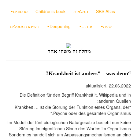
SBS Atlas
המלצות
Children’s book
סרטונים
שפה
עוד…
Deepening
רשימת מטפלים
מחלה זה משהו אחר
“Krankheit ist anders” – was denn?
aktualisiert: 22.06.2022
Die Definition für den Begriff Krankheit lt. Wikipedia und in
anderen Quellen:
“Krankheit … ist die Störung der Funktion eines Organs, der
Psyche oder des gesamten Organismus.”
Im Modell der fünf biologischen Naturgesetze besteht nun keine
Störung im eigentlichen Sinne des Wortes im Organismus.
Sondern es handelt sich um Anpassungsmechanismen an eine