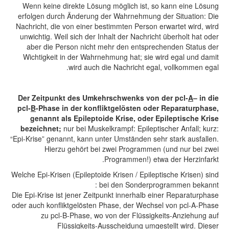
Wenn keine direkte Lösung möglich ist, so kann eine Lösung
erfolgen durch Änderung der Wahrnehmung der Situation: Die
Nachricht, die von einer bestimmten Person erwartet wird, wird
unwichtig. Weil sich der Inhalt der Nachricht überholt hat oder
aber die Person nicht mehr den entsprechenden Status der
Wichtigkeit in der Wahrnehmung hat; sie wird egal und damit
wird auch die Nachricht egal, vollkommen egal.
Der Zeitpunkt des Umkehrschwenks von der pcl-
A
– in die
pcl-
B
-Phase in der konfliktgelösten oder Reparaturphase,
genannt als Epileptoide Krise, oder Epileptische Krise
bezeichnet;
nur bei Muskelkrampf: Epileptischer Anfall; kurz:
“Epi-Krise” genannt, kann unter Umständen sehr stark ausfallen.
Hierzu gehört bei zwei Programmen (und nur bei zwei
Programmen!) etwa der Herzinfarkt.
Welche Epi-Krisen (Epileptoide Krisen / Epileptische Krisen) sind
bei den Sonderprogrammen bekannt :
Die Epi-Krise ist jener Zeitpunkt innerhalb einer Reparaturphase
oder auch konfliktgelösten Phase, der Wechsel von pcl-A-Phase
zu pcl-B-Phase, wo von der Flüssigkeits-Anziehung auf
Flüssigkeits-Ausscheidung umgestellt wird. Dieser