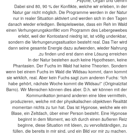
Psyche, Organ und Gehirn.
Dabei sind 80, 90 % der Konflikte, welche wir erleben, in der
Natur gar nicht möglich. Die Programme werden in der Natur
nur in realer Situation aktiviert und werden sich in den Tagen
danach wieder erledigen. Beispielsweise, dass ein Reh im Wald
einen Verhungerungskonflikt vom Programm des Lebergewebes
erlebt, weil der Kontostand niedrig ist, ist völlig undenkbar,
sondern die Verhungerungssituation besteht real. Das Tier wird
dann seine gesamte Energie dazu aufwenden, wieder Nahrung
zu finden und erst dann eine Lösung erreichen.
In der Natur bestehen auch keine Hypothesen, keine
Phantasien. Der Fuchs im Wald hat keine Theorien. Sondern
wenn bei einem Fuchs im Wald die Wildsau kommt, dann kommt
sie wirklich, real. Aber kein Fuchs sagt zum anderen Fuchs: “Ich
habe gehört, nächste Woche kommt die Wildsau!” (Originalzitat
Barro). Wir Menschen können dies aber. D.h. wir können mit der
Kommunikation jemand anderen eine Idee vermitteln,
produzieren, welche mit der physikalischen objektiven Realität
momentan nichts zu tun hat. Das ist Hypnose, welche wie ein
Blase, ein Zeltdach, über einer Person besteht. Eine Hypnose
beginnt in dem Moment, wo ich durch einen äußeren Reiz
beginne, diese Situation mit Ideen, zu vervollständigen, zu
füllen, die bereits in mir sind, und ein Bild vor mir zu machen.