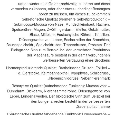
um entweder eine Gefahr rechtzeitig zu hören und diese
vermeiden zu können, oder aber etwas unbedingt Benötigtes
hören zu müssen, um dieses zu bekommen.
– Sekretorische Qualität (vermehre Sekretproduktion):
Submucosa/Mucosa von Nase. Mundschleimhaut, Rachen,
Speiseröhre, Magen, Zwölﬃngerdarm, Eileiter, Gebärmutter,
Blase, Mittelohr, Eustachysche Röhren, Tonsillen.
Drüsengewebe von: Leber, Becherzellen der Bronchien,
Bauchspeicheldr., Speicheldrüsen, Tränendrüsen, Prostata. Der
Biologische Sinn zum Beispiel bei der vermehrten Produktion
der Magensäure besteht in der damit verbundenen
verbesserten Verdauung eines Brockens.
– Hormonproduzierende Qualität: Bartholinsche Drüsen, Follikel
d. Eierstöcke, Keimbahnepithel Hypophyse, Schilddrüse,
Nebenschilddrüse, Nebennierenmark.
– Resorptive Qualität (aufnehmende Funktion): Mucosa von:
Dünndarm, Dickdarm, Nierensammelrohre. Drüsengewebe von
Leber, Lungenalveolen. Der biologische Sinn zum Beispiel bei
den Lungenalveolen besteht in der verbesserten
Sauerstoffaufnahme.
– Exkretorische Qualität (abgebende Funktion): Drüsengewebe