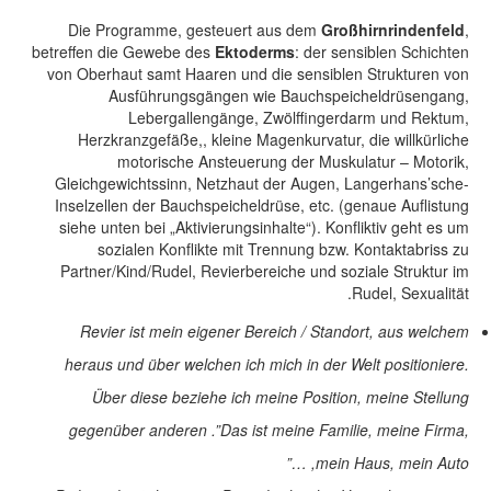
Die Programme, gesteuert aus dem
Großhirnrindenfeld
,
betreffen die Gewebe des
Ektoderms
: der sensiblen Schichten
von Oberhaut samt Haaren und die sensiblen Strukturen von
Ausführungsgängen wie Bauchspeicheldrüsengang,
Lebergallengänge, Zwölffingerdarm und Rektum,
Herzkranzgefäße,, kleine Magenkurvatur, die willkürliche
motorische Ansteuerung der Muskulatur – Motorik,
Gleichgewichtssinn, Netzhaut der Augen, Langerhans’sche-
Inselzellen der Bauchspeicheldrüse, etc. (genaue Auflistung
siehe unten bei „Aktivierungsinhalte“). Konfliktiv geht es um
sozialen Konflikte mit Trennung bzw. Kontaktabriss zu
Partner/Kind/Rudel, Revierbereiche und soziale Struktur im
Rudel, Sexualität.
Revier ist mein eigener Bereich / Standort, aus welchem
heraus und über welchen ich mich in der Welt positioniere.
Über diese beziehe ich meine Position, meine Stellung
gegenüber anderen .”Das ist meine Familie, meine Firma,
mein Haus, mein Auto, …”