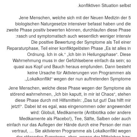
konfliktiven Situation selbst.
Jene Menschen, welche sich mit der Neuen Medizin der 5
biologischen Naturgesetze intensiver befasst haben und die
zweite Phase positiv bewerten können, durchlaufen diese Phase
rasch und symptomatisch auch wesentlich weniger intensiv:
Die positive Bewertung der Symptome als Teil einer
Reparaturphase, Teil einer konfliktgelösten Phase „Es ist alles in
Ordnung. Ich in ok.“ „Ich bin in Heilungsphase“. Diese
Wahrnehmung muss in der Gefühlsebene einfach da sein; so
quasi aus Kopf und Bauch heraus empfunden. Dann besteht
keine Ursache für Aktivierungen von Programmen als
„Lokalkonflikt“ wegen der nun auftretenden Symptome.
Jene Menschen, welche diese Phase wegen der Symptome als
störend wahrnehmen, „Ich bin kaputt, in mir ist Chaos“, stehen
diese Phase durch mit Hilfsmitteln: „Das tut gut! Das hilft mir
jetzt!“. Dabei ist es egal, was eingenommen oder angewendet
wird: Globuli, Medikamente (Antibiotika oder andere
Medikamente als Placebo!), Tee, Säfte, Salben oder auch
einfach nur das Auflegen der Hände durch eine Person der man
vertraut, … Sie aktivieren Programme als Lokalkonflikt wegen
der störenden Symptome, aber „wegen der Mittelchen bzw.