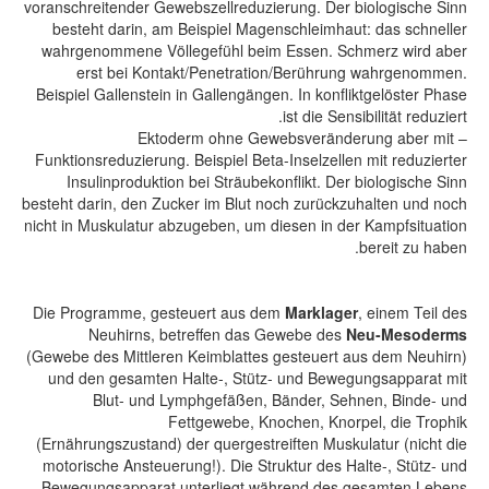
voranschreitender Gewebszellreduzierung. Der biologische Sinn
besteht darin, am Beispiel Magenschleimhaut: das schneller
wahrgenommene Völlegefühl beim Essen. Schmerz wird aber
erst bei Kontakt/Penetration/Berührung wahrgenommen.
Beispiel Gallenstein in Gallengängen. In konfliktgelöster Phase
ist die Sensibilität reduziert.
– Ektoderm ohne Gewebsveränderung aber mit
Funktionsreduzierung. Beispiel Beta-Inselzellen mit reduzierter
Insulinproduktion bei Sträubekonflikt. Der biologische Sinn
besteht darin, den Zucker im Blut noch zurückzuhalten und noch
nicht in Muskulatur abzugeben, um diesen in der Kampfsituation
bereit zu haben.
Die Programme, gesteuert aus dem
Marklager
, einem Teil des
Neuhirns, betreffen das Gewebe des
Neu-Mesoderms
(Gewebe des Mittleren Keimblattes gesteuert aus dem Neuhirn)
und den gesamten Halte-, Stütz- und Bewegungsapparat mit
Blut- und Lymphgefäßen, Bänder, Sehnen, Binde- und
Fettgewebe, Knochen, Knorpel, die Trophik
(Ernährungszustand) der quergestreiften Muskulatur (nicht die
motorische Ansteuerung!). Die Struktur des Halte-, Stütz- und
Bewegungsapparat unterliegt während des gesamten Lebens