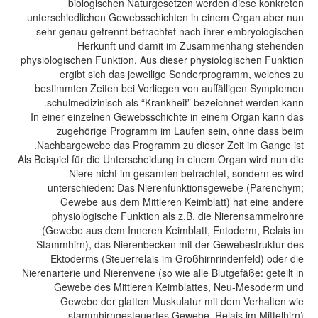
biologischen Naturgesetzen werden diese konkreten
unterschiedlichen Gewebsschichten in einem Organ aber nun
sehr genau getrennt betrachtet nach ihrer embryologischen
Herkunft und damit im Zusammenhang stehenden
physiologischen Funktion. Aus dieser physiologischen Funktion
ergibt sich das jeweilige Sonderprogramm, welches zu
bestimmten Zeiten bei Vorliegen von auffälligen Symptomen
schulmedizinisch als “Krankheit” bezeichnet werden kann.
In einer einzelnen Gewebsschichte in einem Organ kann das
zugehörige Programm im Laufen sein, ohne dass beim
Nachbargewebe das Programm zu dieser Zeit im Gange ist.
Als Beispiel für die Unterscheidung in einem Organ wird nun die
Niere nicht im gesamten betrachtet, sondern es wird
unterschieden: Das Nierenfunktionsgewebe (Parenchym;
Gewebe aus dem Mittleren Keimblatt) hat eine andere
physiologische Funktion als z.B. die Nierensammelrohre
(Gewebe aus dem Inneren Keimblatt, Entoderm, Relais im
Stammhirn), das Nierenbecken mit der Gewebestruktur des
Ektoderms (Steuerrelais im Großhirnrindenfeld) oder die
Nierenarterie und Nierenvene (so wie alle Blutgefäße: geteilt in
Gewebe des Mittleren Keimblattes, Neu-Mesoderm und
Gewebe der glatten Muskulatur mit dem Verhalten wie
stammhirngesteuertes Gewebe, Relais im Mittelhirn).