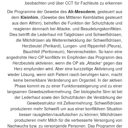
beobachten und über CCT für Fachleute zu erkennen.
Die Programme der Gewebe des
Alt-Mesoderm
, gesteuert aus
dem
Kleinhirn
, (Gewebe des Mittleren Keimblattes gesteuert
aus dem Althirn), betreffen die Funktion der Schutzhäute und
reagieren demnach bei Attacke- und Besudelungskonflikten.
Dies betrifft die Lederhaut mit Talgdrüsen und Schweißdrüsen,
die Milchdrüsen als Weiterentwicklung der Schweißdrüsen,
Herzbeutel (Perikard), Lungen- und Rippenfell (Pleura),
Bauchfell (Peritoneum), Nervenscheiden. So kann eine
angedrohte Herz-OP konfliktiv im Empfinden das Programm des
Herzbeutels aktivieren, wenn die OP als „Attacke“ gegen das
Herz empfunden wird. Aber eine kurzzeitige Aktivierung und
wieder Lösung, wenn sich Patient rasch beruhigen kann, macht
keine bemerkbare Veränderung am Organteil. In der aktiven
Phase kommt es zu einer Funktionssteigerung und zu einer
langsamen Gewebszellvermehrung. Der biologische Sinn ist bei
der Lederhaut sowie den Schutzhäuten die Verstärkung der
Gewebestruktur mit Zellvermehrung; Schweißdrüsen
produzieren mehr Schweiß um aus einer konfliktiven Situation
besser rausgleiten/rausflutschen zu können; Milchdrüsen
produzieren mehr Milch für die verbesserte Versorgung von
Nachwuchs bzw. zu versorgende Personen. Das Programm der