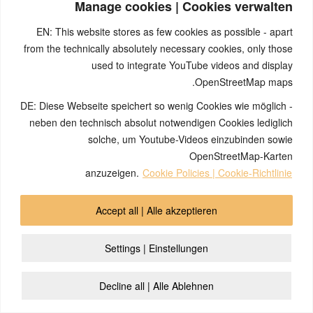
Manage cookies | Cookies verwalten
Absence bei einem der Programme gesteuert aus dem
sensorischen Rindenfeld.
EN: This website stores as few cookies as possible - apart
Erbrechen beim Programm der ektodermalen
Magenschleimhaut,
from the technically absolutely necessary cookies, only those
Durchfall beim Programm der ektodermalen Schichte des
used to integrate YouTube videos and display
Rektums.
OpenStreetMap maps.
Herzinfarkt der Herzkranzgefäße.
DE: Diese Webseite speichert so wenig Cookies wie möglich -
Marklager
: Zeitdauer bis zu ein paar Minuten.
neben den technisch absolut notwendigen Cookies lediglich
Fast keine spürbaren Symptome in der Epi der meisten der
Programme; Wechsel von pcl-A zu pcl-B ist anhand veränderter
solche, um Youtube-Videos einzubinden sowie
Symptomatiken zu beobachten (z.B. CCT): Gefäßaufplatzung
OpenStreetMap-Karten
möglich beim Programm der Blutgefäße (Aorta; Blutgefäße in
anzuzeigen.
Cookie Policies | Cookie-Richtlinie
den Augen; „Hirnblutung“).
Krampf – quergestreifte Muskulatur (u.a. „Herzinfarkt“ Myokard).
Accept all | Alle akzeptieren
Kleinhirn
: Zeitdauer bis zu einer halben Stunde als inneres
Zittern.
Settings | Einstellungen
Stammhirn
: bis zu max. vier Stunden.
Darmkolliken vom Programm der glatten Darmmuskulatur
(Schmerz aber aufgrund der Beeinträchtigung der umliegenden
Decline all | Alle Ablehnen
Neumesoderm-Strukturen außerhalb des Darms) .
Vorhofflimmern beim Programm der Herzvorhöfe.