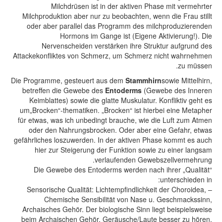
Milchdrüsen ist in der aktiven Phase mit vermehrter
Milchproduktion aber nur zu beobachten, wenn die Frau stillt
oder aber parallel das Programm des milchproduzierenden
Hormons im Gange ist (Eigene Aktivierung!). Die
Nervenscheiden verstärken ihre Struktur aufgrund des
Attackekonfliktes von Schmerz, um Schmerz nicht wahrnehmen
zu müssen.
Die Programme, gesteuert aus dem
Stammhirn
sowie Mittelhirn,
betreffen die Gewebe des
Entoderms
(Gewebe des Inneren
Keimblattes) sowie die glatte Muskulatur. Konfliktiv geht es
um„Brocken“-thematiken. „Brocken“ ist hierbei eine Metapher
für etwas, was ich unbedingt brauche, wie die Luft zum Atmen
oder den Nahrungsbrocken. Oder aber eine Gefahr, etwas
gefährliches loszuwerden. In der aktiven Phase kommt es auch
hier zur Steigerung der Funktion sowie zu einer langsam
verlaufenden Gewebszellvermehrung.
Die Gewebe des Entoderms werden nach ihrer „Qualität“
unterschieden in:
– Sensorische Qualität: Lichtempﬁndlichkeit der Choroidea,
Chemische Sensibilität von Nase u. Geschmackssinn,
Archaisches Gehör. Der biologische Sinn liegt beispielsweise
beim Archaischen Gehör, Geräusche/Laute besser zu hören,