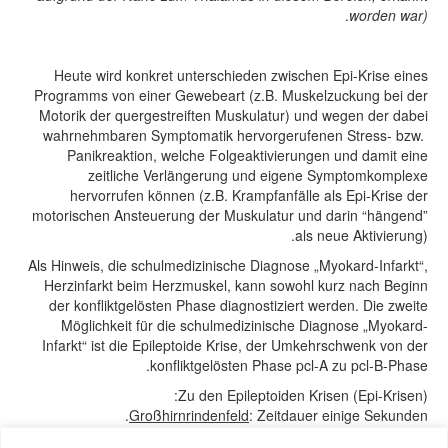
.
worden war)
Heute wird konkret unterschieden zwischen Epi-Krise eines
Programms von einer Gewebeart (z.B. Muskelzuckung bei der
Motorik der quergestreiften Muskulatur) und wegen der dabei
wahrnehmbaren Symptomatik hervorgerufenen Stress- bzw.
Panikreaktion, welche Folgeaktivierungen und damit eine
zeitliche Verlängerung und eigene Symptomkomplexe
hervorrufen können (z.B. Krampfanfälle als Epi-Krise der
motorischen Ansteuerung der Muskulatur und darin “hängend”
als neue Aktivierung).
Als Hinweis, die schulmedizinische Diagnose „Myokard-Infarkt“,
Herzinfarkt beim Herzmuskel, kann sowohl kurz nach Beginn
der konfliktgelösten Phase diagnostiziert werden. Die zweite
Möglichkeit für die schulmedizinische Diagnose „Myokard-
Infarkt“ ist die Epileptoide Krise, der Umkehrschwenk von der
konfliktgelösten Phase pcl-A zu pcl-B-Phase.
Zu den Epileptoiden Krisen (Epi-Krisen):
Großhirnrindenfeld
: Zeitdauer einige Sekunden.
Z.B. Muskelzuckung der Motorik der quergestreiften Muskulatur.