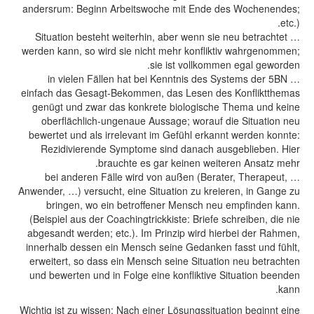
andersrum: Beginn Arbeitswoche mit Ende des Wochenendes;
etc.).
… Situation besteht weiterhin, aber wenn sie neu betrachtet
werden kann, so wird sie nicht mehr konfliktiv wahrgenommen;
sie ist vollkommen egal geworden.
… in vielen Fällen hat bei Kenntnis des Systems der 5BN
einfach das Gesagt-Bekommen, das Lesen des Konfliktthemas
genügt und zwar das konkrete biologische Thema und keine
oberflächlich-ungenaue Aussage; worauf die Situation neu
bewertet und als irrelevant im Gefühl erkannt werden konnte:
Rezidivierende Symptome sind danach ausgeblieben. Hier
brauchte es gar keinen weiteren Ansatz mehr.
… bei anderen Fälle wird von außen (Berater, Therapeut,
Anwender, …) versucht, eine Situation zu kreieren, in Gange zu
bringen, wo ein betroffener Mensch neu empfinden kann.
(Beispiel aus der Coachingtrickkiste: Briefe schreiben, die nie
abgesandt werden; etc.). Im Prinzip wird hierbei der Rahmen,
innerhalb dessen ein Mensch seine Gedanken fasst und fühlt,
erweitert, so dass ein Mensch seine Situation neu betrachten
und bewerten und in Folge eine konfliktive Situation beenden
kann.
Wichtig ist zu wissen: Nach einer Lösungssituation beginnt eine