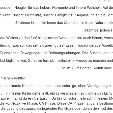
upassen; Neugier für das Leben; Harmonie und innere Weisheit. Auf der
n kann: Unsere Flexibilität, unsere Fähigkeit zur Anpassung an die S
Urahnen in Jahrmillionen das Überleben in freier Natur ermö
Nicht bei jedem 
em Wissen zu den fünf biologischen Naturgesetzen auch lernen, vermeh
ährung (was soll das sein?), aber “gutes” Essen, worauf gerade Appetit
en/Ruhezeiten, Bewegungs- und Dehnungs-übungen. Das Suchen von un
 selbst täglich etwas Gutes zu tun, sich selbst eine Freude zu machen u
heute Gutes getan, womit habe i
hischen Konflikt.
t bestimmte Kriterien und macht eine sofortige, ohne Verzögerung ei
nun in meinen Keller gehe, evtl. etwas verschlafen, evtl. ohne das Licht
auf einmal ist da ein Geräusch! Da bin ich sofort hellwach! In einem M
t die konfliktaktive Phase, CA-Phase. Diese CA-Phase hat ganz besti
ie Lösung des zugrundeliegenden Konfliktes oder durch den Tod des Ind