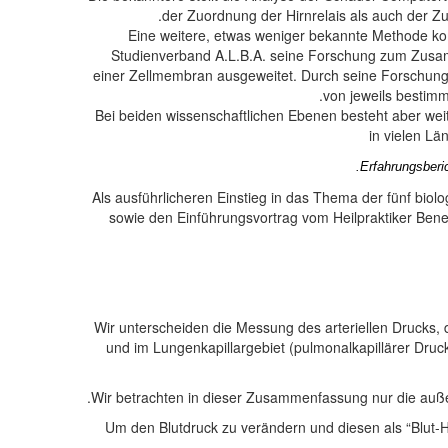
der Zuordnung der Hirnrelais als auch der Zu
Eine weitere, etwas weniger bekannte Methode kom
Studienverband A.L.B.A. seine Forschung zum Zusam
einer Zellmembran ausgeweitet.
Durch seine Forschung
von jeweils bestim
Bei beiden wissenschaftlichen Ebenen besteht aber wei
in vielen L
Erfahrungsberi
Als ausführlicheren Einstieg in das Thema der fünf bio
sowie den Einführungsvortrag vom Heilpraktiker Bene
Wir unterscheiden die Messung des arteriellen Drucks,
und im Lungenkapillargebiet (pulmonalkapillärer Druck
Wir betrachten in dieser Zusammenfassung nur die auße
Um den Blutdruck zu verändern und diesen als “Blut-