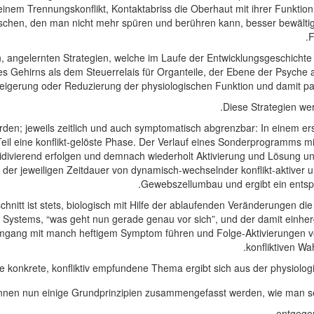
einem Trennungskonflikt, Kontaktabriss die Oberhaut mit ihrer Funktio
nschen, den man nicht mehr spüren und berühren kann, besser bewälti
F
n, angelernten Strategien, welche im Laufe der Entwicklungsgeschichte
es Gehirns als dem Steuerrelais für Organteile, der Ebene der Psyche 
eigerung oder Reduzierung der physiologischen Funktion und damit 
Diese Strategien we
n; jeweils zeitlich und auch symptomatisch abgrenzbar: In einem ersten
Teil eine konflikt-gelöste Phase. Der Verlauf eines Sonderprogramms m
idivierend erfolgen und demnach wiederholt Aktivierung und Lösung un
 der jeweiligen Zeitdauer von dynamisch-wechselnder konflikt-aktiver un
Gewebszellumbau und ergibt ein entsp
hnitt ist stets, biologisch mit Hilfe der ablaufenden Veränderungen
s Systems, “was geht nun gerade genau vor sich”, und der damit ein
Umgang mit manch heftigem Symptom führen und Folge-Aktivierungen
konfliktiven 
ge konkrete, konfliktiv empfundene Thema ergibt sich aus der physiol
önnen nun einige Grundprinzipien zusammengefasst werden, wie man s
entgegen