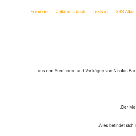
SBS Atlas
המלצות
Children’s book
סרטונים
aus den Seminaren und Vorträgen von Nicolas Barro
Der Men
Alles befindet sic