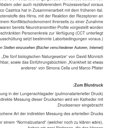
gelöstem oder auch rezidivierendem Prozessverlauf voraus.
o Castrica hat in Zusammenarbeit mit dem früheren ital.
enstoffe des Hirns, mit der Reaktion der Rezeptoren an
einem Konfliktschockmoment ihrerseits zu einer Zunahme
ren bereits Neurotransmitter-Profile vorgestellt worden.
eschränkten Personenkreis zur Verfügung (CCT unterliegt
Ausschüttung setzt bestimmte Laborbedingungen voraus.)
Stellen einzusehen (Bücher verschiedener Autoren, Internet).
n „Die fünf biologischen Naturgesetze“ von David Münnich
hbar, sowie das Einführungsbüchlein „Krankheit ist etwas
anderes“ von Simona Cella und Marco Pfister
Zum Blutdruck:
ung in der Lungenschlagader (pulmonalarterieller Druck)
e direkte Messung dieser Druckarten wird ein Katheder mit
Drucksensor eingebracht.
hene Art der indirekten Messung des arteriellen Drucks.
er einem “Normalzustand” (welcher noch zu klären wäre),
haben wir zwei Stationen, die das können.