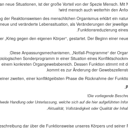
n neue Situationen,
ist der große Vorteil von der Spezie Mensch.
Mit
wird mensch auch weiterhin den Anfo
ng der Reaktionsweisen des menschlichen Organismus erklärt ein natu
ue und veränderte Lebenssituation, als Veränderungen der jeweiligen
Funktionsreduzierung eines
er „Krieg gegen den eigenen Körper“, gestartet. Der Beginn einer neue
Diese Anpassungsmechanismen, „Notfall-Programme“ der Organbe
iologischen Sonderprogramm in einer Situation eines Konfliktschockmom
n einem konkreten Organgewebsbereich. Dessen Funktion stimmt mit de
kommt es zur Änderung der Gewebszellenstru
n einer zweiten, einer konfliktgelösten Phase die Rücknahme der Funkt
P
Die vorliegende Beschre
wede Handlung oder Unterlassung, welche sich auf die hier aufgeführten Inform
Aktualität, Vollständigkeit oder Qualität der In
 Beschreibung dar über die Funktionsweise unseres Körpers und seiner