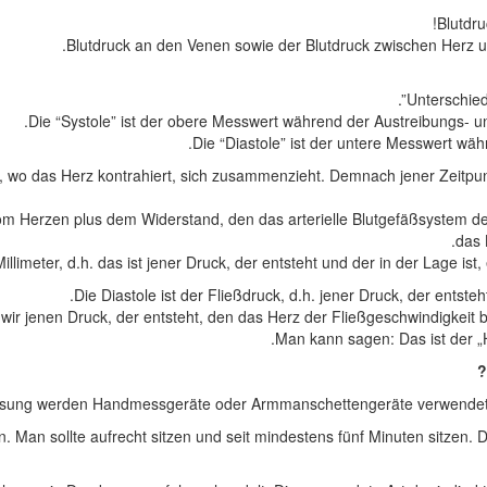
Blutdru
Blutdruck an den Venen sowie der Blutdruck zwischen Herz u
Unterschied
Die “Systole” ist der obere Messwert während der Austreibungs-
Die “Diastole” ist der untere Messwert w
, wo das Herz kontrahiert, sich zusammenzieht. Demnach jener Zeitpun
 vom Herzen plus dem Widerstand, den das arterielle Blutgefäßsystem d
das 
illimeter, d.h. das ist jener Druck, der entsteht und der in der Lage i
Die Diastole ist der Fließdruck, d.h. jener Druck, der entst
wir jenen Druck, der entsteht, den das Herz der Fließgeschwindigkeit 
Man kann sagen: Das ist der „H
essung werden Handmessgeräte oder Armmanschettengeräte verwendet. 
an sollte aufrecht sitzen und seit mindestens fünf Minuten sitzen. D