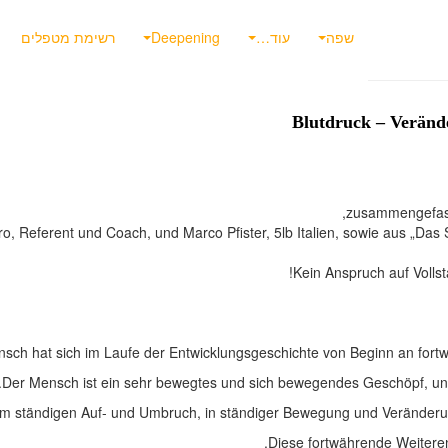
שפה
עוד…
Deepening
רשימת מטפלים
Blutdruck – Veränd
zusammengefasst
, Referent und Coach, und Marco Pfister, 5lb Italien, sowie aus „Das
Kein Anspruch auf Vollst
sch hat sich im Laufe der Entwicklungsgeschichte von Beginn an fortwäh
Der Mensch ist ein sehr bewegtes und sich bewegendes Geschöpf, un
h im ständigen Auf- und Umbruch, in ständiger Bewegung und Veränder
Diese fortwährende Weiteren