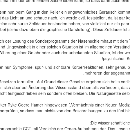
ass man mit der betreffenden Sache leben kann, so dass dann auch eine
 Wenn nun beim Gang in den Keller ein ungewöhnliches Geräusch kommt
t das Licht an und schaue nach, ich werde evtl. feststellen, da ist gar
ine sehr kurze Zeitdauer bestanden haben, von vielleicht nur ein paar 
i (siehe dazu oben die graphische Darstellung). Diese Zeitdauer ist 
nach der Lösung des Sonderprogramms der Nasenschleimhaut mit dem T
und Ungewissheit in einer solchen Situation ist im allgemeinen Verstän
e Witterung einer Gefahr oder auch der unbekannten Situation, ist der
psychischen Kon
nen nun Symptome, spür- und sichtbare Körperreaktionen, sehr genau 
mehreren der sogenannt
setzen formuliert. Auf Grund dieser Gesetze ergeben sich beim vorl
 sich aber bei Änderung des Wissensstand ebenfalls verändern; das w
 festgeschrieben sein sondern offen bleiben. Die Naturgesetze selbst 
ker Ryke Geerd Hamer hingewiesen („Vermächtnis einer Neuen Medizin 
berprüfen, so dass man nichts von den Beschreibungen zu den fünf bio
Die wissenschaftlich
rtomographie CCT mit Vergleich der Organ-Aufnahmen dar. Das Lesen e