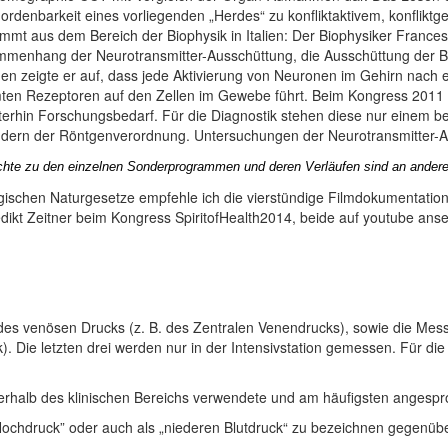
ordenbarkeit eines vorliegenden „Herdes“ zu konfliktaktivem, konflikt
mt aus dem Bereich der Biophysik in Italien: Der Biophysiker Francesc
menhang der Neurotransmitter-Ausschüttung, die Ausschüttung der Bot
en zeigte er auf, dass jede Aktivierung von Neuronen im Gehirn nach 
mten Rezeptoren auf den Zellen im Gewebe führt.
Beim Kongress 2011 wa
terhin Forschungsbedarf. Für die Diagnostik stehen diese nur einem b
ändern der Röntgenverordnung. Untersuchungen der Neurotransmitter-
chte zu den einzelnen Sonderprogrammen und deren Verläufen sind an anderen 
logischen Naturgesetze empfehle ich die vierstündige Filmdokumentatio
dikt Zeitner beim Kongress SpiritofHealth2014, beide auf youtube anse
 des venösen Drucks (z. B. des Zentralen Venendrucks), sowie die Mess
). Die letzten drei werden nur in der Intensivstation gemessen. Für di
rhalb des klinischen Bereichs verwendete und am häufigsten angesproc
Hochdruck” oder auch als „niederen Blutdruck“ zu bezeichnen gegenüb