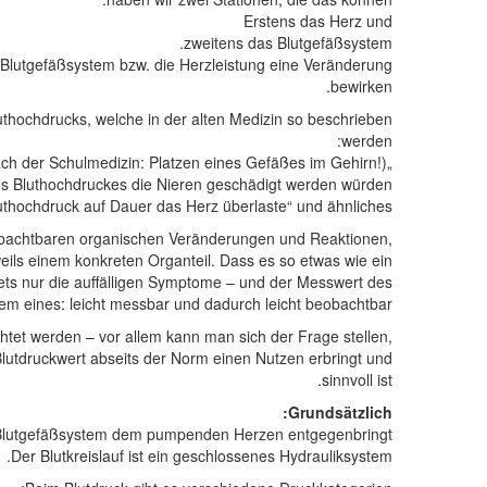
Erstens das Herz und
zweitens das Blutgefäßsystem.
Blutgefäßsystem bzw. die Herzleistung eine Veränderung
bewirken.
thochdrucks, welche in der alten Medizin so beschrieben
werden:
„Schlaganfall“ (= nach der Schulmedizin: Platzen eines Gefäßes im Gehirn!);
s Bluthochdruckes die Nieren geschädigt werden würden“;
uthochdruck auf Dauer das Herz überlaste“ und ähnliches.
eobachtbaren organischen Veränderungen und Reaktionen,
ils einem konkreten Organteil. Dass es so etwas wie ein
ts nur die auffälligen Symptome – und der Messwert des
llem eines: leicht messbar und dadurch leicht beobachtbar.
et werden – vor allem kann man sich der Frage stellen,
lutdruckwert abseits der Norm einen Nutzen erbringt und
sinnvoll ist.
Grundsätzlich:
r Blutgefäßsystem dem pumpenden Herzen entgegenbringt.
Der Blutkreislauf ist ein geschlossenes Hydrauliksystem.