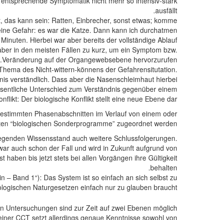
 entsprechende Symptomatik nicht mehr so intensiv-stark
ausfällt.
, das kann sein: Ratten, Einbrecher, sonst etwas; komme
 keine Gefahr: es war die Katze. Dann kann ich durchatmen
Minuten. Hierbei war aber bereits der vollständige Ablauf
aber in den meisten Fällen zu kurz, um ein Symptom bzw.
Veränderung auf der Organgewebsebene hervorzurufen.
hema des Nicht-wittern-könnens der Gefahrensitutation.
dnis verständlich. Dass aber die Nasenschleimhaut hierbei
 wesentliche Unterschied zum Verständnis gegenüber einem
flikt: Der biologische Konflikt stellt eine neue Ebene dar!
bestimmten Phasenabschnitten im Verlauf von einem oder
en “biologischen Sonderprogramme” zugeordnet werden.
iegenden Wissensstand auch weitere Schlussfolgerungen.
ar auch schon der Fall und wird in Zukunft aufgrund von
haben bis jetzt stets bei allen Vorgängen ihre Gültigkeit
behalten.
– Band 1“): Das System ist so einfach an sich selbst zu
logischen Naturgesetzen einfach nur zu glauben braucht!
en Untersuchungen sind zur Zeit auf zwei Ebenen möglich:
iner CCT setzt allerdings genaue Kenntnisse sowohl von