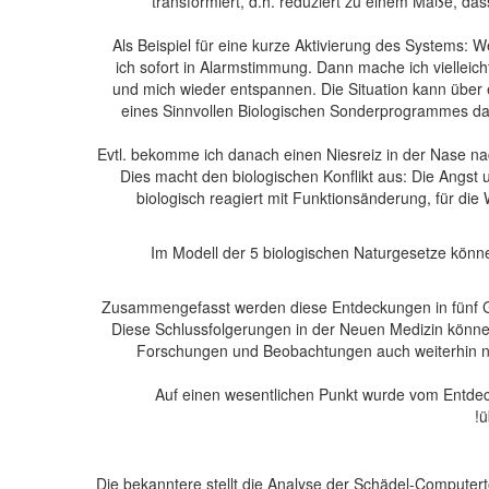
transformiert, d.h. reduziert zu einem Maße, d
Als Beispiel für eine kurze Aktivierung des Systems:
ich sofort in Alarmstimmung. Dann mache ich vielleich
und mich wieder entspannen. Die Situation kann über e
eines Sinnvollen Biologischen Sonderprogrammes dabe
Evtl. bekomme ich danach einen Niesreiz in der Nase 
Dies macht den biologischen Konflikt aus: Die Angst 
biologisch reagiert mit Funktionsänderung, für di
Im Modell der 5 biologischen Naturgesetze kön
Zusammengefasst werden diese Entdeckungen in fünf Ge
Diese Schlussfolgerungen in der Neuen Medizin können
Forschungen und Beobachtungen auch weiterhin nicht
Auf einen wesentlichen Punkt wurde vom Entdec
ü
Die bekanntere stellt die Analyse der Schädel-Compute