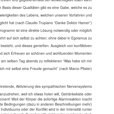
 Basis dieser Qualitäten gibt es eine Gabe, welche es zu
chwierigkeiten des Lebens, welchen unseren Vorfahren und
glicht hat (nach Claudio Trupiano “Danke Doktor Hamer”).
Programm ist eine direkte Lösung notwendig oder möglich.
rt auf sich selbst zu achten; ohne dabei in Egoismus zu
 besteht, und dieses genießen. Ausgleich von konfliktiven
d sich Erfreuen an schönen und wohltuenden Momenten.
nd am selben Tag abends zu reflektieren “Was habe ich mir
ch mir selbst eine Freude gemacht” (nach Marco Pfister).
ntretende, Aktivierung des sympathischen Nervensystems.
 anzudrehen, weil ich etwas holen will, Getränkekiste oder
oment! Weil der Körper die sofortige Alarmreaktion macht.
mmte Bedingungen (dazu in anderen Beschreibungen mehr).
ividuums oder der Konflikt wird in der Intensität runter