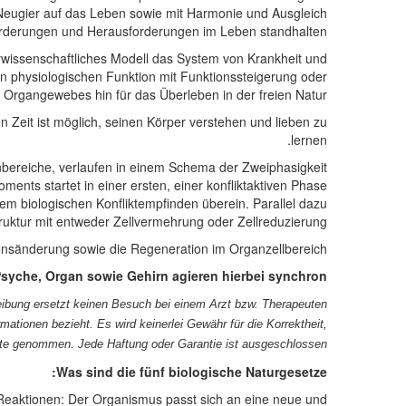
Neugier auf das Leben
sowie mit
Harmonie und
Ausgleich
rderungen und Herausforderungen im Leben standhalten!
rwissenschaftliches Modell das System von Krankheit und
 physiologischen Funktion mit Funktionssteigerung oder
 Organgewebes hin für das Überleben in der freien Natur.
n Zeit ist möglich, seinen Körper verstehen und lieben zu
lernen.
reiche, verlaufen in einem Schema der Zweiphasigkeit:
ents startet in einer ersten, einer konfliktaktiven Phase
m biologischen Konfliktempfinden überein. Parallel dazu
ktur mit entweder Zellvermehrung oder Zellreduzierung.
ionsänderung sowie die Regeneration im Organzellbereich.
syche, Organ sowie Gehirn agieren hierbei synchron.
ibung ersetzt keinen Besuch bei einem Arzt bzw. Therapeuten!
ationen bezieht. Es wird keinerlei Gewähr für die Korrektheit,
halte genommen. Jede Haftung oder Garantie ist ausgeschlossen.
Was sind die fünf biologische Naturgesetze:
 Reaktionen: Der Organismus passt sich an eine neue und