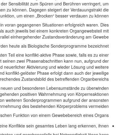
n der Sensibilität zum Spüren und Berühren verringert, um
gen zu können. Dagegen steigert der Verdauungstrakt die
unktion, um einen „Brocken“ besser verdauen zu können.
 in voran gegangenen Situationen erfolgreich waren. Dies
als auch jeweils bei einem konkreten Organgewebsteil mit
parallel einhergehender Zustandsveränderung am Gewebe.
rden heute als Biologische Sonderprogramme bezeichnet.
 Teil eine konflikt-aktive Phase sowie, falls es zu einer
it seinen zwei Phasenabschnitten kann nun, aufgrund der
d neuerlicher Aktivierung und wieder Lösung und weitere
d konflikt-gelöster Phase erfolgt dann auch der jeweilige
rechendes Zustandsbild des betreffenden Organbereichs.
 die neuen und besonderen Lebensumstände zu überwinden
hergehenden positiven Wahrnehmung von Körperreaktionen
 von weiteren Sonderprogrammen aufgrund der ansonsten
Wahrnehmung des bestehenden Körperproblems vermeiden.
ogischen Funktion von einem Gewebebereich eines Organs.
eine Konﬂikte sein gesamtes Leben lang erkennen, ihnen
treten und gegebenenfalls bei Notwendigkeit lösen kann.