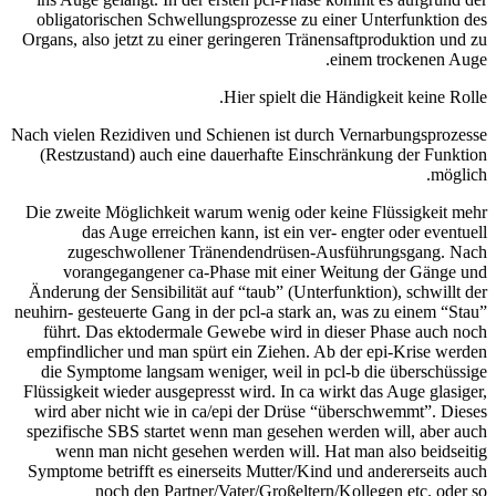
obligatorischen Sch
Organs, also jetzt zu
Nach vielen Rezidiven 
(Restzustand) auch
Die zweite Möglichke
das Auge erre
zugeschwollen
vorangegangene
Änderung der Sensibil
neuhirn- gesteuerte Ga
führt. Das ektode
empfindlicher und ma
die Symptome langs
Flüssigkeit wieder au
wird aber nicht wie
spezifische SBS star
wenn man nicht g
Symptome betrifft es
noch den Pa