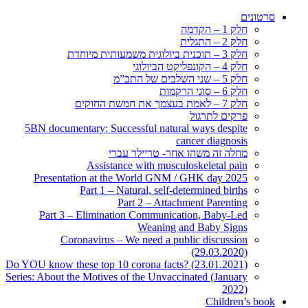
5BN documentary: S
Assi
Presentation at
Part 1
Part 3 – Elimi
Coronaviru
Do YOU know these top
Series: About the Motiv