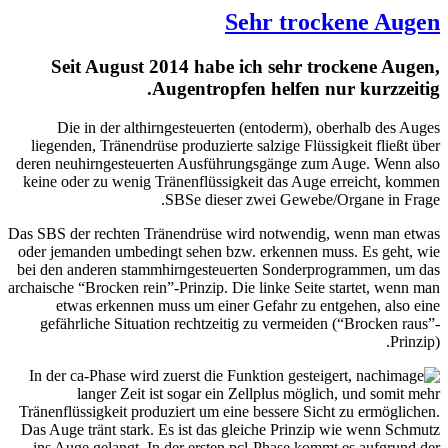
Seit August 
Die in der alth
liegenden, Tränendrü
deren neuhirngesteue
keine oder zu wenig 
Das SBS der rechten T
oder jemanden umbedi
bei den anderen stam
archaische “Brocken rei
etwas erkennen 
gefährliche Situat
In der ca-Phase wird
langer Zeit 
Tränenflüssigkeit pro
Das Auge tränt stark.
ins Auge gelangt. I