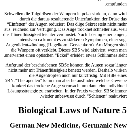
Schwellen die Talgdrü
durch die dara
“Einfetten” der Augen
aus- reichend zur Verf
die Tränenflüssigkeit l
intensiven ca 
Augenlident-zündung
die Wimpern oft ve
unerwartet einen optis
Aufgrund der beschri
nicht mehr mit Trän
die Augen
5BN-“Therapeuten” k
konkret das trock
Lösungsstrategie zu 
wi
German New