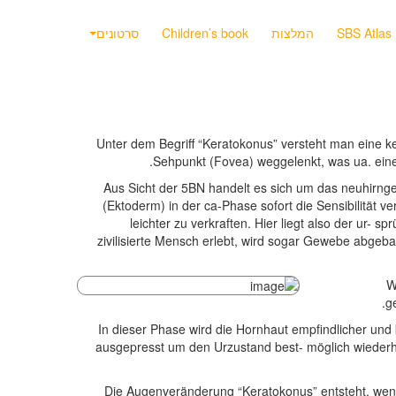
SBS Atlas
המלצות
Children’s book
סרטונים
Unter dem Begriff “Keratokonus” versteht man eine k
Sehpunkt (Fovea) weggelenkt, was ua. eine 
Aus Sicht der 5BN handelt es sich um das neuhirng
(Ektoderm) in der ca-Phase sofort die Sensibilität 
leichter zu verkraften. Hier liegt also der ur-
zivilisierte Mensch erlebt, wird sogar Gewebe abgeb
W
g
In dieser Phase wird die Hornhaut empfindlicher und 
ausgepresst um den Urzustand best- möglich wiederher
Die Augenveränderung “Keratokonus” entsteht, wenn