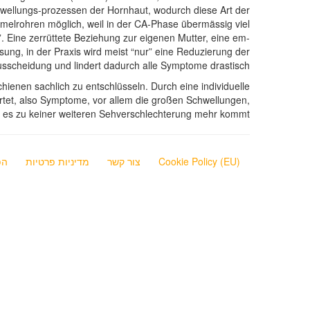
hwellungs-prozessen der Hornhaut, wodurch diese Art der
ammelrohren möglich, weil in der CA-Phase übermässig viel
n”. Eine zerrüttete Beziehung zur eigenen Mutter, eine em-
sung, in der Praxis wird meist “nur” eine Reduzierung der
ausscheidung und lindert dadurch alle Symptome drastisch.
ienen sachlich zu entschlüsseln. Durch eine individuelle
rtet, also Symptome, vor allem die großen Schwellungen,
nd es zu keiner weiteren Sehverschlechterung mehr kommt.
Cookie Policy (EU)
צור קשר
מדיניות פרטיות
הפ