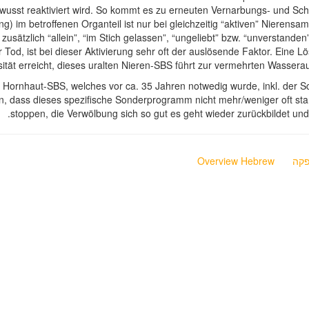
wusst reaktiviert wird. So kommt es zu erneuten Vernarbungs- und Sc
) im betroffenen Organteil ist nur bei gleichzeitig “aktiven” Nierens
zusätzlich “allein”, “im Stich gelassen”, “ungeliebt” bzw. “unverstande
od, ist bei dieser Aktivierung sehr oft der auslösende Faktor. Eine Lö
nsität erreicht, dieses uralten Nieren-SBS führt zur vermehrten Wasser
Hornhaut-SBS, welches vor ca. 35 Jahren notwedig wurde, inkl. der Sch
en, dass dieses spezifische Sonderprogramm nicht mehr/weniger oft sta
stoppen, die Verwölbung sich so gut es geht wieder zurückbildet u
קה
Overview Hebrew