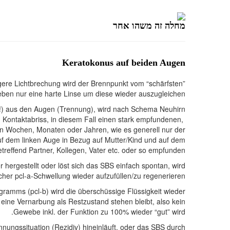
מחלה זה משהו אחר
Keratokonus auf beiden Augen
gere Lichtbrechung wird der Brennpunkt vom “schärfsten”
 eben nur eine harte Linse um diese wieder auszugleichen.
 (!) aus den Augen (Trennung), wird nach Schema Neuhirn
en Kontaktabriss, in diesem Fall einen stark empfundenen,
t von Wochen, Monaten oder Jahren, wie es generell nur der
uf dem linken Auge in Bezug auf Mutter/Kind und auf dem
treffend Partner, Kollegen, Vater etc. oder so empfunden.
hergestellt oder löst sich das SBS einfach spontan, wird
her pcl-a-Schwellung wieder aufzufüllen/zu regenerieren.
ogramms (pcl-b) wird die überschüssige Flüssigkeit wieder
 eine Vernarbung als Restzustand stehen bleibt, also kein
Gewebe inkl. der Funktion zu 100% wieder “gut” wird.
ungssituation (Rezidiv) hineinläuft, oder das SBS durch