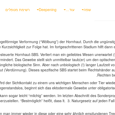
שפה
עוד…
Deepening
רשימת מטפלים
egelförmige Verformung (“Wölbung”) der Hornhaut. Durch die ungünsti
Kurzsichtigkeit zur Folge hat. Im fortgeschrittenen Stadium hilft dann
esteuerte Hornhaut-SBS. Verliert man ein geliebtes Wesen unerwartet
vermindert. Das Gewebe stellt sich unmittelbar taub(er) um den optisch
 sprüngliche biologische Sinn. Aber nach unbiologisch (!) langer Laufzei
aut (Verdünnung). Dieses spezifische SBS startet beim Rechtshänder a
Rechten be
ird der Sichtkontakt zu einem uns wichtigen Menschen oder Tier wieder 
egenstandslos, beginnt sich das ektodermale Gewebe unter obligatorisc
kann sogar leicht “milchig” werden. Im letzten Abschnitt des Sonderpr
zustellen. “Bestmöglich” heißt, dass lt. 3. Naturgesetz auf jeden Fall
 man immer wieder in diese oder eine sehr ähnlich empfundenen Trenn