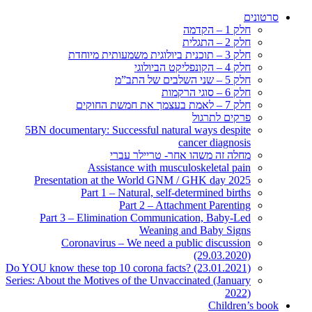
סרטונים
חלק 1 – הקדמה
חלק 2 – התגלית
חלק 3 – תוכנית ביולוגית משמעותית מיוחדת
חלק 4 – הקונפליקט הביולוגי
חלק 5 – שני השלבים של התב”מ
חלק 6 – סוגי הרקמות
חלק 7 – לאמת בעצמך את חמשת החוקים
פרקים לתרגול
5BN documentary: Successful natural ways despite
cancer diagnosis
מחלה זה משהו אחר- טריילר עברי
Assistance with musculoskeletal pain
Presentation at the World GNM / GHK day 2025
Part 1 – Natural, self-determined births
Part 2 – Attachment Parenting
Part 3 – Elimination Communication, Baby-Led
Weaning and Baby Signs
Coronavirus – We need a public discussion
(29.03.2020)
Do YOU know these top 10 corona facts? (23.01.2021)
Series: About the Motives of the Unvaccinated (January
2022)
Children’s book