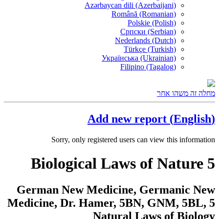
Azərbaycan dili (Azerbaijani)
Română (Romanian)
Polskie (Polish)
Српски (Serbian)
Nederlands (Dutch)
Türkçe (Turkish)
Українська (Ukrainian)
Filipino (Tagalog)
מחלה זה משהו אחר
(English) Add new report
Sorry, only registered users can view this information
5 Biological Laws of Nature
German New Medicine, Germanic New
Medicine, Dr. Hamer, 5BN, GNM, 5BL, 5
Natural Laws of Biology