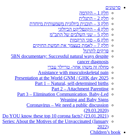
סרטונים
חלק 1 – הקדמה
חלק 2 – התגלית
חלק 3 – תוכנית ביולוגית משמעותית מיוחדת
חלק 4 – הקונפליקט הביולוגי
חלק 5 – שני השלבים של התב”מ
חלק 6 – סוגי הרקמות
חלק 7 – לאמת בעצמך את חמשת החוקים
פרקים לתרגול
5BN documentary: Successful natural ways despite
cancer diagnosis
מחלה זה משהו אחר- טריילר עברי
Assistance with musculoskeletal pain
Presentation at the World GNM / GHK day 2025
Part 1 – Natural, self-determined births
Part 2 – Attachment Parenting
Part 3 – Elimination Communication, Baby-Led
Weaning and Baby Signs
Coronavirus – We need a public discussion
(29.03.2020)
Do YOU know these top 10 corona facts? (23.01.2021)
Series: About the Motives of the Unvaccinated (January
2022)
Children’s book