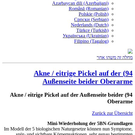
Azərbaycan dili (Azerbaijani)
Română (Romanian)
Polskie (Polish)
Српски (Serbian)
Nederlands (Dutch)
Türkçe (Turkish)
Українська (Ukrainian)
Filipino (Tagalog)
מחלה זה משהו אחר
94) Akne / eitrige Pickel auf der
Außenseite beider Oberarme
94) Akne / eitrige Pickel auf der Außenseite beider
Oberarme
Zurück zur Übersicht
Mini-Wiederholung der 5BN-Grundlagen
Im Modell der 5 biologischen Naturgesetze können nun Symptome,
spür- und sichtbare Körperreaktionen, sehr genau bestimmten