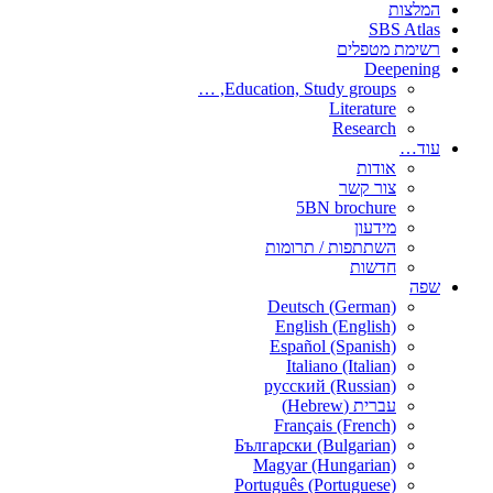
המלצות
SBS Atlas
רשימת מטפלים
Deepening
Education, Study groups, …
Literature
Research
עוד…
אודות
צור קשר
5BN brochure
מידעון
השתתפות / תרומות
חדשות
שפה
Deutsch (German)
English (English)
Español (Spanish)
Italiano (Italian)
русский (Russian)
עברית (Hebrew)
Français (French)
Български (Bulgarian)
Magyar (Hungarian)
Português (Portuguese)