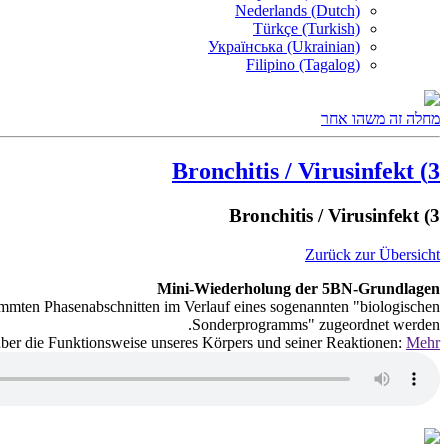
Nederlands (Dutch)
Türkçe (Turkish)
Українська (Ukrainian)
Filipino (Tagalog)
מחלה זה משהו אחר
3) Bronchitis / Virusinfekt
3) Bronchitis / Virusinfekt
Zurück zur Übersicht
Mini-Wiederholung der 5BN-Grundlagen
immten Phasenabschnitten im Verlauf eines sogenannten "biologischen
Sonderprogramms" zugeordnet werden.
 über die Funktionsweise unseres Körpers und seiner Reaktionen:
Mehr...