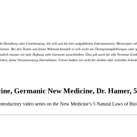
 Handlung oder Unterlassung, die sich auf die hier aufgeführten Informationen, Meinungen oder L
len können. Bei den Texten auf dieser Webseite handelt es sich nicht um Therapieempfehlungen od
sätzlich müssen wir jede Haftung oder Garantie ausschließen. Dies gilt auch für alle Verweise (Link
rreichen, keine Verantwortung übernehmen. Ferner haften wir nicht für direkte oder indirekte Schä
ne, Germanic New Medicine, Dr. Hamer, 5
n introductory video series on the New Medicine’s 5 Natural Laws of