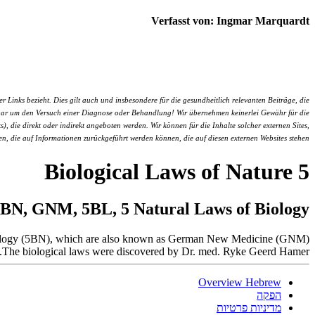
Verfasst von: Ingmar Marquardt
inks bezieht. Dies gilt auch und insbesondere für die gesundheitlich relevanten Beiträge, die
er gar um den Versuch einer Diagnose oder Behandlung! Wir übernehmen keinerlei Gewähr für die
s), die direkt oder indirekt angeboten werden. Wir können für die Inhalte solcher externen Sites,
den, die auf Informationen zurückgeführt werden können, die auf diesen externen Websites stehen
5 Biological Laws of Nature
BN, GNM, 5BL, 5 Natural Laws of Biology
 Biology (5BN), which are also known as German New Medicine (GNM).
The biological laws were discovered by Dr. med. Ryke Geerd Hamer.
Overview Hebrew
הפקה
מדיניות פרטיות