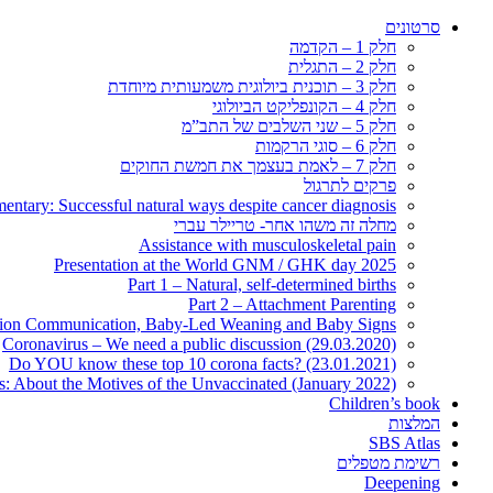
סרטונים
חלק 1 – הקדמה
חלק 2 – התגלית
חלק 3 – תוכנית ביולוגית משמעותית מיוחדת
חלק 4 – הקונפליקט הביולוגי
חלק 5 – שני השלבים של התב”מ
חלק 6 – סוגי הרקמות
חלק 7 – לאמת בעצמך את חמשת החוקים
פרקים לתרגול
ntary: Successful natural ways despite cancer diagnosis
מחלה זה משהו אחר- טריילר עברי
Assistance with musculoskeletal pain
Presentation at the World GNM / GHK day 2025
Part 1 – Natural, self-determined births
Part 2 – Attachment Parenting
ation Communication, Baby-Led Weaning and Baby Signs
Coronavirus – We need a public discussion (29.03.2020)
Do YOU know these top 10 corona facts? (23.01.2021)
s: About the Motives of the Unvaccinated (January 2022)
Children’s book
המלצות
SBS Atlas
רשימת מטפלים
Deepening