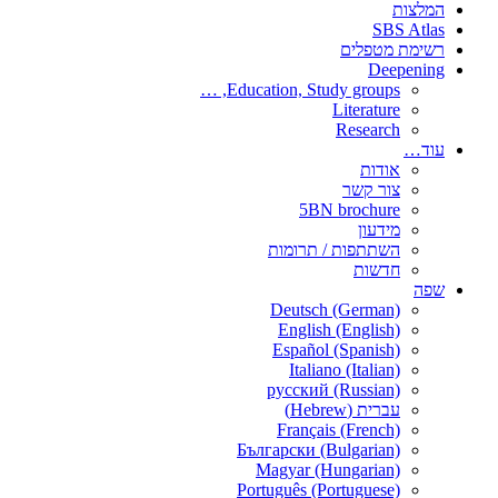
המלצות
SBS Atlas
רשימת מטפלים
Deepening
Education, Study groups, …
Literature
Research
עוד…
אודות
צור קשר
5BN brochure
מידעון
השתתפות / תרומות
חדשות
שפה
Deutsch (German)
English (English)
Español (Spanish)
Italiano (Italian)
русский (Russian)
עברית (Hebrew)
Français (French)
Български (Bulgarian)
Magyar (Hungarian)
Português (Portuguese)