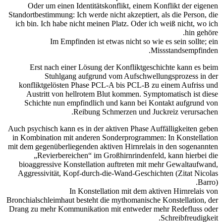
Oder um einen Identitätskonflikt, einem Konflikt der eigenen
Standortbestimmung: Ich werde nicht akzeptiert, als die Person, die
ich bin. Ich habe
nicht meinen Platz.
Oder ich weiß nicht, wo ich
hin gehöre.
Im Empfinden ist etwas nicht so wie es sein sollte; ein
Missstandsempfinden.
Erst nach einer Lösung der Konfliktgeschichte kann es beim
Stuhlgang aufgrund vom Aufschwellungsprozess in der
konfliktgelösten Phase PCL-A bis PCL-B zu einem Aufriss und
Austritt von hellrotem Blut kommen. Symptomatisch ist diese
Schichte nun empfindlich und kann bei Kontakt aufgrund von
Reibung Schmerzen und Juckreiz verursachen.
Auch psychisch kann es in der aktiven Phase Auffälligkeiten geben
in Kombination mit anderen Sonderprogrammen: In Konstellation
mit dem gegenüberliegenden aktiven Hirnrelais in den sogenannten
„Revierbereichen“ im Großhirnrindenfeld, kann hierbei die
bioaggressive Konstellation auftreten mit mehr Gewaltaufwand,
Aggressivität, Kopf-durch-die-Wand-Geschichten (Zitat Nicolas
Barro).
In Konstellation mit dem aktiven Hirnrelais von
Bronchialschleimhaut besteht die mythomanische Konstellation, der
Drang zu mehr Kommunikation mit entweder mehr Redefluss oder
Schreibfreudigkeit.