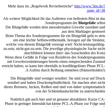
Mehr dazu im „Regelwerk Revierbereiche“
http://www.5bn.de/?
page_id=38
Als weitere Möglichkeit für das Auftreten von hellrotem Blut ist das
Sonderprogramm der
Blutgefäße
selbst.
Die Blutgefäße werden dem mesodermalen Gewebe zuordnet und
aus dem Marklager gesteuert.
Beim Thema des Sonderprogramms für ein Blutgefäß geht es stets
um eine leichte Selbstwertthematik, bezogen auf die Struktur,
welche von diesem Blutgefäß versorgt wird: Nicht-leistungsfähig-
zu-sein, nicht-gut-zu-sein. Die jeweilige physiologische Sache nicht
durchführen können (hier: das Ausscheiden des Kots).
Wenn diese Gefäße in Folge von Rezidiven des Sonderprogramms
mit Gewebsveränderungen bereits einen entsprechenden Zustand
erreicht haben, so kann hier ebenfalls in konfliktgelöster Phase PCL-
A Aufriss durch Reibung entstehen (Hämorrhoiden!).
Die Blutgefäße sind weniger sensibel. Sie sind zwar auf Druck
sensibel und haben Druckempfindlichkeit. Sie machen aber nicht
dieses Brennen, Jucken, Reißen und sind von daher symptomatisch
von der Schleimhautschichte zu unterschieden.
Natürlich gilt auch hier und ist genauer abzuklären: Kurze CA-
Phase in geringer Intensität hat kleine PCL-A-Phase zur Folge und