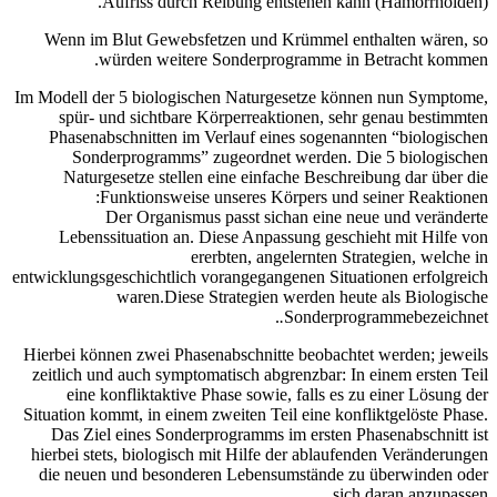
Aufriss durch Reibung entstehen kann (Hämorrhoiden).
Wenn im Blut Gewebsfetzen und Krümmel enthalten wären, so
würden weitere Sonderprogramme in Betracht kommen.
Im Modell der 5 biologischen Naturgesetze können nun Symptome,
spür- und sichtbare Körperreaktionen, sehr genau bestimmten
Phasenabschnitten im Verlauf eines sogenannten “biologischen
Sonderprogramms” zugeordnet werden. Die 5 biologischen
Naturgesetze stellen eine einfache Beschreibung dar über die
Funktionsweise unseres Körpers und seiner Reaktionen:
Der Organismus passt sich
an eine neue und veränderte
Lebenssituation an. Diese Anpassung geschieht mit Hilfe von
ererbten, angelernten Strategien, welche in
entwicklungsgeschichtlich vorangegangenen Situationen erfolgreich
waren.Diese Strategien werden heute als
Biologische
.
.
Sonderprogramme
bezeichnet
Hierbei können zwei Phasenabschnitte beobachtet werden; jeweils
zeitlich und auch symptomatisch abgrenzbar: In einem ersten Teil
eine konfliktaktive Phase sowie, falls es zu einer Lösung der
Situation kommt, in einem zweiten Teil eine konfliktgelöste Phase.
Das Ziel eines Sonderprogramms im ersten Phasenabschnitt ist
hierbei stets, biologisch mit Hilfe der ablaufenden Veränderungen
die neuen und besonderen Lebensumstände zu überwinden oder
sich daran anzupassen.