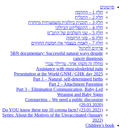
סרטונים
חלק 1 – הקדמה
חלק 2 – התגלית
חלק 3 – תוכנית ביולוגית משמעותית מיוחדת
חלק 4 – הקונפליקט הביולוגי
חלק 5 – שני השלבים של התב”מ
חלק 6 – סוגי הרקמות
חלק 7 – לאמת בעצמך את חמשת החוקים
פרקים לתרגול
5BN documentary: Successful natural ways despite
cancer diagnosis
מחלה זה משהו אחר- טריילר עברי
Assistance with musculoskeletal pain
Presentation at the World GNM / GHK day 2025
Part 1 – Natural, self-determined births
Part 2 – Attachment Parenting
Part 3 – Elimination Communication, Baby-Led
Weaning and Baby Signs
Coronavirus – We need a public discussion
(29.03.2020)
Do YOU know these top 10 corona facts? (23.01.2021)
Series: About the Motives of the Unvaccinated (January
2022)
Children’s book