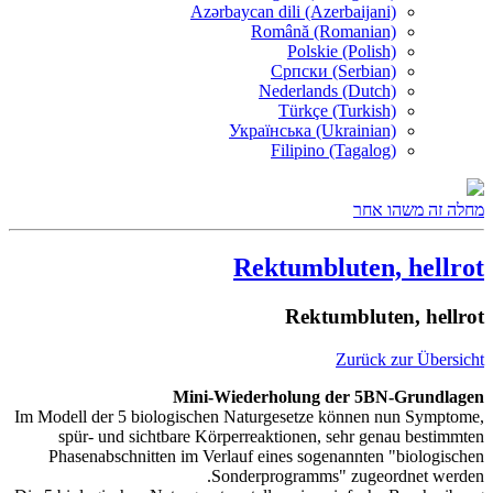
Azərbaycan dili (Azerbaijani)
Română (Romanian)
Polskie (Polish)
Српски (Serbian)
Nederlands (Dutch)
Türkçe (Turkish)
Українська (Ukrainian)
Filipino (Tagalog)
מחלה זה משהו אחר
Rektumbluten, hellrot
Rektumbluten, hellrot
Zurück zur Übersicht
Mini-Wiederholung der 5BN-Grundlagen
Im Modell der 5 biologischen Naturgesetze können nun Symptome,
spür- und sichtbare Körperreaktionen, sehr genau bestimmten
Phasenabschnitten im Verlauf eines sogenannten "biologischen
Sonderprogramms" zugeordnet werden.