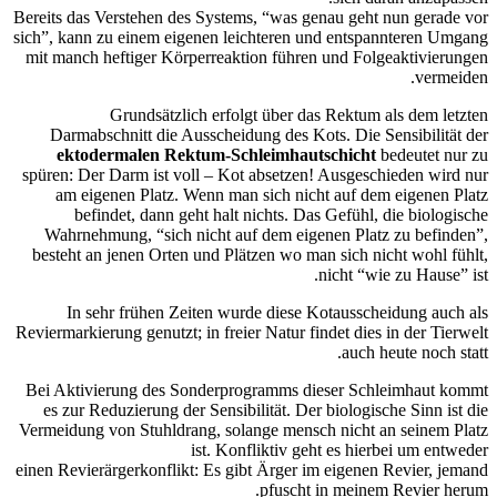
Bereits das Verstehen des Systems, “was genau geht nun gerade vor
sich”, kann zu einem eigenen leichteren und entspannteren Umgang
mit manch heftiger Körperreaktion führen und Folgeaktivierungen
vermeiden.
Grundsätzlich erfolgt über das Rektum als dem letzten
Darmabschnitt die Ausscheidung des Kots.
Die Sensibilität der
ektodermalen Rektum-Schleimhautschicht
bedeutet nur zu
spüren: D
er Darm ist voll – Kot absetzen!
Ausgeschieden wird nur
am eigenen Platz.
Wenn man sich nicht auf dem eigenen Platz
befindet, dann geht halt nichts. Das Gefühl, die biologische
Wahrnehmung, “sich nicht auf dem eigenen Platz zu befinden”,
besteht an jenen Orten und Plätzen wo man sich nicht wohl fühlt,
nicht “wie zu Hause” ist.
In sehr frühen Zeiten wurde diese Kotausscheidung auch als
Reviermarkierung genutzt; in freier Natur findet dies in der Tierwelt
auch heute noch statt.
Bei Aktivierung des Sonderprogramms dieser Schleimhaut kommt
es zur Reduzierung der Sensibilität. Der biologische Sinn ist die
Vermeidung von Stuhldrang, solange mensch nicht an seinem Platz
ist. Konfliktiv geht es hierbei um entweder
einen Revierärgerkonflikt: Es gibt Ärger im eigenen Revier, jemand
pfuscht in meinem Revier herum.