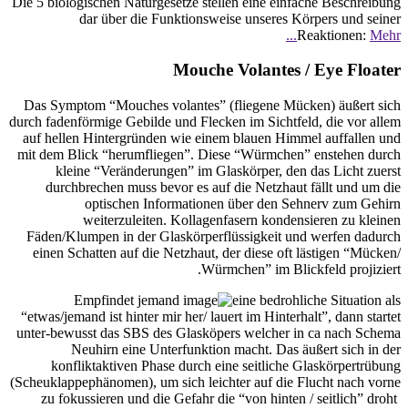
Die 5 biologischen Naturgesetze stellen eine einfache Beschreibung
dar über die Funktionsweise unseres Körpers und seiner
Reaktionen:
Mehr...
Mouche Volantes / Eye Floater
Das Symptom “Mouches volantes” (fliegene Mücken) äußert sich
durch fadenförmige Gebilde und Flecken im Sichtfeld, die vor allem
auf hellen Hintergründen wie einem blauen Himmel auffallen und
mit dem Blick “herumfliegen”. Diese “Würmchen” enstehen durch
kleine “Veränderungen” im Glaskörper, den das Licht zuerst
durchbrechen muss bevor es auf die Netzhaut fällt und um die
optischen Informationen über den Sehnerv zum Gehirn
weiterzuleiten. Kollagenfasern kondensieren zu kleinen
Fäden/Klumpen in der Glaskörperflüssigkeit und werfen dadurch
einen Schatten auf die Netzhaut, der diese oft lästigen “Mücken/
Würmchen” im Blickfeld projiziert.
Empfindet jemand
eine bedrohliche Situation als
“etwas/jemand ist hinter mir her/ lauert im Hinterhalt”, dann startet
unter-bewusst das SBS des Glasköpers welcher in ca nach Schema
Neuhirn eine Unterfunktion macht. Das äußert sich in der
konfliktaktiven Phase durch eine seitliche Glaskörpertrübung
(Scheuklappephänomen), um sich leichter auf die Flucht nach vorne
zu fokussieren und die Gefahr die “von hinten / seitlich” droht