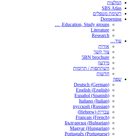
המלצות
SBS Atlas
רשימת מטפלים
Deepening
Education, Study groups, …
Literature
Research
עוד…
אודות
צור קשר
5BN brochure
מידעון
השתתפות / תרומות
חדשות
שפה
Deutsch (German)
English (English)
Español (Spanish)
Italiano (Italian)
русский (Russian)
עברית (Hebrew)
Français (French)
Български (Bulgarian)
Magyar (Hungarian)
Português (Portuguese)