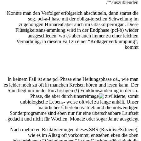
“auszublenden”.
Konnte man den Verfolger erfolgreich abschütteln, dann startet die
sog. pcl-a-Phase mit der obliga-torschen Schwellung im
zugehörigen Hirnareal aber auch im Glaskörperorgan. Diese
Flüssigkeitsans-ammlung wird in der Endphase (pcl-b) wieder
ausgeschieden, wo es aber auch immer zu einer leichten
Vernarbung, in diesem Fall zu einer “Kollagenverklumpung”,
kommt.
In keinem Fall ist eine pcl-Phase eine Heilungsphase oä., wie man
es leider noch zu oft in manchen Kreisen hören und lesen kann. Der
Sinn liegt nur in der kurzfristigen (!) Funktionsänderung in der ca-
Phase, die aber durch unsere
zivilisierte, somit
unbiologische Lebens- weise oft viel zu lange anhält. Unser
natürlicher Überlebens- trieb und die notwendigen
Sonderprogramme sind eben nur für eine überschaubare Laufzeit
gedacht und nicht für Wochen, Monate oder sogar Jahre ausgelegt.
Nach mehreren Reaktivierungen dieses SBS (Rezidive/Schiene),
wie es im Alltag oft vorkommt, entstehen eben die oben
beschriebenen “Veränderungen” in der Glasköperflüssigkeit die