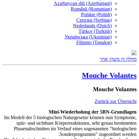
Azərbaycan dili (Azerbaijani)
Română (Romanian)
Polskie (Polish)
Српски (Serbian)
Nederlands (Dutch)
Türkçe (Turkish)
Українська (Ukrainian)
Filipino (Tagalog)
מחלה זה משהו אחר
Mouche Volantes
Mouche Volantes
Zurück zur Übersicht
Mini-Wiederholung der 5BN-Grundlagen
Im Modell der 5 biologischen Naturgesetze können nun Symptome,
spür- und sichtbare Körperreaktionen, sehr genau bestimmten
Phasenabschnitten im Verlauf eines sogenannten "biologischen
Sonderprogramms" zugeordnet werden.