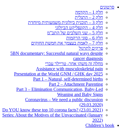
סרטונים
חלק 1 – הקדמה
חלק 2 – התגלית
חלק 3 – תוכנית ביולוגית משמעותית מיוחדת
חלק 4 – הקונפליקט הביולוגי
חלק 5 – שני השלבים של התב”מ
חלק 6 – סוגי הרקמות
חלק 7 – לאמת בעצמך את חמשת החוקים
פרקים לתרגול
5BN documentary: Successful natural ways despite
cancer diagnosis
מחלה זה משהו אחר- טריילר עברי
Assistance with musculoskeletal pain
Presentation at the World GNM / GHK day 2025
Part 1 – Natural, self-determined births
Part 2 – Attachment Parenting
Part 3 – Elimination Communication, Baby-Led
Weaning and Baby Signs
Coronavirus – We need a public discussion
(29.03.2020)
Do YOU know these top 10 corona facts? (23.01.2021)
Series: About the Motives of the Unvaccinated (January
2022)
Children’s book